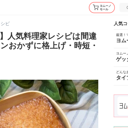
ヨムーノ
モール
レシピ
人気コ
】人気料理家レシピは間違
厳選！
ヨム
ンおかずに格上げ・時短・
ヨムー
ゲッ
どんな
タイ