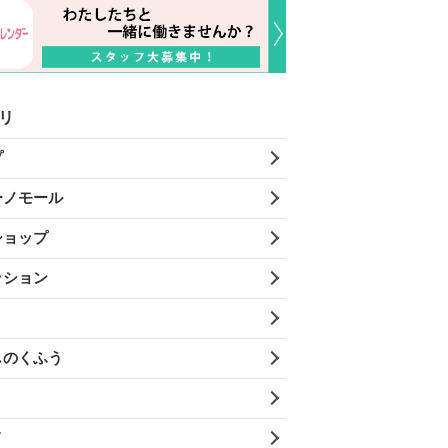
リ
プ
ーノモール
ショップ
ッション
しのくふう
メ