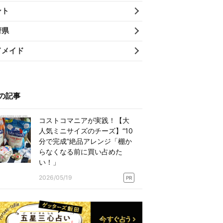
ント
府県
ドメイド
の記事
コストコマニアが実践！【大
人気ミニサイズのチーズ】“10
分で完成”絶品アレンジ「棚か
らなくなる前に買い占めた
い！」
2026/05/19
PR