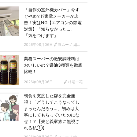
「自作の室外機カバー」今す
ぐやめて!?家電メーカーが忠
告！実はNG【エアコンの節電
対策】「知らなかった…」
「気をつけます」
2026年08月06日
ヨムーノ 編集部
業務スーパーの激安調味料は
おいしいの？醤油3種類を徹底
比較！
2026年08月06日
相場一花
朝食を支度した嫁を完全無
視！「どうしてこうなってし
まったんだろう…」初めは大
事にしてもらっていたのにな
ぜ！？【夫と義家族に無視さ
れる私①】
2026年08月06日
ヨムーノ 編集部 漫画チーム