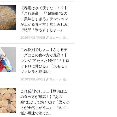
【春雨は水で戻すな！！？】
「これ最高」「"超簡単"なの
に美味しすぎる」テンション
が上がる食べ方！味しみしみ
で絶品「米もすすむよ…」
2026年08月06日
ヨムーノ 編集部
これ反則でしょ…【さけるチ
ーズはこの食べ方が最高！】
レンジで"たった1分半"「トロ
ットロに伸びる」「夫もモッ
ツァレラと勘違い」
2026年08月06日
ヨムーノ 編集部
これ反則でしょ…【豚肉はこ
の食べ方が最高！】"あの
粉"まぶして焼くだけ「柔らか
さが全然ちがう…」「白いご
飯が爆速で消えた」