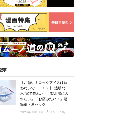
記事
【お願い！ロックアイスは買
わないでーー！？】"透明な
氷"家で作れた…「製氷器に入
れない」「お店みたい！」超
簡単・夏ハック
2026年08月06日
ヨムーノ 編集部