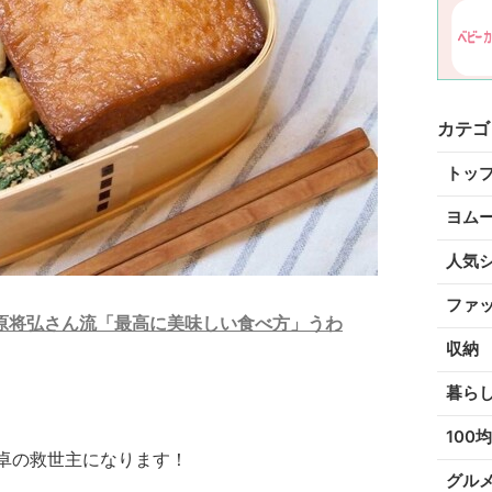
カテゴ
トッ
ヨム
人気
ファ
原将弘さん流「最高に美味しい食べ方」うわ
収納
暮ら
100均
卓の救世主になります！
グル