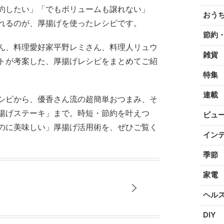
約したい」「でもボリュームも譲れない」
おう
れるのが、厚揚げを使ったレシピです。
節約
ん、料理愛好家平野レミさん、料理人リュウ
雑貨
トが考案した、厚揚げレシピをまとめてご紹
特集
連載
シピから、優香さん流の超簡単おつまみ、そ
揚げステーキ」まで。時短・節約を叶えつ
ビュ
のに美味しい」厚揚げ活用術を、ぜひご覧く
イン
季節
家電
ヘル
DIY