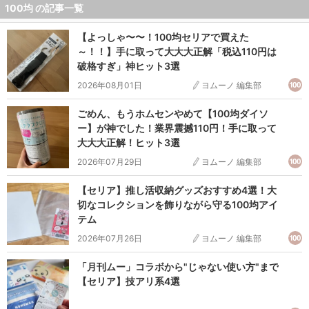
100均 の記事一覧
います。
【よっしゃ〜〜！100均セリアで買えた
⇒
ザ・ダイソーに関する記事一覧はこちら
～！！】手に取って大大大正解「税込110円は
破格すぎ」神ヒット3選
2026年08月01日
ヨムーノ 編集部
Seria（セリア）
ごめん、もうホムセンやめて【100均ダイソ
100円ショップのSeria（セリア）に関する記事をまとめて
ー】が神でした！業界震撼110円！手に取って
大大大正解！ヒット3選
います。新商品や人気商品はもちろん、収納やインテリア
など話題のグッズを紹介しています。
2026年07月29日
ヨムーノ 編集部
【セリア】推し活収納グッズおすすめ4選！大
⇒
セリアに関する記事一覧はこちら
切なコレクションを飾りながら守る100均アイ
テム
Can☆Do（キャンドゥ）
2026年07月26日
ヨムーノ 編集部
「月刊ムー」コラボから"じゃない使い方"まで
【セリア】技アリ系4選
100円ショップ「Can☆Do（キャンドゥ）」に関する記事