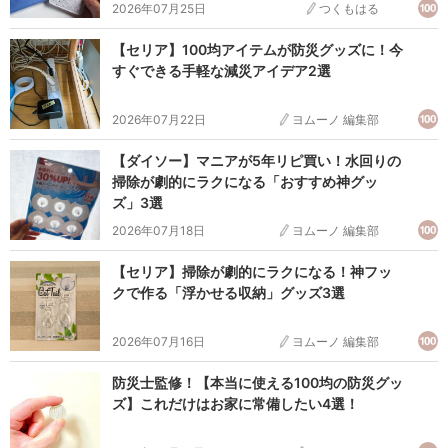
をまとめています。新商品や人気商品はもちろん、収納や
2026年07月25日
つくもはる
インテリアなど話題のグッズを紹介しています。
【セリア】100均アイテムが防災グッズに！今
すぐできる手軽な減災アイデア2選
⇒
キャンドゥに関する記事一覧はこちら
2026年07月22日
ヨムーノ 編集部
【ダイソー】マニアが5年リピ買い！水回りの
掃除が劇的にラクになる「おすすめ神グッ
ズ」3選
2026年07月18日
ヨムーノ 編集部
【セリア】掃除が劇的にラクになる！神フッ
クで作る「浮かせる収納」グッズ3選
2026年07月16日
ヨムーノ 編集部
防災士監修！【本当に使える100均の防災グッ
ズ】これだけはお家に常備したい4選！