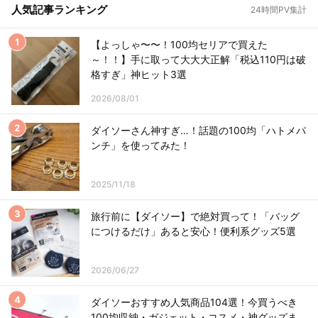
人気記事ランキング
24時間PV集計
【よっしゃ〜〜！100均セリアで買えた
～！！】手に取って大大大正解「税込110円は破
格すぎ」神ヒット3選
2026/08/01
ダイソーさん神すぎ…！話題の100均「ハトメパ
ンチ」を使ってみた！
2025/11/18
旅行前に【ダイソー】で絶対買って！「バッグ
につけるだけ」あると安心！便利系グッズ5選
2026/06/27
ダイソーおすすめ人気商品104選！今買うべき
100均収納・ガジェット・コスメ・神グッズま