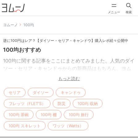
メニュー
検索
ヨムーノ
100均
逆に100円はレア？【ダイソー・セリア・キャンドウ】購入レポ続々公開中
100均おすすめ
100均に関する記事をここにまとめてみました。人気のダイ
ソー・セリア・キャンドゥからの新商品はもちろん、ヨム
ーノライターおすすめグッズや使い方アイデアなどを紹介
もっと読む
しています。
セリア
ダイソー
キャンドゥ
ザ・ダイソー
フレッツ（FLET'S）
防災
100均 収納
100均 茶碗
100均 棚
100均 旅行
全国に店舗展開する大創産業の100円ショップ「ザ・ダイソ
100均 スキレット
ワッツ（Watts）
ー」に関する記事をまとめています。新商品や人気商品は
もちろん、収納やインテリアなど話題のグッズを紹介して