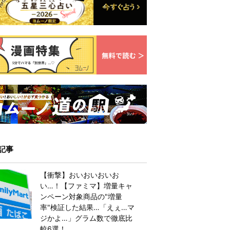
記事
【衝撃】おいおいおいお
い…！【ファミマ】増量キャ
ンペーン対象商品の"増量
率"検証した結果…「えぇ…マ
ジかよ…」グラム数で徹底比
較6選！