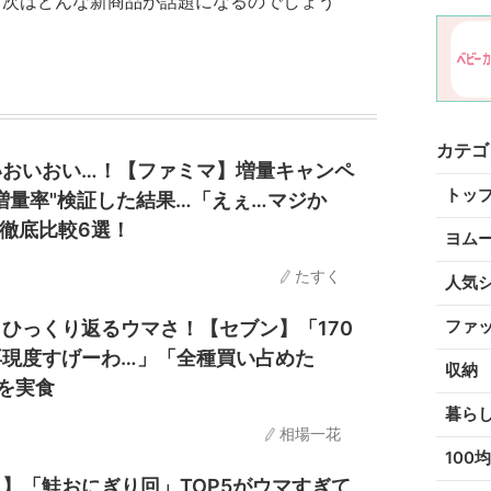
。次はどんな新商品が話題になるのでしょう
カテゴ
いおいおい…！【ファミマ】増量キャンペ
トッ
増量率"検証した結果…「えぇ…マジか
徹底比較6選！
ヨム
たすく
人気
ファ
ひっくり返るウマさ！【セブン】「170
再現度すげーわ…」「全種買い占めた
収納
を実食
暮ら
相場一花
100均
】「鮭おにぎり回」TOP5がウマすぎて