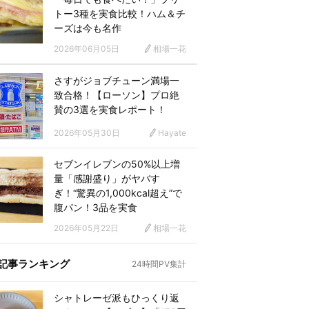
トー3種を実食比較！ハム＆チ
ーズは今も名作
2026年06月05日
相場一花
さすがジョブチューン満場一
致合格！【ローソン】プロ絶
賛の3選を実食レポート！
2026年05月30日
Hayate
セブンイレブンの50%以上増
量「感謝盛り」がヤバす
ぎ！“驚異の1,000kcal超え”で
腹パン！3品を実食
2026年05月22日
相場一花
記事ランキング
24時間PV集計
シャトレーゼ派もひっくり返