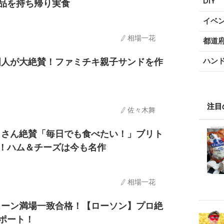
DIY
品を持ち帰り実食
イベ
相場一花
都道
ハン
国人が大絶賛！ファミチキ親子サンドを作
注目
佐々木舞
コさん絶賛「毎日でも食べたい！」ブリト
！ハム＆チーズは今も名作
相場一花
ューン満場一致合格！【ローソン】プロ絶
ポート！