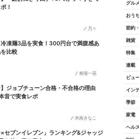
グル
レポ！
おう
節約
乃々
雑貨
冷凍麺3品を実食！300円台で満腹感あ
品を比較
特集
連載
相場一花
ビュ
ン】ジョブチューン合格・不合格の理由
イン
本音で実食レポ
季節
家電
木南きなこ
ヘル
×セブンイレブン」ランキング&ジャッジ