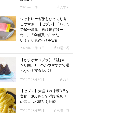
2026年08月05日
たすく
シャトレーゼ派もひっくり返
るウマさ！【セブン】「170円
で超〜濃厚！再現度すげー
わ…」「全種買い占めた
い！」話題の4品を実食
2026年08月04日
相場一花
【さすがサタプラ】「鮭おに
ぎり回」TOP5がウマすぎて選
べない！実食レポ！
2026年07月26日
乃々
【セブン】大盛り冷凍麺3品を
実食！300円台で満腹感あり
の高コスパ商品を比較
2026年07月10日
相場一花