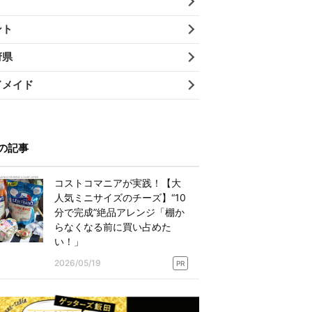
ント
府県
ドメイド
の記事
コストコマニアが実践！【大
人気ミニサイズのチーズ】“10
分で完成”絶品アレンジ「棚か
らなくなる前に買い占めた
い！」
2026/05/19
PR