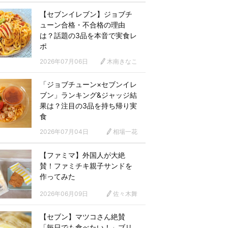
【セブンイレブン】ジョブチ
ューン合格・不合格の理由
は？話題の3品を本音で実食レ
ポ
2026年07月06日
木南きなこ
「ジョブチューン×セブンイレ
ブン」ランキング&ジャッジ結
果は？注目の3品を持ち帰り実
食
2026年07月04日
相場一花
【ファミマ】外国人が大絶
賛！ファミチキ親子サンドを
作ってみた
2026年06月09日
佐々木舞
【セブン】マツコさん絶賛
「毎日でも食べたい！」ブリ