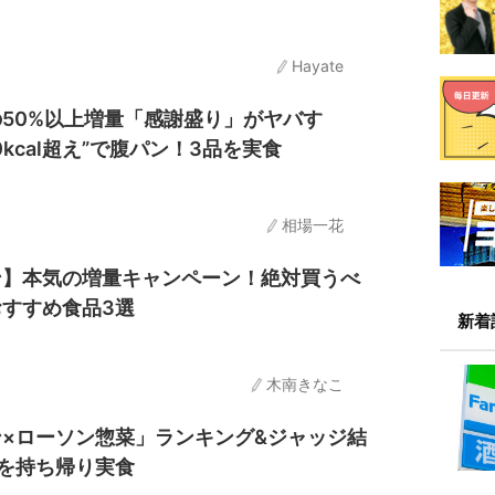
Hayate
50%以上増量「感謝盛り」がヤバす
0kcal超え”で腹パン！3品を実食
相場一花
ン】本気の増量キャンペーン！絶対買うべ
すすめ食品3選
新着
木南きなこ
×ローソン惣菜」ランキング&ジャッジ結
を持ち帰り実食