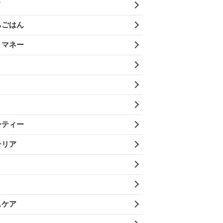
メ
ちごはん
・マネー
ーティー
テリア
スケア