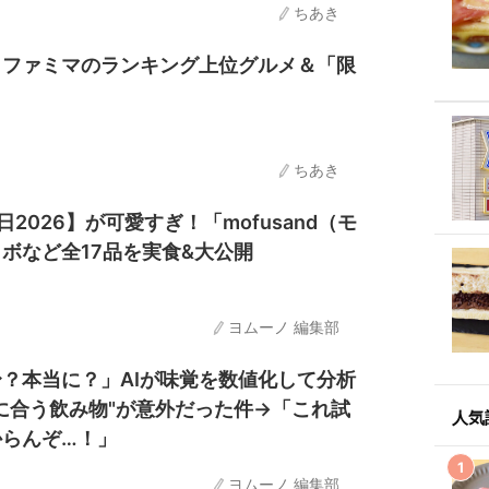
ちあき
！ファミマのランキング上位グルメ＆「限
！
ちあき
2026】が可愛すぎ！「mofusand（モ
ボなど全17品を実食&大公開
ヨムーノ 編集部
？本当に？」AIが味覚を数値化して分析
に合う飲み物"が意外だった件→「これ試
人気
からんぞ…！」
ヨムーノ 編集部