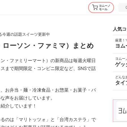
ヨムーノ
モール
人気コ
る今週の話題スイーツ更新中
厳選！
・ローソン・ファミマ）まとめ
ヨム
ヨムー
ソン・ファミリーマート）の新商品は毎週火曜日
ゲッ
スまで期間限定・コンビニ限定など、SNSで話
どんな
タイ
ス、お弁当・麺・冷凍食品・お惣菜・お菓子・パ
ルな声をお届けしています。
も紹介しています！
いるのは「マリトッツォ」と「台湾カステラ」で