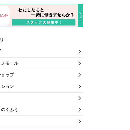
リ
プ
ーノモール
ショップ
ッション
しのくふう