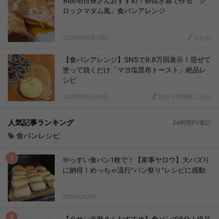
和田明日香さんおすすめ！卵焼き器で作る「ク
ロックマダム風」食パンアレンジ
2026年05月16日
なおち
【食パンアレンジ】SNSで9.8万回表示！混ぜて
塗って焼くだけ「マヨ塩昆布トースト」絶品レ
シピ
2026年05月05日
脱サラ料理家ふらお
人気記事ランキング
24時間PV集計
食パンレシピ
やっすい食パン1枚で！【家事ヤロウ】大バズり
に納得！めっちゃ流行"パン祭り"レシピに感動
2024/06/10
【タサン志麻さんおすすめ】食パンで8分！絶品