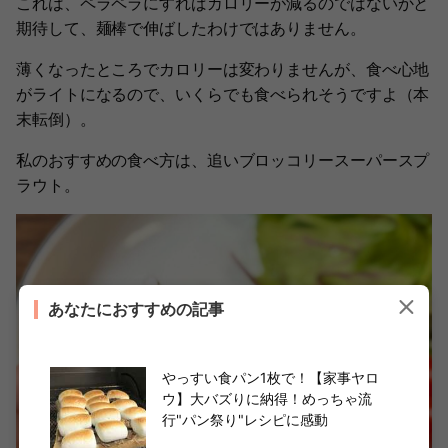
これは、ペラペラにすればカロリーが減るのではないかと
期待して、麺棒で伸ばしたわけではありません。
薄くなったところでカロリーは変わりませんが、食べ心地
がライトになるので、いくらでも食べられそうですよ（本
末転倒）。
私のおすすめの食べ方は、追いブロッコリースーパースプ
ラウト。
あなたにおすすめの記事
やっすい食パン1枚で！【家事ヤロ
ウ】大バズりに納得！めっちゃ流
行"パン祭り"レシピに感動