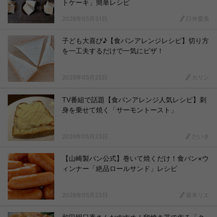
トケーキ」簡単レシピ
2026年05月31日
臼井愛美
子ども大喜び♪【食パンアレンジレシピ】切り方
を一工夫するだけで一気にピザ！
2026年05月25日
カリン
TV番組で話題【食パンアレンジ人気レシピ】刺
身を乗せて焼く「サーモントースト」
2026年05月23日
だいき
【山崎製パン公式】巻いて焼くだけ！食パン×ウ
ィンナー「絶品ロールサンド」レシピ
2026年05月23日
坂本リエ