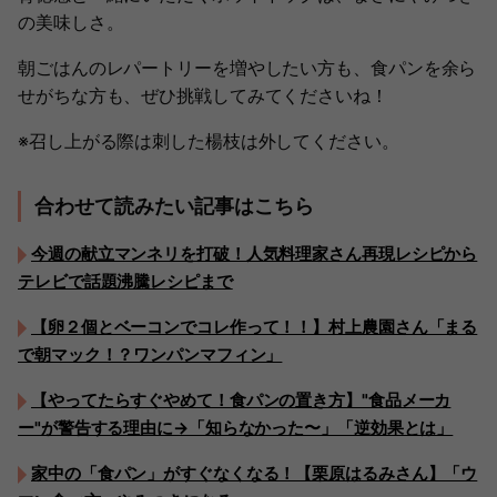
の美味しさ。
朝ごはんのレパートリーを増やしたい方も、食パンを余ら
せがちな方も、ぜひ挑戦してみてくださいね！
※召し上がる際は刺した楊枝は外してください。
合わせて読みたい記事はこちら
今週の献立マンネリを打破！人気料理家さん再現レシピから
テレビで話題沸騰レシピまで
【卵２個とベーコンでコレ作って！！】村上農園さん「まる
で朝マック！？ワンパンマフィン」
【やってたらすぐやめて！食パンの置き方】"食品メーカ
ー"が警告する理由に→「知らなかった〜」「逆効果とは」
家中の「食パン」がすぐなくなる！【栗原はるみさん】「ウ