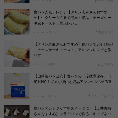
2026年07月05日
littlehappy
食パン人気アレンジ【タサン志麻さんおすす
め】生クリーム不要で簡単！絶品「チーズケー
キ風トースト」再現レシピ
2026年07月05日
木南きなこ
【タサン志麻さんおすすめ】食パンで8分！絶品
「チーズケーキトースト」アレンジレシピと作
り方
2026年06月13日
三木ちな
【山崎製パン公式】食パンの「冷蔵庫保存」は
絶対NG！ダメな理由と絶品アレンジレシピ3選
2026年06月06日
ヨムーノ 編集部
食パンアレンジが本格スイーツに！【土井善晴
さんおすすめ】フライパンで作る「キャビネッ