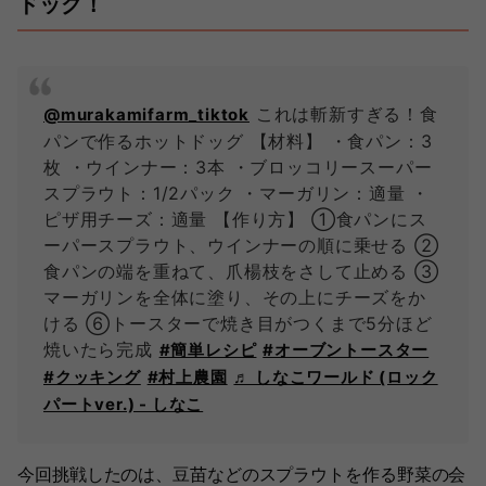
ドッグ！
これは斬新すぎる！食
@murakamifarm_tiktok
パンで作るホットドッグ 【材料】 ・食パン：3
枚 ・ウインナー：3本 ・ブロッコリースーパー
スプラウト：1/2パック ・マーガリン：適量 ・
ピザ用チーズ：適量 【作り方】 ①食パンにス
ーパースプラウト、ウインナーの順に乗せる ②
食パンの端を重ねて、爪楊枝をさして止める ③
マーガリンを全体に塗り、その上にチーズをか
ける ⑥トースターで焼き目がつくまで5分ほど
焼いたら完成
#簡単レシピ
#オーブントースター
#クッキング
#村上農園
♬ しなこワールド (ロック
パートver.) - しなこ
今回挑戦したのは、豆苗などのスプラウトを作る野菜の会