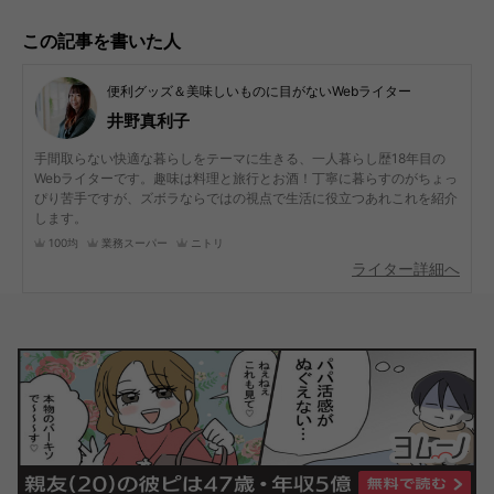
この記事を書いた人
便利グッズ＆美味しいものに目がないWebライター
井野真利子
手間取らない快適な暮らしをテーマに生きる、一人暮らし歴18年目の
Webライターです。趣味は料理と旅行とお酒！丁寧に暮らすのがちょっ
ぴり苦手ですが、ズボラならではの視点で生活に役立つあれこれを紹介
します。
100均
業務スーパー
ニトリ
ライター詳細へ