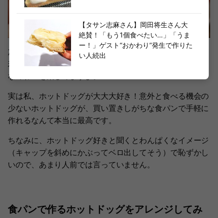
【タサン志麻さん】岡田将生さん大
絶賛！「もう1個食べたい…」「うま
ー！」ゲスト“おかわり”発生で作りた
加熱したブロッコリースーパースプラウトは食感や風味が
い人続出
若干落ちますが、後のせすることでみずみずしさや爽やか
な味わいを楽しめますよ。
実は私、ホットドッグが大大大好き！意外と食べる機会の
少ないホットドッグが、買い置きしがちな食パンで手軽に
作れるなんて本当に最高です。
ちなみに、ホットドッグ好きと聞くとわんぱくなイメージ
（キャップを斜めにかぶってベロ出してそう）で恥ずかし
いので、あまり人前では言っていません。
食パンで作るホットドッグをアレンジしてみ