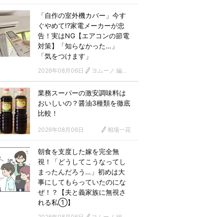
「自作の室外機カバー」今す
ぐやめて!?家電メーカーが忠
告！実はNG【エアコンの節電
対策】「知らなかった…」
「気をつけます」
2026年08月06日
ヨムーノ 編集部
業務スーパーの激安調味料は
おいしいの？醤油3種類を徹底
比較！
2026年08月06日
相場一花
朝食を支度した嫁を完全無
視！「どうしてこうなってし
まったんだろう…」初めは大
事にしてもらっていたのにな
ぜ！？【夫と義家族に無視さ
れる私①】
2026年08月06日
ヨムーノ 編集部 漫画チーム