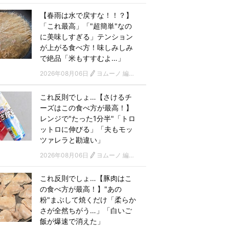
【春雨は水で戻すな！！？】
「これ最高」「"超簡単"なの
に美味しすぎる」テンション
が上がる食べ方！味しみしみ
で絶品「米もすすむよ…」
2026年08月06日
ヨムーノ 編集部
これ反則でしょ…【さけるチ
ーズはこの食べ方が最高！】
レンジで"たった1分半"「トロ
ットロに伸びる」「夫もモッ
ツァレラと勘違い」
2026年08月06日
ヨムーノ 編集部
これ反則でしょ…【豚肉はこ
の食べ方が最高！】"あの
粉"まぶして焼くだけ「柔らか
さが全然ちがう…」「白いご
飯が爆速で消えた」