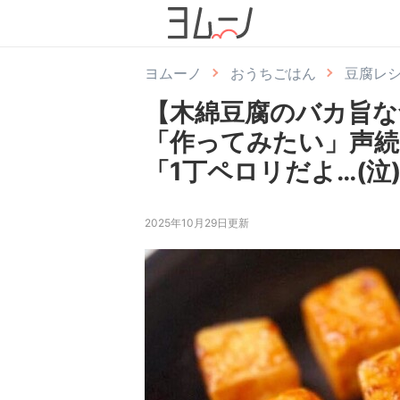
ヨムーノ
おうちごはん
豆腐レ
【木綿豆腐のバカ旨な
「作ってみたい」声
「1丁ペロリだよ…(泣
2025年10月29日更新