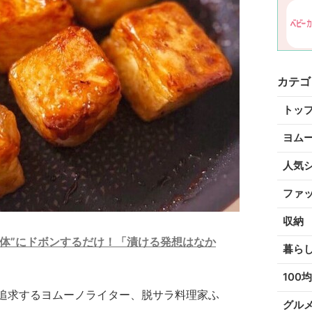
カテゴ
トッ
ヨム
人気
ファ
収納
体”にドボンするだけ！「漬ける発想はなか
暮ら
100均
追求するヨムーノライター、脱サラ料理家ふ
グル