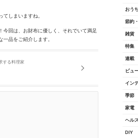
おう
ってしまいますね。
節約
！今回は、お財布に優しく、それでいて満足
雑貨
な一品をご紹介します。
特集
連載
求する料理家
ビュ
イン
季節
家電
ヘル
DIY