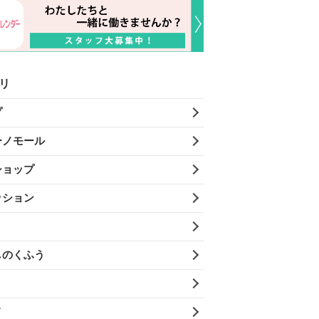
リ
プ
ーノモール
ショップ
ッション
しのくふう
メ