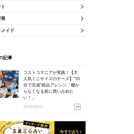
ント
府県
ドメイド
の記事
コストコマニアが実践！【大
人気ミニサイズのチーズ】“10
分で完成”絶品アレンジ「棚か
らなくなる前に買い占めた
い！」
2026/05/19
PR