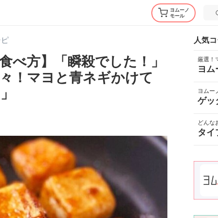
ヨムーノ
モール
シピ
人気コ
食べ方】「瞬殺でした！」
厳選！
ヨム
続々！マヨと青ネギかけて
)」
ヨムー
ゲッ
どんな
タイ