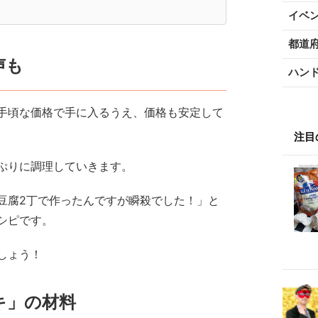
イベ
都道
声も
ハン
手頃な価格で手に入るうえ、価格も安定して
注目
ぷりに調理していきます。
「豆腐2丁で作ったんですが瞬殺でした！」と
シピです。
しょう！
キ」の材料