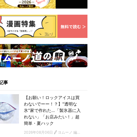
記事
【お願い！ロックアイスは買
わないでーー！？】"透明な
氷"家で作れた…「製氷器に入
れない」「お店みたい！」超
簡単・夏ハック
2026年08月06日
ヨムーノ 編集部