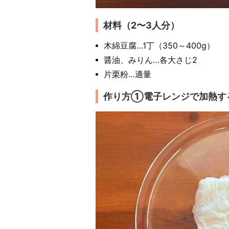
材料（2〜3人分）
木綿豆腐…1丁（350～400g）
醤油、みりん…各大さじ2
片栗粉…適量
作り方①電子レンジで加熱す