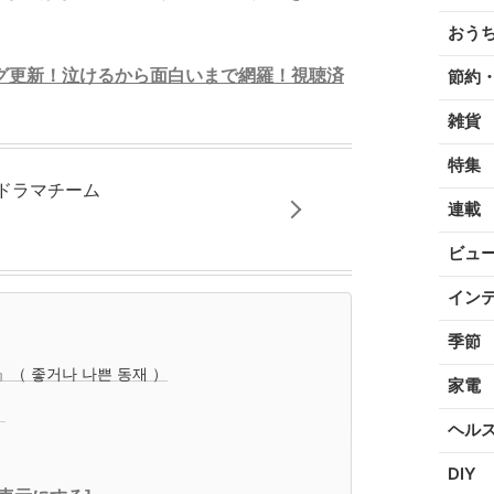
おう
グ更新！泣けるから面白いまで網羅！視聴済
節約
雑貨
特集
国ドラマチーム
連載
ビュ
イン
季節
 좋거나 나쁜 동재 ）
家電
』
ヘル
DIY