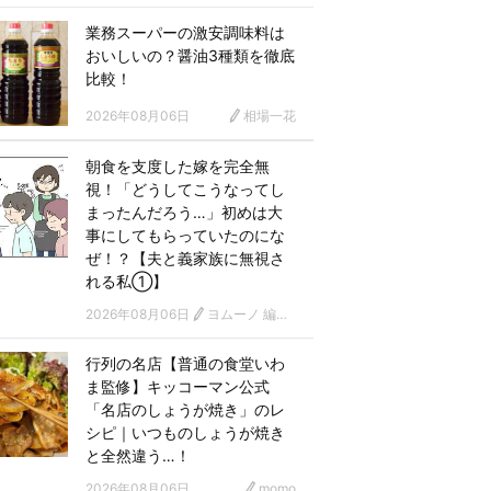
業務スーパーの激安調味料は
おいしいの？醤油3種類を徹底
比較！
2026年08月06日
相場一花
朝食を支度した嫁を完全無
視！「どうしてこうなってし
まったんだろう…」初めは大
事にしてもらっていたのにな
ぜ！？【夫と義家族に無視さ
れる私①】
2026年08月06日
ヨムーノ 編集部 漫画チーム
行列の名店【普通の食堂いわ
ま監修】キッコーマン公式
「名店のしょうが焼き」のレ
シピ｜いつものしょうが焼き
と全然違う…！
2026年08月06日
momo