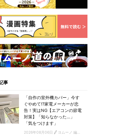
記事
「自作の室外機カバー」今す
ぐやめて!?家電メーカーが忠
告！実はNG【エアコンの節電
対策】「知らなかった…」
「気をつけます」
2026年08月06日
ヨムーノ 編集部