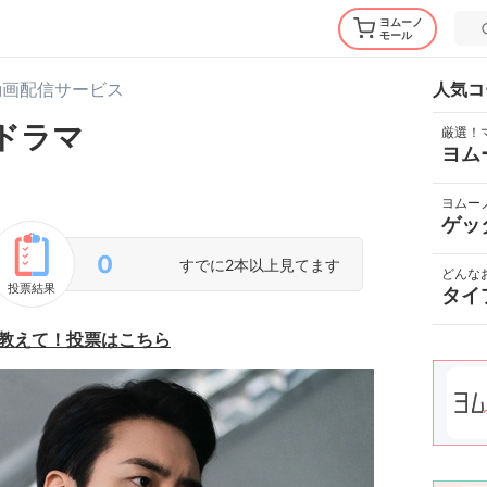
ヨムーノ
モール
動画配信サービス
人気コ
ドラマ
厳選！
ヨム
ヨムー
ゲッ
0
すでに2本以上見てます
どんな
投票結果
タイ
教えて！投票はこちら