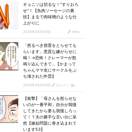
ギョニソは切るな！"すりおろ
せ"！【魚肉ソーセージの裏
技】まるで肉味噌のような仕
上がりに
2026年08月06日
miho
「然るべき措置をとらせても
らいます」悪質な嫌がらせに
喝！→恐怖！クレーマーが怒
鳴り込んできて…【かまって
ちゃんママ友にサークルをぶ
ち壊された件㉛】
2026年08月06日
ヨムーノ 編集部 漫画チーム
【衝撃】「母さんを怒らせな
いのが一番平和」自分が我慢
してきたから妻も我慢しろっ
て！？夫の勝手な言い分に呆
然【嫁姑問題に巻き込まれて
います53】