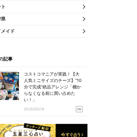
ント
府県
ドメイド
の記事
コストコマニアが実践！【大
人気ミニサイズのチーズ】“10
分で完成”絶品アレンジ「棚か
らなくなる前に買い占めた
い！」
2026/05/19
PR