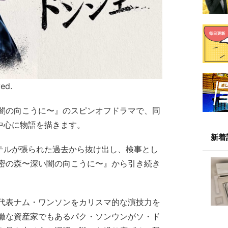
ved.
闇の向こうに〜』のスピンオフドラマで、同
中心に物語を描きます。
新着
ッテルが張られた過去から抜け出し、検事とし
密の森〜深い闇の向こうに〜』から引き続き
代表ナム・ワンソンをカリスマ的な演技力を
徹な資産家でもあるパク・ソンウンがソ・ド