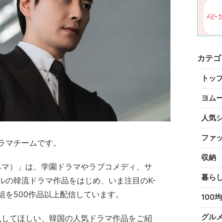
カテゴ
トッ
ヨム
人気
ファ
ラマチームです。
収納
ベマ）」は、学園ドラマやラブコメディ、サ
暮ら
ルの韓流ドラマ作品をはじめ、いま注目のK-
組を500作品以上配信しています。
100均
グル
見してほしい、韓国の人気ドラマ作品をご紹