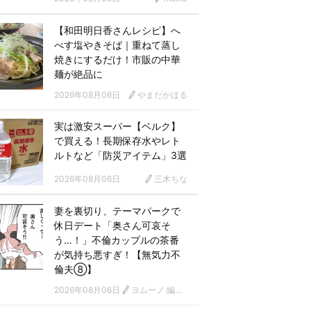
【和田明日香さんレシピ】へ
べす塩やきそば｜重ねて蒸し
焼きにするだけ！市販の中華
麺が絶品に
2026年08月06日
やまだかほる
実は激安スーパー【ベルク】
で買える！長期保存水やレト
ルトなど「防災アイテム」3選
2026年08月06日
三木ちな
妻を裏切り、テーマパークで
休日デート「奥さん可哀そ
う…！」不倫カップルの茶番
が気持ち悪すぎ！【無気力不
倫夫⑧】
2026年08月06日
ヨムーノ 編集部 漫画チーム