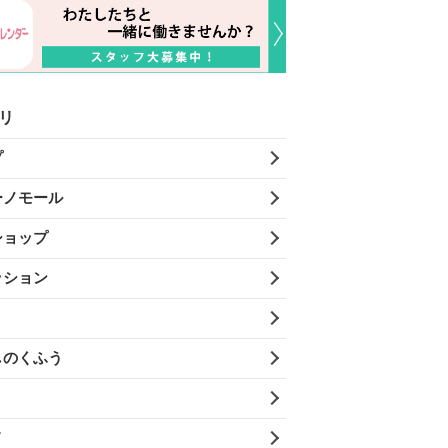
リ
プ
ーノモール
ショップ
ッション
しのくふう
メ