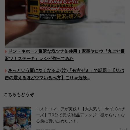
ドン・キホーテ贅沢な塊ツナ缶使用！家事ヤロウ『丸ごと贅
沢ツナステーキ』レシピ作ってみた
あっという間になくなるよ(泣)「有吉ゼミ」で話題！【サバ
缶の震えるほどウマい食べ方】こりゃ危険...
こちらもどうぞ
コストコマニアが実践！【大人気ミニサイズのチ
ーズ】“10分で完成”絶品アレンジ「棚からなくな
る前に買い占めたい！」