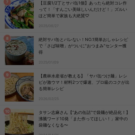
【豆腐1/2丁とサバ缶1個】あったら絶対コレ作
って！「すんごい美味しいんだけど！」ズルい
ほど簡単で家族も大絶賛♡
2025/06/27
絶対サバ缶とバレない！NO.1簡単おしゃレシピ
で「さば味噌」がついに"おつまみ"センター獲
得
2025/01/09
【農林水産省が教える】「サバ缶つけ麺」レシ
ピが激ウマ！材料2つで爆速、プロ級のコクが出
る簡単レシピ
2026/02/25
タサン志麻さん【“あの缶詰”で袋麺が絶品化！】
沸騰ワード10発「また作ってほしい！」家中の
袋麺なくなる〜