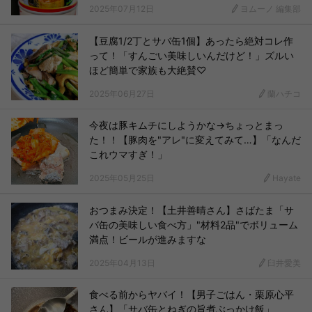
2025年07月12日
ヨムーノ 編集部
【豆腐1/2丁とサバ缶1個】あったら絶対コレ作
って！「すんごい美味しいんだけど！」ズルい
ほど簡単で家族も大絶賛♡
2025年06月27日
蘭ハチコ
今夜は豚キムチにしようかな→ちょっとまっ
た！！【豚肉を"アレ"に変えてみて…】「なんだ
これウマすぎ！」
2025年05月25日
Hayate
おつまみ決定！【土井善晴さん】さばたま「サ
バ缶の美味しい食べ方」"材料2品"でボリューム
満点！ビールが進みますな
2025年04月13日
臼井愛美
食べる前からヤバイ！【男子ごはん・栗原心平
さん】「サバ缶とねぎの旨煮ぶっかけ飯」