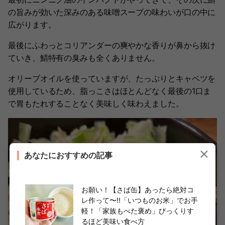
の旨みが効いた深みのある味噌スープの味わいが口の中に
広がります。
最後にふわっとコリアンダーの爽やかな香りが鼻から抜け
ていき、鯖特有の臭みも全くありません。
オリーブオイルを使っていますが、たっぷりとキャベツを
使用しているため、脂っこさはほとんどなく最後の1口ま
で胃もたれすることなく美味しく味わえました。
あなたにおすすめの記事
お願い！【さば缶】あったら絶対コ
レ作って〜!!「いつものお米」でお手
軽！「家族もべた褒め」びっくりす
るほど美味い食べ方