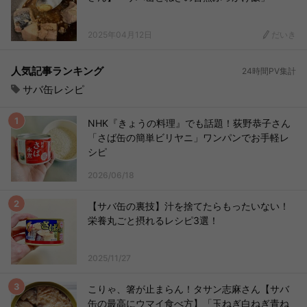
2025年04月12日
だいき
人気記事ランキング
24時間PV集計
サバ缶レシピ
NHK『きょうの料理』でも話題！荻野恭子さん
「さば缶の簡単ビリヤニ」ワンパンでお手軽レ
シピ
2026/06/18
【サバ缶の裏技】汁を捨てたらもったいない！
栄養丸ごと摂れるレシピ3選！
2025/11/27
こりゃ、箸が止まらん！タサン志麻さん【サバ
缶の最高にウマイ食べ方】「玉ねぎ白ねぎ青ね