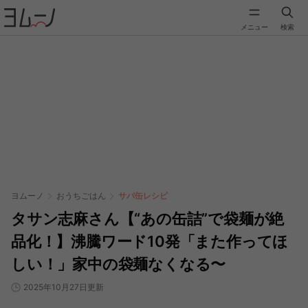
メニュー
検索
ヨムーノ
おうちごはん
サバ缶レシピ
タサン志麻さん【“あの缶詰”で袋麺が絶
品化！】沸騰ワード10発「また作ってほ
しい！」家中の袋麺なくなる〜
2025年10月27日更新