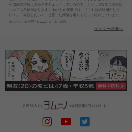
や収納の情報は欠かさずチェックしているので、くらしに役立つ情報に
ついても自信があります！ わたしの記事では、「これは絶対紹介した
い！」「実践したい！」と思った情報を選りすぐって紹介しています。
スタバ
料理
ユニクロ
100均
ライター詳細へ
各種SNSでも
の最新情報が受け取れる！