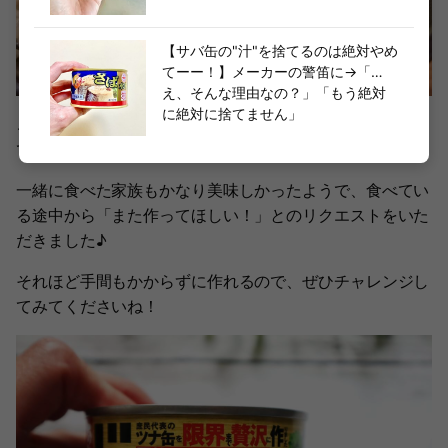
【サバ缶の"汁"を捨てるのは絶対やめ
てーー！】メーカーの警笛に→「…
え、そんな理由なの？」「もう絶対
に絶対に捨てません」
こんな美味しい味噌ラーメンがおうちで簡単に作れるなん
て……。
一緒に食べた家族もかなり美味しかったようで、食べてい
る途中から「また作ってほしい！」とのリクエストをいた
だきました♪
それほど手間もかからずに作れるので、ぜひチャレンジし
てみてくださいね！