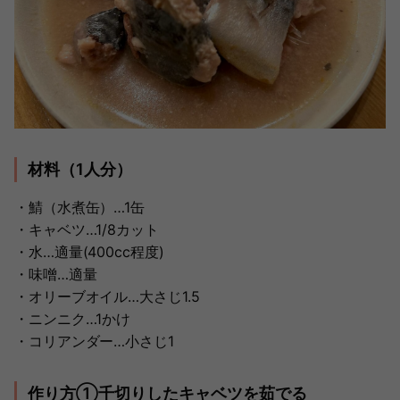
材料（1人分）
・鯖（水煮缶）…1缶
・キャベツ…1/8カット
・水…適量(400cc程度)
・味噌…適量
・オリーブオイル…大さじ1.5
・ニンニク…1かけ
・コリアンダー…小さじ1
作り方①千切りしたキャベツを茹でる