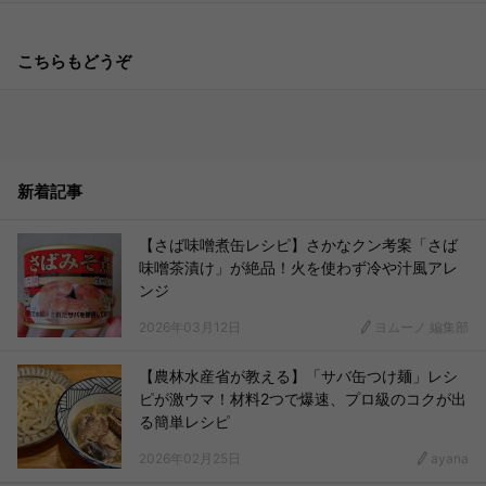
こちらもどうぞ
新着記事
【さば味噌煮缶レシピ】さかなクン考案「さば
味噌茶漬け」が絶品！火を使わず冷や汁風アレ
ンジ
2026年03月12日
ヨムーノ 編集部
【農林水産省が教える】「サバ缶つけ麺」レシ
ピが激ウマ！材料2つで爆速、プロ級のコクが出
る簡単レシピ
2026年02月25日
ayana