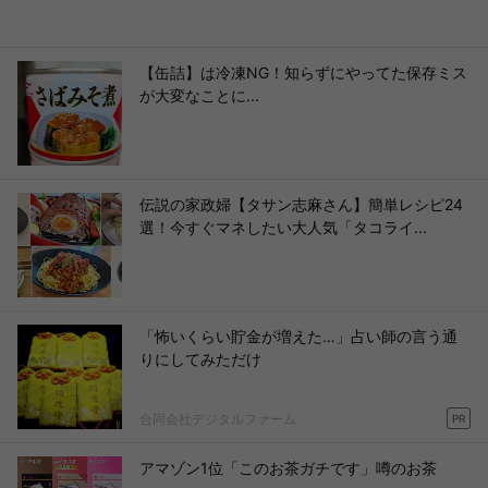
【缶詰】は冷凍NG！知らずにやってた保存ミス
が大変なことに...
伝説の家政婦【タサン志麻さん】簡単レシピ24
選！今すぐマネしたい大人気「タコライ...
「怖いくらい貯金が増えた…」占い師の言う通
りにしてみただけ
合同会社デジタルファーム
PR
アマゾン1位「このお茶ガチです」噂のお茶