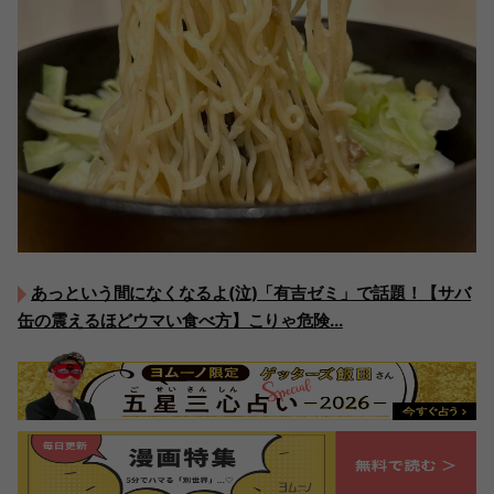
あっという間になくなるよ(泣)「有吉ゼミ」で話題！【サバ
缶の震えるほどウマい食べ方】こりゃ危険...