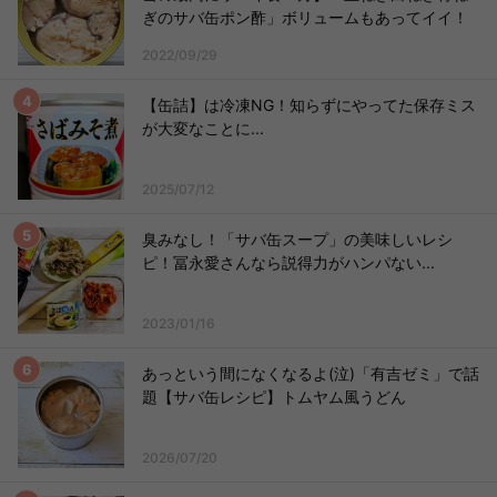
ぎのサバ缶ポン酢」ボリュームもあってイイ！
2022/09/29
【缶詰】は冷凍NG！知らずにやってた保存ミス
が大変なことに...
2025/07/12
臭みなし！「サバ缶スープ」の美味しいレシ
ピ！冨永愛さんなら説得力がハンパない...
2023/01/16
あっという間になくなるよ(泣)「有吉ゼミ」で話
題【サバ缶レシピ】トムヤム風うどん
2026/07/20