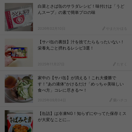
白菜とさば缶のサラダレシピ！味付けは「うど
んスープ」の素で簡単プロの味
2026年02月10日
やまだかほる
【サバ缶の裏技】汁を捨てたらもったいない！
栄養丸ごと摂れるレシピ3選！
2025年11月27日
たすく
家中の【サバ缶】が消える！これ大優勝で
す！"あの液体"かけるだけ「めっちゃ美味しい
食べ方」コレに尽きる〜！
2025年09月04日
蘭ハチコ
【缶詰】は冷凍NG！知らずにやってた保存ミス
が大変なことに...