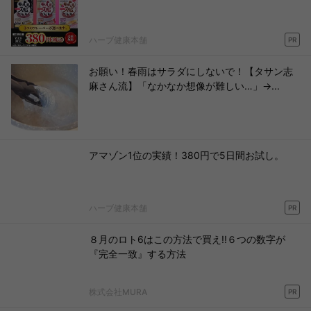
ハーブ健康本舗
PR
お願い！春雨はサラダにしないで！【タサン志
麻さん流】「なかなか想像が難しい…」→...
アマゾン1位の実績！380円で5日間お試し。
ハーブ健康本舗
PR
８月のロト6はこの方法で買え!!６つの数字が
『完全一致』する方法
株式会社MURA
PR