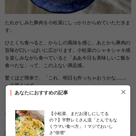
たれがしみた豚肉を小松菜にしっかりからめていただきま
す。
ひとくち食べると、からしの風味を感じ、あとから豚肉の
旨味が口いっぱいに広がります。小松菜のシャキシャキ感
を楽しみながら食べていると「ああ今日も美味しいご飯を
食べたな」って、この上ない満足感。
驚くほど簡単で、「これ、明日も作っちゃおうかな……」
って思うはず。
あなたにおすすめの記事
ポイントは【からしだれ】
【小松菜、まだお浸しにしてる
の？】平野レミさん流「とんでもな
くウマい食べ方」！マジでおいし
さ"倍増"