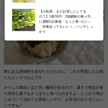
【小松菜、まだお浸しにしてる
の？】1袋78円「2袋瞬殺の食べ方」
に感動(泣)家族「もっと食べたい」
「倍量あってもいい！」パンチしっ
かり
家にある調味料を混ぜただけなのに、これが野菜にもお肉
にもピッタリなんです。
からしの風味とほど良い酸味があるので、暑さで食欲が落
ち気味な夏でもさっぱりと食べられますよ。しっかり味が
しみていて冷めても美味しいので、お弁当のおかずにもい
いですね！