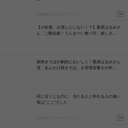
合同会社デジタルファーム
PR
【小松菜、お浸しにしない！？】栗原はるみさ
ん「ご馳走級！うんま〜い食べ方」嬉しさ...
袋焼きそばが劇的においしく！栗原はるみさん
流「あんかけ焼きそば」を管理栄養士が作...
同じ宝くじなのに、当たる人と外れる人の違い
実は“ここ”でした
合同会社デジタルファーム
PR