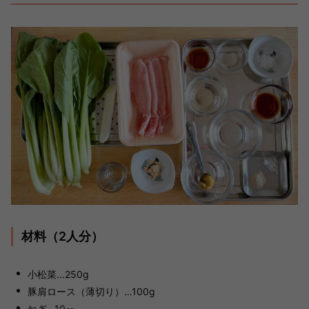
材料（2人分）
小松菜…250g
豚肩ロース（薄切り）…100g
ねぎ…10㎝