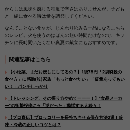
からしは風味を感じる程度で辛さはありませんが、子ども
と一緒に食べる時は量を調節してください。
なんてことない食材が、じんわり沁みる一品になるこちら
のレシピ。火を使うのはほんの短い時間だけなので、キッ
チンに長時間いたくない真夏の献立にもおすすめです。
関連記事はこちら
【小松菜、まだお浸しにしてるの？】1袋78円「2袋瞬殺の
食べ方」に感動(泣)家族「もっと食べたい」「倍量あってもい
い！」パンチしっかり
【ドレッシング、その振り方やめてーーー！】"食品メーカ
ー"の衝撃投稿に→「逆だった」動揺する人続々！
【プロ直伝】ブロッコリーを長持ちさせる保存方法2選！冷
凍・冷蔵の正しいコツとは？