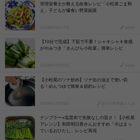
管理栄養士が教える給食レシピ「小松菜ごま和
え」子どもが爆食い野菜副菜
2026年05月27日
momo
【10分で完成】下茹で不要！シャキシャキ食感
がやみつき「きんぴら小松菜」簡単レシピ
2026年05月23日
momo
【小松菜のツナ炒め】ツナ缶の油まで使い切
る！めんつゆで簡単＆節約レシピ
2026年02月28日
脱サラ料理家ふらお
ナンプラー×塩昆布で失敗なしの旨さ！【小松菜
アレンジ】和田明日香さんおすすめ「今はまっ
ているおひたし」レシピ再現