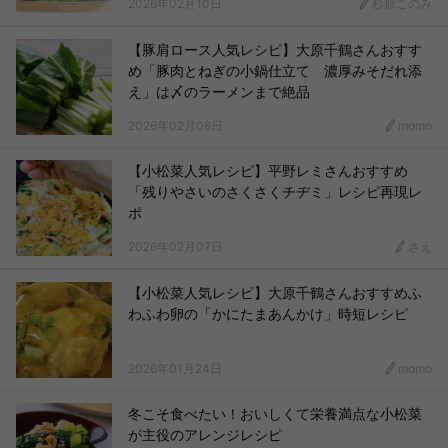
2026年02月10日
杉原このみ
【豚肩ロース人気レシピ】大原千鶴さんおすす
め「豚肉とねぎの小鍋仕立て 濃厚みそだれ添
え」は〆のラーメンまで絶品
2026年02月08日
momo
【小松菜人気レシピ】平野レミさんおすすめ
「残りやさいのさくさくチヂミ」レシピ再現レ
ポ
2026年02月07日
さえ
【小松菜人気レシピ】大原千鶴さんおすすめふ
わふわ卵の「かにたまあんかけ」時短レシピ
2026年01月24日
momo
冬こそ食べたい！おいしくて栄養満点な小松菜
が主役のアレンジレシピ