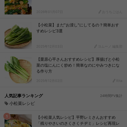
2026年01月07日
おうちごはん
【小松菜】まだ"お浸し"にしてるの？簡単おす
すめレシピ3選
2025年12月03日
ヨムーノ 編集部
【栗原心平さんおすすめレシピ】厚揚げと小松
菜の塩にんにく炒め！簡単なのにやみつきにな
る作り方
2025年12月02日
Rita
人気記事ランキング
24時間PV集計
小松菜レシピ
【小松菜人気レシピ】平野レミさんおすすめ
「残りやさいのさくさくチヂミ」レシピ再現レ