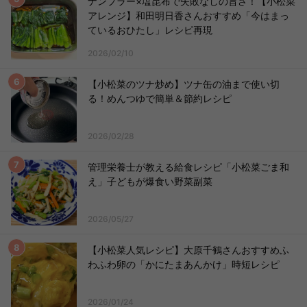
ナンプラー×塩昆布で失敗なしの旨さ！【小松菜
アレンジ】和田明日香さんおすすめ「今はまっ
ているおひたし」レシピ再現
2026/02/10
【小松菜のツナ炒め】ツナ缶の油まで使い切
る！めんつゆで簡単＆節約レシピ
2026/02/28
管理栄養士が教える給食レシピ「小松菜ごま和
え」子どもが爆食い野菜副菜
2026/05/27
【小松菜人気レシピ】大原千鶴さんおすすめふ
わふわ卵の「かにたまあんかけ」時短レシピ
2026/01/24