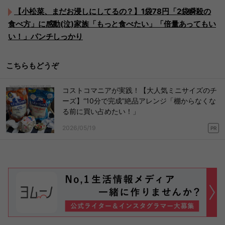
【小松菜、まだお浸しにしてるの？】1袋78円「2袋瞬殺の
食べ方」に感動(泣)家族「もっと食べたい」「倍量あってもい
い！」パンチしっかり
こちらもどうぞ
コストコマニアが実践！【大人気ミニサイズのチ
ーズ】“10分で完成”絶品アレンジ「棚からなくな
る前に買い占めたい！」
2026/05/19
PR