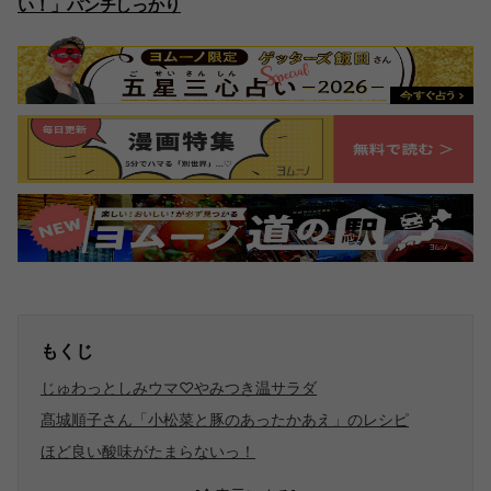
い！」パンチしっかり
もくじ
じゅわっとしみウマ♡やみつき温サラダ
髙城順子さん「小松菜と豚のあったかあえ」のレシピ
ほど良い酸味がたまらないっ！