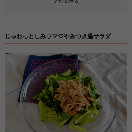
[全表示にする]
じゅわっとしみウマ♡やみつき温サラダ