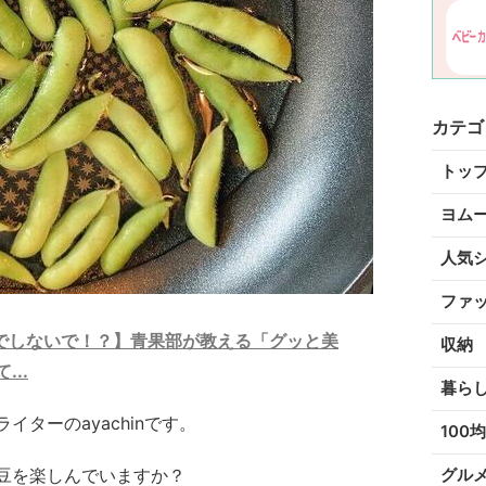
カテゴ
トッ
ヨム
人気
ファ
でしないで！？】青果部が教える「グッと美
収納
..
暮ら
ターのayachinです。
100均
枝豆を楽しんでいますか？
グル