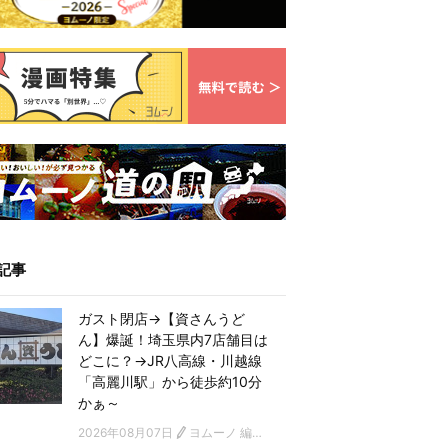
記事
ガスト閉店→【資さんうど
ん】爆誕！埼玉県内7店舗目は
どこに？→JR八高線・川越線
「高麗川駅」から徒歩約10分
かぁ～
2026年08月07日
ヨムーノ 編集部