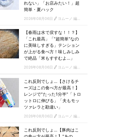
れない」「お店みたい！」超
簡単・夏ハック
2026年08月06日
ヨムーノ 編集部
【春雨は水で戻すな！！？】
「これ最高」「"超簡単"なの
に美味しすぎる」テンション
が上がる食べ方！味しみしみ
で絶品「米もすすむよ…」
2026年08月06日
ヨムーノ 編集部
これ反則でしょ…【さけるチ
ーズはこの食べ方が最高！】
レンジで"たった1分半"「トロ
ットロに伸びる」「夫もモッ
ツァレラと勘違い」
2026年08月06日
ヨムーノ 編集部
これ反則でしょ…【豚肉はこ
の食べ方が最高！】"あの