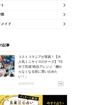
ント
府県
ドメイド
の記事
コストコマニアが実践！【大
人気ミニサイズのチーズ】“10
分で完成”絶品アレンジ「棚か
らなくなる前に買い占めた
い！」
2026/05/19
PR