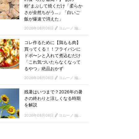
粉"まぶして焼くだけ「柔らか
さが全然ちがう…」「白いご
飯が爆速で消えた」
2026年08月06日
ヨムーノ 編集部
コレ作るために【鶏もも肉】
買ってくる！！フライパンに
ドボ〜ンと入れて煮込むだけ
「これ気づいたらなくなって
るやつ」絶品おかず
2026年08月06日
ヨムーノ 編集部
残暑はいつまで？2026年の暑
さの終わりと涼しくなる時期
を解説
2026年08月06日
ヨムーノ 編集部