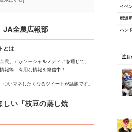
全表示にする]
イベ
都道
JA全農広報部
ハン
トとは
注目
A全農」）がソーシャルメディアを通じて、
ト情報等、有用な情報を発信中！
、ついマネしたくなるツイートが話題です。
ほしい「枝豆の蒸し焼