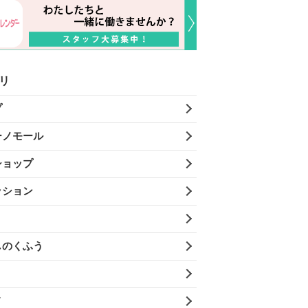
リ
プ
ーノモール
ショップ
ッション
しのくふう
メ