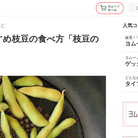
ヨムーノ
モール
シピ
人気コ
すめ枝豆の食べ方「枝豆の
厳選！
ヨム
ヨムー
ゲッ
どんな
タイ