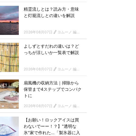
精霊流しとは？読み方・意味
と灯籠流しとの違いを解説
2026年08月07日
ヨムーノ 編集部
よしずとすだれの違いは？ど
っちが涼しいか一覧表で解説
2026年08月07日
ヨムーノ 編集部
扇風機の収納方法｜掃除から
保管まで4ステップでコンパク
トに
2026年08月07日
ヨムーノ 編集部
【お願い！ロックアイスは買
わないでーー！？】"透明な
氷"家で作れた…「製氷器に入