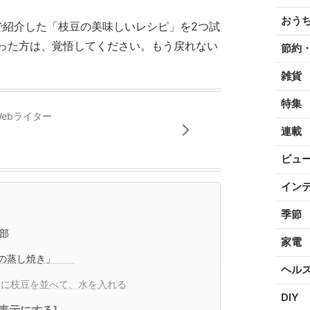
おう
erで紹介した「枝豆の美味しいレシピ」を2つ試
った方は、覚悟してください。もう戻れない
節約
雑貨
特集
ebライター
連載
ビュ
イン
季節
部
家電
枝豆の蒸し焼き」
ヘル
に枝豆を並べて、水を入れる
DIY