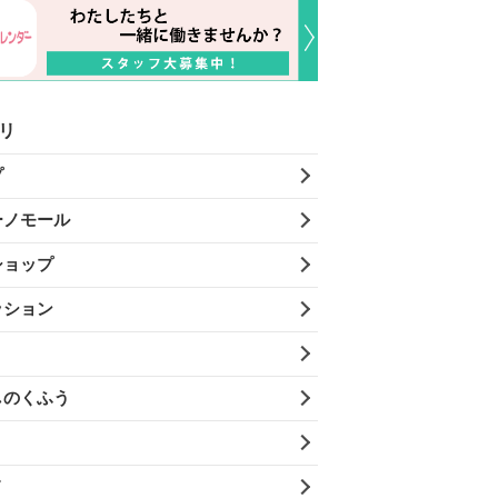
リ
プ
ーノモール
ショップ
ッション
しのくふう
メ