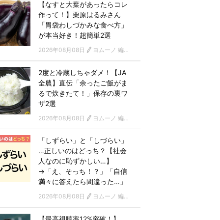
【なすと大葉があったらコレ
作って！】栗原はるみさん
「胃袋わしづかみな食べ方」
が本当好き！超簡単2選
2026年08月08日
ヨムーノ 編集部
2度と冷蔵しちゃダメ！【JA
全農】直伝「余ったご飯がま
るで炊きたて！」保存の裏ワ
ザ2選
2026年08月08日
ヨムーノ 編集部
「しずらい」と「しづらい」
…正しいのはどっち？【社会
人なのに恥ずかしい…】
→「え、そっち！？」「自信
満々に答えたら間違った…」
2026年08月08日
ヨムーノ 編集部
【最高視聴率12%突破！】