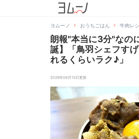
ヨムーノ
おうちごはん
牛肉レ
朗報"本当に3分"な
誕】「鳥羽シェフすげ
れるくらいラク♪」
2026年06月15日更新