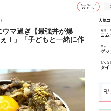
ヨムーノ
モール
シピ
人気コ
のにウマ過ぎ【最強丼が爆
厳選！
ヨム
ぇ！」「子どもと一緒に作
ヨムー
ゲッ
どんな
タイ