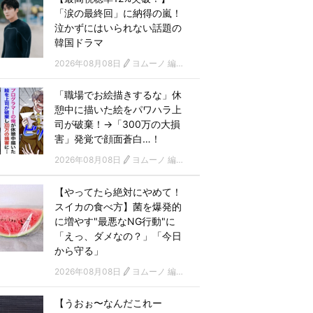
「涙の最終回」に納得の嵐！
泣かずにはいられない話題の
韓国ドラマ
2026年08月08日
ヨムーノ 編集部 韓国ドラマチーム
「職場でお絵描きするな」休
憩中に描いた絵をパワハラ上
司が破棄！→「300万の大損
害」発覚で顔面蒼白…！
2026年08月08日
ヨムーノ 編集部
【やってたら絶対にやめて！
スイカの食べ方】菌を爆発的
に増やす"最悪なNG行動"に
「えっ、ダメなの？」「今日
から守る」
2026年08月08日
ヨムーノ 編集部
【うおぉ〜なんだこれー