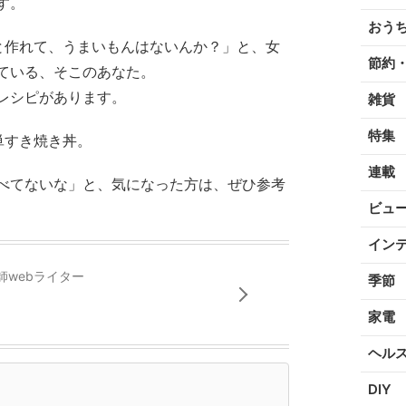
す。
おう
と作れて、うまいもんはないんか？」と、女
節約
ている、そこのあなた。
レシピがあります。
雑貨
特集
単すき焼き丼。
連載
べてないな」と、気になった方は、ぜひ参考
ビュ
イン
師webライター
季節
家電
ヘル
DIY