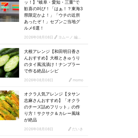
ッ！】"岐阜・愛知・三重"で
歓喜の叫び！「はぁ！？東海3
県限定かよ！」「ウチの近所
あったぞ！」セブンご当地グ
ルメ6選！
2026年08月08日
ヨムーノ 編集部
大根アレンジ【和田明日香さ
んおすすめ】大根ときゅうり
のタイ風浅漬け！ナンプラー
で作る絶品レシピ
2026年08月08日
momo
オクラ人気アレンジ【タサン
志麻さんおすすめ】「オクラ
のチーズ詰めフリット」の作
り方！サクサク＆カレー風味
が絶品
2026年08月08日
だいき