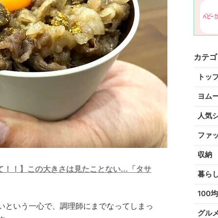
カテゴ
トッ
ヨム
人気
ファ
収納
！！】この大きさは見たことない...「タサ
暮ら
100均
いという一心で、調理師にまでなってしまっ
グル