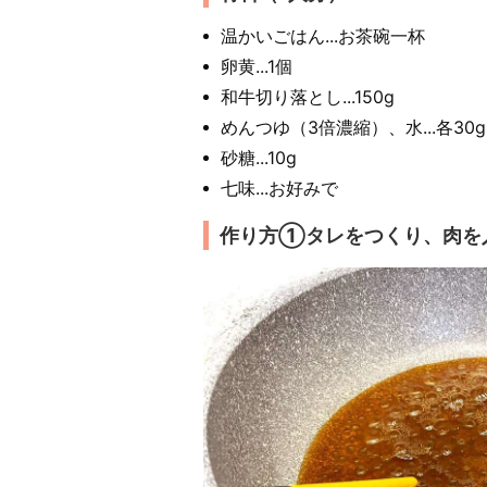
温かいごはん...お茶碗一杯
卵黄...1個
和牛切り落とし...150g
めんつゆ（3倍濃縮）、水...各30g
砂糖...10g
七味...お好みで
作り方①タレをつくり、肉を