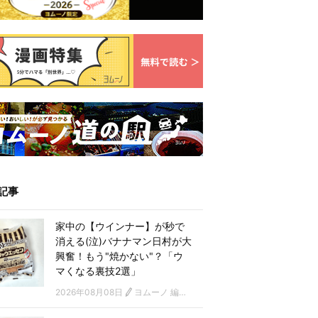
記事
家中の【ウインナー】が秒で
消える(泣)バナナマン日村が大
興奮！もう"焼かない"？「ウ
マくなる裏技2選」
2026年08月08日
ヨムーノ 編集部