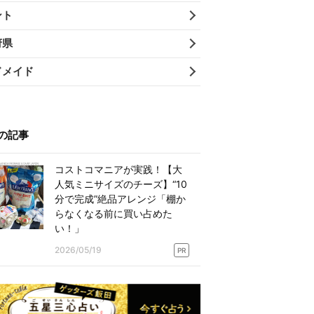
ント
府県
ドメイド
の記事
コストコマニアが実践！【大
人気ミニサイズのチーズ】“10
分で完成”絶品アレンジ「棚か
らなくなる前に買い占めた
い！」
2026/05/19
PR