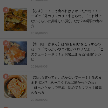
【なす】ってこう食べればよかったのね！！チ
ーズで「外カリッカリ！中じゅわ」「これ以上
ないくらいに美味しい(泣)」なす2本瞬殺の食べ
方
2026/08/03
【和田明日香さん】は“鶏もも肉”をこうするの
ね！？「でっかいやつ2枚がペロリだよ！」「こ
のジューシーさよ！」お箸止まらぬ"優勝"レシ
ピ！
2026/08/05
【鶏もも買っても、焼かないでーー！】生のま
まドボン!?「あ〜こうすれば良かったのね」
「ほったらかしで完成」冷めてもウマっ！最高
の食べ方
2026/08/03