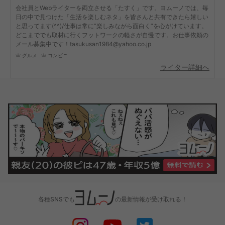
会社員とWebライターを両立させる「たすく」です。ヨムーノでは、毎
日の中で見つけた「生活を楽しむネタ」を皆さんと共有できたら嬉しい
と思ってます(^^)/仕事は常に”楽しみながら面白く”を心がけています。
どこまででも取材に行くフットワークの軽さが自慢です。お仕事依頼の
メール募集中です！tasukusan1984@yahoo.co.jp
グルメ
コンビニ
ライター詳細へ
各種SNSでも
の最新情報が受け取れる！