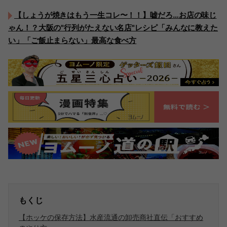
【しょうが焼きはもう一生コレ〜！！】嘘だろ…お店の味じ
ゃん！？大阪の"行列がたえない名店"レシピ「みんなに教えた
い」「ご飯止まらない」最高な食べ方
もくじ
【ホッケの保存方法】水産流通の卸売商社直伝「おすすめ