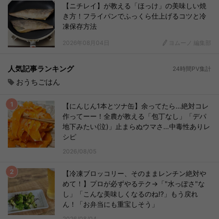
【ニチレイ】が教える「ほっけ」の美味しい焼
き方！フライパンでふっくら仕上げるコツと冷
凍保存方法
2026年08月04日
ヨムーノ 編集部
人気記事ランキング
24時間PV集計
おうちごはん
【にんじん1本とツナ缶】余ってたら…絶対コレ
作ってーー！全農が教える「包丁なし」「デパ
地下みたい(泣)」止まらぬウマさ…中毒性ありレ
シピ
2026/08/05
【冷凍ブロッコリー、そのままレンチン絶対や
めて！】プロが必ずやるテク→「"水っぽさ"な
し」「こんな美味しくなるのね!?」もう戻れ
ん！「お弁当にも重宝しそう」
2026/08/04