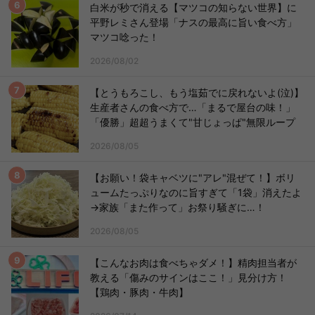
白米が秒で消える【マツコの知らない世界】に
平野レミさん登場「ナスの最高に旨い食べ方」
マツコ唸った！
2026/08/02
【とうもろこし、もう塩茹でに戻れないよ(泣)】
生産者さんの食べ方で…「まるで屋台の味！」
「優勝」超超うまくて"甘じょっぱ"無限ループ
2026/08/05
【お願い！袋キャベツに"アレ"混ぜて！】ボリ
ュームたっぷりなのに旨すぎて「1袋」消えたよ
→家族「また作って」お祭り騒ぎに…！
2026/08/05
【こんなお肉は食べちゃダメ！】精肉担当者が
教える「傷みのサインはここ！」見分け方！
【鶏肉・豚肉・牛肉】