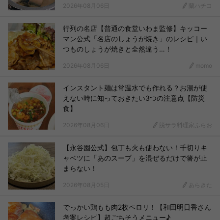
2026年08月06日
蘭ハチコ
行列の名店【普通の食堂いわま監修】キッコー
マン公式「名店のしょうが焼き」のレシピ｜い
つものしょうが焼きと全然違う…！
2026年08月06日
momo
インスタント麺は常温水でも作れる？お湯が使
えない時に知っておきたい3つの注意点【防災
食】
2026年08月06日
脱サラ料理家ふらお
【永谷園公式】包丁も火も使わない！千切りキ
ャベツに「あのスープ」を混ぜるだけで箸が止
まらない！
2026年08月05日
あらきた
でっかい鶏もも肉2枚ペロリ！【和田明日香さん
考案レシピ】超ごちそうメニュー♪