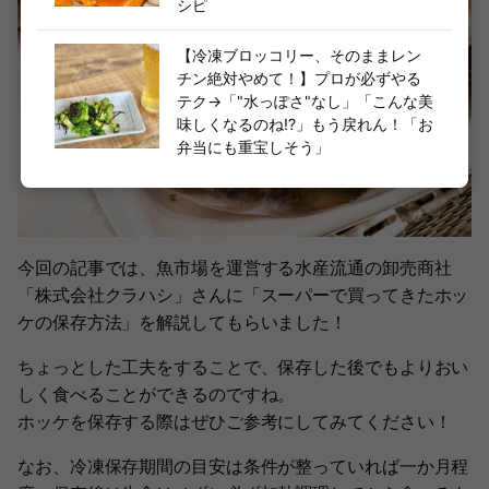
シピ
【冷凍ブロッコリー、そのままレン
チン絶対やめて！】プロが必ずやる
テク→「"水っぽさ"なし」「こんな美
味しくなるのね!?」もう戻れん！「お
弁当にも重宝しそう」
今回の記事では、魚市場を運営する水産流通の卸売商社
「株式会社クラハシ」さんに「スーパーで買ってきたホッ
ケの保存方法」を解説してもらいました！
ちょっとした工夫をすることで、保存した後でもよりおい
しく食べることができるのですね。
ホッケを保存する際はぜひご参考にしてみてください！
なお、冷凍保存期間の目安は条件が整っていれば一か月程