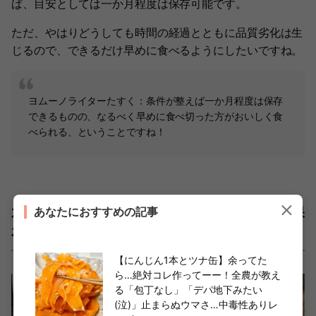
ば、目安としては一か月程度は保存可能です。
ただ、やはりどうしても時間の経過とともに品質劣化は生
じるので、できるだけ早めに食べるようにしたいですね。
ヨムーノライターたすく：条件が整えば一か月程度は保存
できるものの、なるべく早めに食べ切った方がおいしく食
べられる、ということですね！
水産卸売商社”鮮魚のプロ"直伝の「ホッケの保
あなたにおすすめの記事
存方法」ぜひ試して♪
【にんじん1本とツナ缶】余ってた
ら…絶対コレ作ってーー！全農が教え
る「包丁なし」「デパ地下みたい
(泣)」止まらぬウマさ…中毒性ありレ