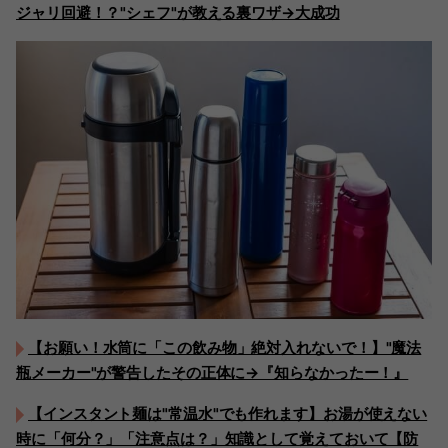
ジャリ回避！？"シェフ"が教える裏ワザ→大成功
【お願い！水筒に「この飲み物」絶対入れないで！】"魔法
瓶メーカー"が警告したその正体に→『知らなかったー！』
【インスタント麺は"常温水"でも作れます】お湯が使えない
時に「何分？」「注意点は？」知識として覚えておいて【防