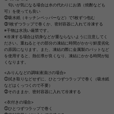
匂いが気になる場合は水の代わりにお酒（焼酎なども
可）を使っても良い
⓶吸水紙（キッチンペッパーなど）で1枚ずつ包む
⓷1枚ずつラップで巻くか、密封容器に入れて冷凍する
※干物は水洗い厳禁です。
※冷凍する場合は切身などが重ならないように注意してく
ださい。重ねるとその部分の凍結に時間がかかり鮮度劣化
の原因になります。また、凍結の際に金属製のバットなど
を使用すると、熱伝導が良くなり、凍結にかかる時間が短
くなります。
<みりんなどの調味液漬けの場合>
⓵拭き取りなどせずに、ひとつずつラップで巻く（吸水紙
などはくっつくので不要）
⓶そのままか、密封容器に入れて冷凍する
<衣付きの場合>
⓵ひとつずつラップで巻く