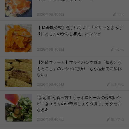
2026年08月05日
miho
【JA全農公式】包丁いらず！「ピリッとさっぱ
りにんじんのからし和え」のレシピ
2026年08月05日
momo
【岩崎ファーム】フライパンで簡単「焼きとう
もろこし」のレシピに挑戦「もう塩茹でに戻れ
ない」
2026年08月05日
三木ちな
"新定番"な食べ方！サッポロビールの公式レシ
ピ「きゅうりの中華風しょうゆ漬け」がクセに
なる♪
2026年08月04日
蘭ハチコ