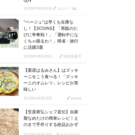
2026年08月08日
ヨムーノ 編集部 漫画チーム
"ベージュ"は早くも在庫な
し！【3COINS】「再販のた
びに争奪戦！」「運転中にな
くちゃ困るわ！」帰省・旅行
に活躍3選
2026年08月08日
海老原葉月
【栗原はるみさん】はズッキ
ーニをこう食べる！「ズッキ
ーニのオムレツ」レシピが美
味しい
2026年08月08日
ayana
【笠原将弘シェフ直伝】自家
製なめたけの簡単レシピ！え
のきで手作りする絶品おかず
2026年08月08日
やまだかほる