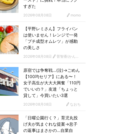
すぎた
2026年08月08日
momo
【平野レミさん】フライパン
は使いません！レンジで一発
「プチ成型オムレツ」が感動
の美しさ
2026年08月08日
菅智香(かんともか)
原宿では争奪戦…(泣)→ごめん
【100均セリア】にある〜！
女子高生が大大大興奮「110円
でいいの？」友達「ちょっと
貸して」今買いたい3選
2026年08月08日
なおち
「日曜公園行く？」育児丸投
げ夫が気まぐれな提案→息子
の返事はまさかの…自業自