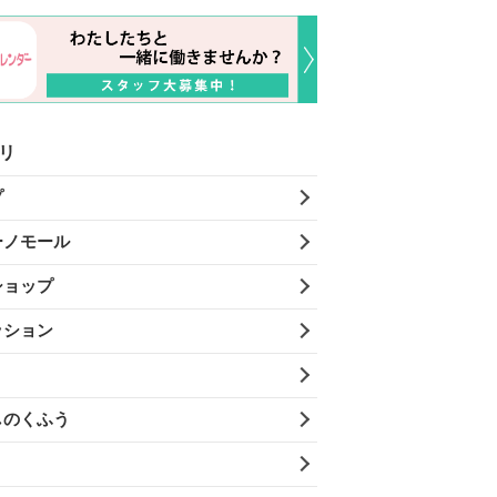
リ
プ
ーノモール
ショップ
ッション
しのくふう