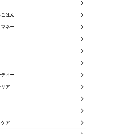
メ
ちごはん
・マネー
ーティー
テリア
スケア