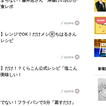
止まらない！藤井恵さん「厚揚げのおかか
実食レポ
ayana
！】レンジでOK！だけメシⓇちはるさん
」レシピ
ayana
ぶ】だけ！？くらこん公式レシピ「塩こん
新着
が美味しい！
ayana
茹でない！フライパンで3分「蒸すだけ」