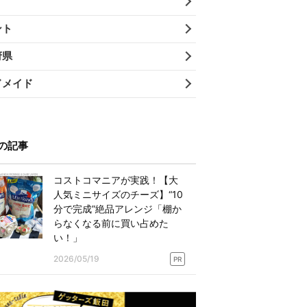
ント
府県
ドメイド
の記事
コストコマニアが実践！【大
人気ミニサイズのチーズ】“10
分で完成”絶品アレンジ「棚か
らなくなる前に買い占めた
い！」
2026/05/19
PR