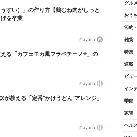
グル
とうすい）」の作り方【鶏むね肉がしっと
おう
揚げを卒業
節約
ayana
雑貨
特集
教える「カフェモカ風フラペチーノ®」の
連載
ビュ
ayana
イン
Xが教える「定番“かけうどん”アレンジ」
季節
家電
ヘル
ayana