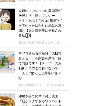
夫婦のマンションに義両親が
居候！？「聞いてないー
っ！」ああ！“少しの我慢”と引
き下がったばかりに地獄の幕
開け【夫と義家族に無視され
る私③】
2026年08月08日
ヨムーノ 編集部 漫画チーム
マツコさんも大絶賛「大皿で
食える！」←家族も満場一致
で同感です！【スーパーのお
刺身】そのまま食べないでー
ーぇぇ!?驚くほど美味い食べ
方
2026年08月08日
mamayumi
卵焼き器で簡単！村上農園
「朝がラクすぎるワンパント
ースト」に挑戦！本当にラク