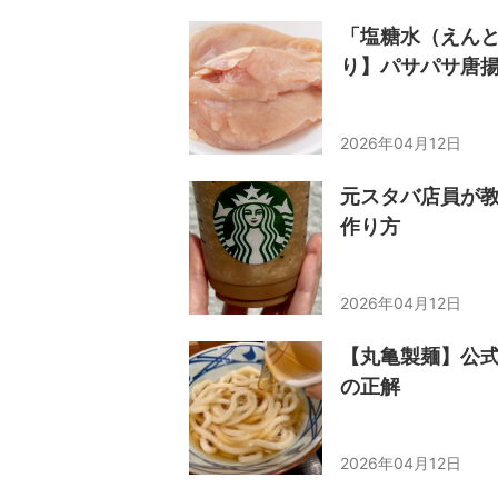
「塩糖水（えん
り】パサパサ唐
2026年04月12日
元スタバ店員が
作り方
2026年04月12日
【丸亀製麺】公式
の正解
2026年04月12日