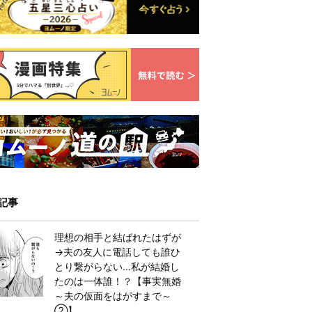
記事
理想の相手と結ばれたはずが
→夫の友人に電話しても誰ひ
とり繋がらない…私が結婚し
たのは一体誰！？【事実無婚
～夫の仮面をはがすまで～
②】