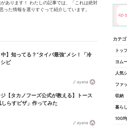
があります！ わたしの記事では、「これは絶対
思った情報を選りすぐって紹介しています。
カテゴ
トッ
り中】知ってる？“タイパ最強”メシ！「冷
ヨム
レシピ
人気
ayana
ファ
ンジ【タカノフーズ公式が教える】トース
収納
風しらすピザ」作ってみた
暮ら
100均
ayana