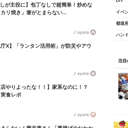
DIY
やしが主役に】包丁なしで超簡単！炒めな
イベ
リカリ焼き」箸がとまらない…
都道
ayana
ハン
視庁X】「ランタン活用術」が防災やアウ
注目
ayana
商店やりよったな！！】家系なのに！？
」実食レポ
ayana