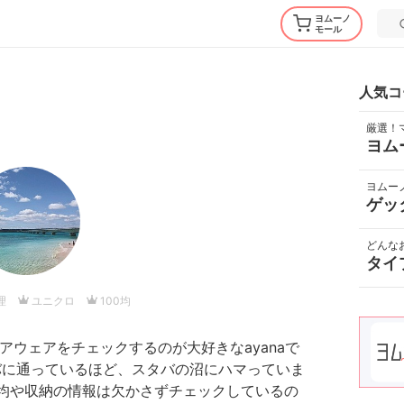
ヨムーノ
モール
人気コ
厳選！
ヨム
ヨムー
ゲッ
どんな
タイ
理
ユニクロ
100均
ウェアをチェックするのが大好きなayanaで
バに通っているほど、スタバの沼にハマっていま
0均や収納の情報は欠かさずチェックしているの