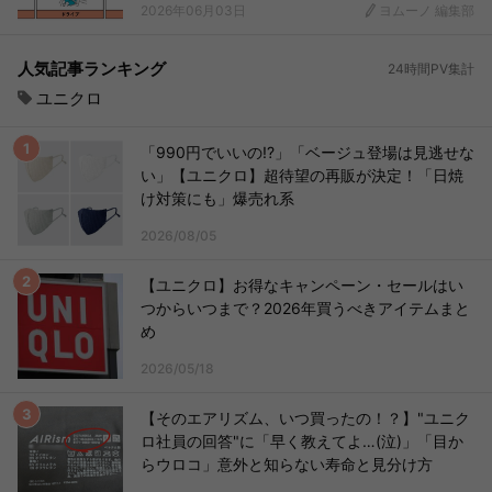
2026年06月03日
ヨムーノ 編集部
人気記事ランキング
24時間PV集計
ユニクロ
「990円でいいの!?」「ベージュ登場は見逃せな
い」【ユニクロ】超待望の再販が決定！「日焼
け対策にも」爆売れ系
2026/08/05
【ユニクロ】お得なキャンペーン・セールはい
つからいつまで？2026年買うべきアイテムまと
め
2026/05/18
【そのエアリズム、いつ買ったの！？】"ユニク
ロ社員の回答"に「早く教えてよ…(泣)」「目か
らウロコ」意外と知らない寿命と見分け方