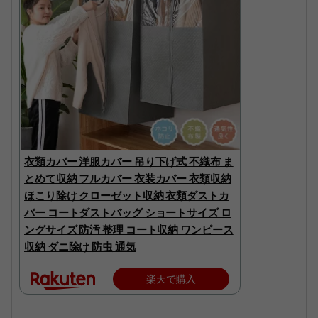
衣類カバー 洋服カバー 吊り下げ式 不織布 ま
とめて収納 フルカバー 衣装カバー 衣類収納
ほこり除け クローゼット収納 衣類ダストカ
バー コートダストバッグ ショートサイズ ロ
ングサイズ 防汚 整理 コート収納 ワンピース
収納 ダニ除け 防虫 通気
楽天で購入