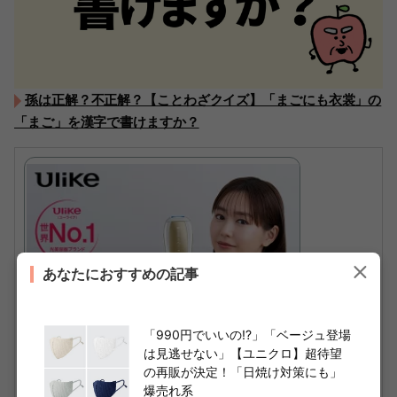
孫は正解？不正解？【ことわざクイズ】「まごにも衣裳」の
「まご」を漢字で書けますか？
あなたにおすすめの記事
「990円でいいの!?」「ベージュ登場
は見逃せない」【ユニクロ】超待望
の再販が決定！「日焼け対策にも」
爆売れ系