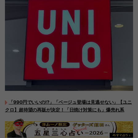
「990円でいいの!?」「ベージュ登場は見逃せない」【ユニ
クロ】超待望の再販が決定！「日焼け対策にも」爆売れ系