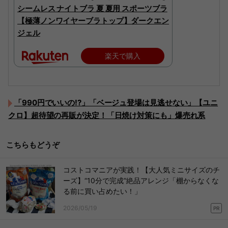
シームレス ナイトブラ 夏 夏用 スポーツブラ
【極薄ノンワイヤーブラトップ】ダークエン
ジェル
楽天で購入
「990円でいいの!?」「ベージュ登場は見逃せない」【ユニ
クロ】超待望の再販が決定！「日焼け対策にも」爆売れ系
こちらもどうぞ
コストコマニアが実践！【大人気ミニサイズのチ
ーズ】“10分で完成”絶品アレンジ「棚からなくな
る前に買い占めたい！」
2026/05/19
PR