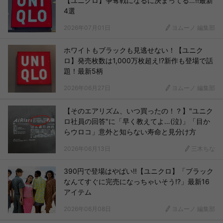
【ユニクロ】争奪戦になるに決まってる…!!最新
4選
2026年07月01日
ヨムーノ 編集部
ホワイトもブラックも見逃せない！【ユニク
ロ】発売枚数は1,000万枚超え!?新作も登場で話
題！最新5柄
2026年06月27日
ヨムーノ 編集部
【そのエアリズム、いつ買ったの！？】"ユニク
ロ社員の回答"に「早く教えてよ…(泣)」「目か
らウロコ」意外と知らない寿命と見分け方
2026年06月13日
三木ちな
390円で登場はやばい!!【ユニクロ】「ブラック
なんてすぐに完売になっちゃいそう!?」最新16
アイテム
2026年06月08日
ヨムーノ 編集部