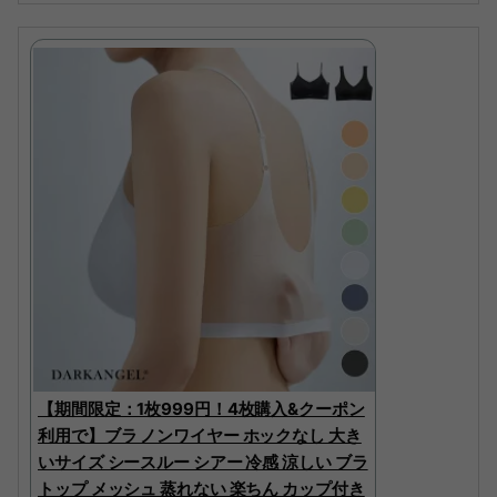
【期間限定：1枚999円！4枚購入&クーポン
利用で】ブラ ノンワイヤー ホックなし 大き
いサイズ シースルー シアー 冷感 涼しい ブラ
トップ メッシュ 蒸れない 楽ちん カップ付き