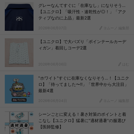
グレーなんてすぐに「在庫なし」になりそう…
【ユニクロ】「吸汗性・速乾性が◎！」「アク
ティブなのに上品」最新2選
2026年06月07日
ヨムーノ 編集部
【ユニクロ】で大バズり「ポインテールカーデ
ィガン」着回しコーデ2選
2026年06月06日
はむ
"ホワイト"すぐに在庫なくなりそう…！【ユニク
ロ】「待ってました〜!!」「世界中から大注目」
最新4選
2026年06月04日
ヨムーノ 編集部
シーンごとに変える！暑さ対策のポイントと着
こなし【ユニクロ】猛暑に"適材適暑"の服選び
【医師監修】