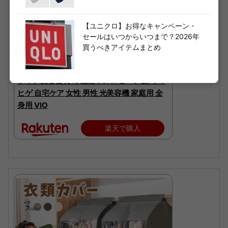
【ユニクロ】お得なキャンペーン・
【35%OFFクーポンで69,800円 → 45,370
セールはいつからいつまで？2026年
円+エントリーで1,000P！5/27～5/31】＜
買うべきアイテムまとめ
新発売＞ Ulike 公式 Air 10 Max IPL 光美容器
2026年モデル ユーライク 脱毛器 脱毛 サフ
ァイア美容器 冷却機能 USHRモード 顔 ワキ
ヒゲ 自宅ケア 女性 男性 光美容機 家庭用 全
身用 VIO
楽天で購入