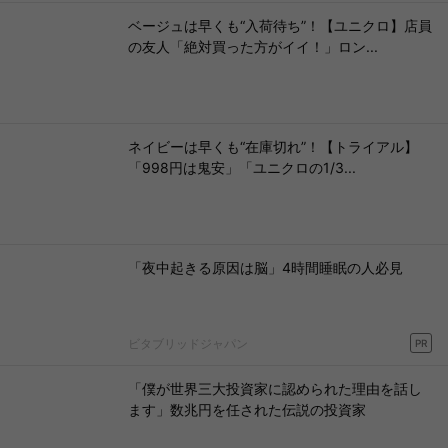
ベージュは早くも“入荷待ち”！【ユニクロ】店員
の友人「絶対買った方がイイ！」ロン...
ネイビーは早くも“在庫切れ”！【トライアル】
「998円は鬼安」「ユニクロの1/3...
「夜中起きる原因は脳」4時間睡眠の人必見
ビタブリッドジャパン
PR
「僕が世界三大投資家に認められた理由を話し
ます」数兆円を任された伝説の投資家