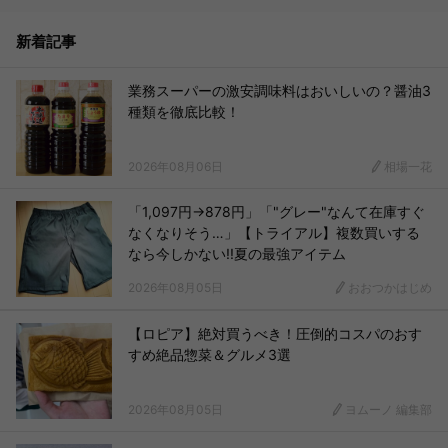
新着記事
業務スーパーの激安調味料はおいしいの？醤油3
種類を徹底比較！
2026年08月06日
相場一花
「1,097円→878円」「"グレー"なんて在庫すぐ
なくなりそう…」【トライアル】複数買いする
なら今しかない!!夏の最強アイテム
2026年08月05日
おおつかはじめ
【ロピア】絶対買うべき！圧倒的コスパのおす
すめ絶品惣菜＆グルメ3選
2026年08月05日
ヨムーノ 編集部