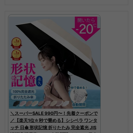
＼スーパーSALE 990円〜！先着クーポンで
／【楽天1位☆秒で畳める】シシベラ ワンタ
ッチ 日傘 形状記憶 折りたたみ 完全遮光 JIS