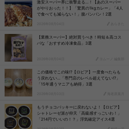
激安スーパー界に衝撃走る…！【あのスーパー
がやりおった！！】「驚異の1kgカレー」「4人
で食べても減らない！」腹パンパン！2選
2026年08月04日
あらきた
【業務スーパー】絶対買うべき！時短＆高コス
パな「おすすめ冷凍食品」3選
2026年08月04日
ヨムーノ 編集部
この価格でこの味!?【ロピア】一度食べたらも
う戻れない…「専門店のレベル超えてない!?」
「15年通うマニアも納得」3選
2026年08月03日
海老原葉月
もうチョコバッキーに戻れないよ！【ロピア】
シャトレーゼ派が仰天「高級感すっごいわ！」
「214円でいいの！？」浮気確定アイス4選
2026年08月02日
相場一花