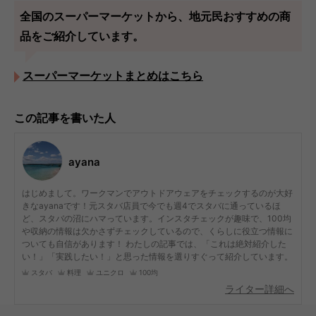
全国のスーパーマーケットから、地元民おすすめの商
品をご紹介しています。
スーパーマーケットまとめはこちら
この記事を書いた人
ayana
はじめまして。ワークマンでアウトドアウェアをチェックするのが大好
きなayanaです！元スタバ店員で今でも週4でスタバに通っているほ
ど、スタバの沼にハマっています。インスタチェックが趣味で、100均
や収納の情報は欠かさずチェックしているので、くらしに役立つ情報に
ついても自信があります！ わたしの記事では、「これは絶対紹介した
い！」「実践したい！」と思った情報を選りすぐって紹介しています。
スタバ
料理
ユニクロ
100均
ライター詳細へ