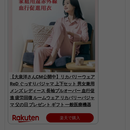
【大泉洋さんCM公開中】リカバリーウェア
ReD ぐっすりパジャマ 上下セット 男女兼用
メンズ レディース 長袖プルオーバー 血行促
進 疲労回復 ルームウェア リカバリーパジャ
マ 父の日 プレゼント ギフト 一般医療機器
楽天で購入