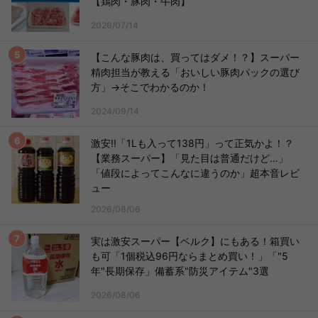
【鶏肉・豚肉・牛肉】
2026/07/14
【こんな豚肉は、買ってはダメ！？】スーパー
精肉担当が教える「おいしい豚肉パックの選び
方」→そこでわかるのか！
2024/09/14
激安!!「1Lも入って138円」って正気かよ！？
【業務スーパー】「見た目は普通だけど…」
「値段によってこんなに違うのか」超本音レビ
ュー
2026/08/06
実は激安スーパー【ベルク】にもある！箱買い
も可「1個税込96円ならまとめ買い！」「"5
年"長期保存」備蓄系"防災アイテム"3選
2026/08/06