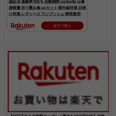
認証済 遮蔽率100％ 自動開閉 cicibella 日傘
超軽量 折り畳み傘 uvカット 紫外線対策 日焼
け対策 レディース ワンプッシュ 晴雨兼用
楽天で購入