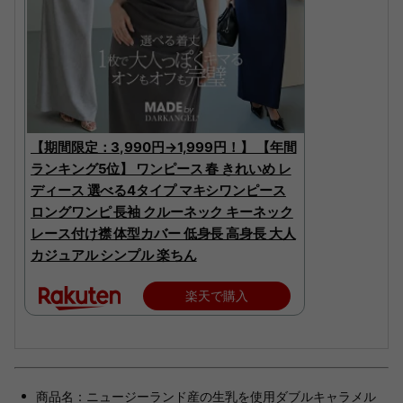
【期間限定：3,990円→1,999円！】 【年間
ランキング5位】 ワンピース 春 きれいめ レ
ディース 選べる4タイプ マキシワンピース
ロングワンピ 長袖 クルーネック キーネック
レース付け襟 体型カバー 低身長 高身長 大人
カジュアル シンプル 楽ちん
楽天で購入
商品名：ニュージーランド産の生乳を使用ダブルキャラメル