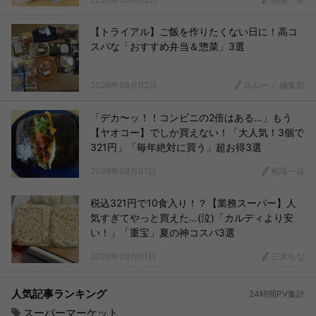
【トライアル】ご飯を作りたくない日に！高コ
スパな「おすすめ弁当＆惣菜」3選
2026年08月02日
ヨムーノ 編集部
「デカ〜ッ！！コンビニの2倍はある…」もう
【ヤオコー】でしか買えない！「大人気！3個で
321円」「毎年絶対に買う」超お得3選
2026年08月01日
相場一花
税込321円で10食入り！？【業務スーパー】人
気すぎてやっと買えた…(泣)「カルディより安
い！」「重宝」夏の神コスパ3選
2026年08月01日
三木ちな
人気記事ランキング
24時間PV集計
スーパーマーケット