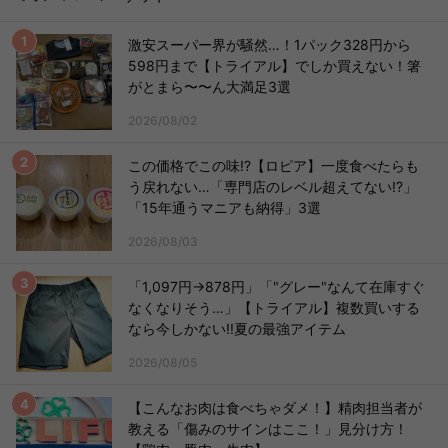
激安スーパー界が騒然…！1パック328円から
598円まで【トライアル】でしか買えない！箸
がとまら〜〜ん大満足3選
2026/08/02
この価格でこの味!?【ロピア】一度食べたらも
う戻れない…「専門店のレベル超えてない!?」
「15年通うマニアも納得」3選
2026/08/03
「1,097円→878円」「"グレー"なんて在庫すぐ
なくなりそう…」【トライアル】複数買いする
なら今しかない!!夏の最強アイテム
2026/08/05
【こんなお肉は食べちゃダメ！】精肉担当者が
教える「傷みのサインはここ！」見分け方！