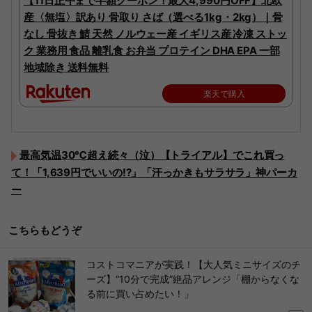
【11日正午まで半額クーポン！最大4,990円OFF】北欧
産〈無塩〉訳あり 骨取り さば（選べる1kg・2kg）｜骨
なし 骨抜き 鯖 天然 ノルウェー産 イギリス産 冷凍 ストッ
ク 業務用 食品 離乳食 お弁当 プロテイン DHA EPA 一部
地域除き 送料無料
楽天で購入
最高気温30℃超え続々（泣）【トライアル】でこれ買っ
て！「1,639円でいいの!?」「汗っかきもサラサラ」神パーカ
ー
こちらもどうぞ
コストコマニアが実践！【大人気ミニサイズのチ
ーズ】“10分で完成”絶品アレンジ「棚からなくな
る前に買い占めたい！」