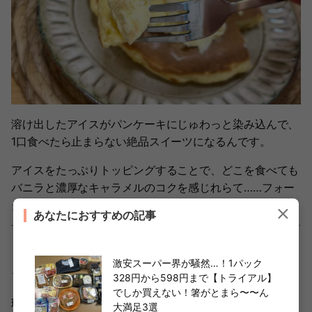
溶け出したアイスがパンケーキにじゅわっと染み込んで、
1口食べたら止まらない絶品スイーツになるんです。
アイスをたっぷりトッピングすることで、どこを食べても
バニラと濃厚なキャラメルのコクを感じれらて……フォー
クが止まりません！！！
あなたにおすすめの記事
・リアル友人におすすめできるか度
激安スーパー界が騒然…！1パック
★★★★☆
328円から598円まで【トライアル】
でしか買えない！箸がとまら〜〜ん
理由：このクオリティとボリュームで600円台は、正直買
大満足3選