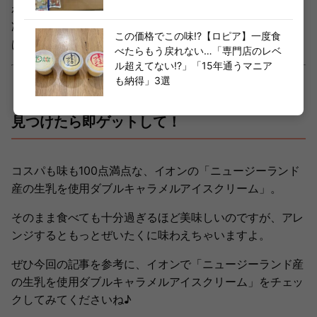
わない理由が見つかりません！星4の理由は少し大きくて
冷凍庫に入りずらいからなんです……。マイナスポイント
この価格でこの味!?【ロピア】一度食
は、本当にここだけです（味は120点満点！）。
べたらもう戻れない…「専門店のレベ
ル超えてない!?」「15年通うマニア
も納得」3選
見つけたら即ゲットして！
コスパも味も100点満点な、イオンの「ニュージーランド
産の生乳を使用ダブルキャラメルアイスクリーム」。
そのまま食べても十分過ぎるほど美味しいのですが、アレ
ンジするともっとぜいたくに味わえちゃいますよ。
ぜひ今回の記事を参考に、イオンで「ニュージーランド産
の生乳を使用ダブルキャラメルアイスクリーム」をチェッ
クしてみてくださいね♪