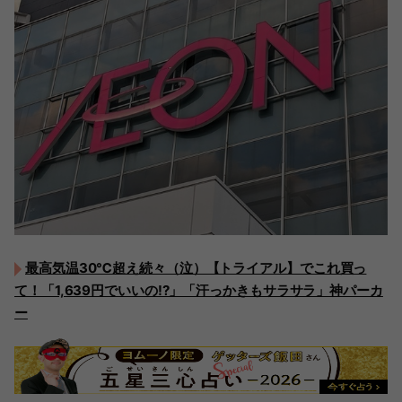
最高気温30℃超え続々（泣）【トライアル】でこれ買っ
て！「1,639円でいいの!?」「汗っかきもサラサラ」神パーカ
ー