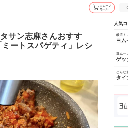
ヨムーノ
モール
人気コ
【タサン志麻さんおすす
厳選！
ヨム
「ミートスパゲティ」レシ
ヨムー
ゲッ
どんな
タイ