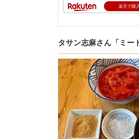
楽天で購
タサン志麻さん「ミー