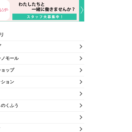
リ
プ
ーノモール
ショップ
ッション
しのくふう
メ