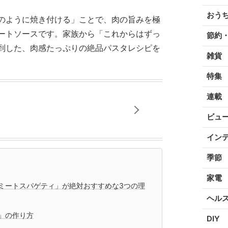
おう
のように焼き付ける」ことで、肉の旨みを極
ートソースです。家族から「これからはずっ
節約
到した、肉感たっぷりの絶品パスタレシピを
雑貨
特集
連載
ビュ
イン
季節
家電
ミートスパゲティ」が絶対おすすめな3つの理
ヘル
」の作り方
DIY