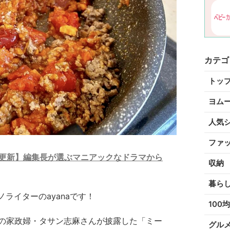
カテゴ
トッ
ヨム
人気
ファ
月更新】編集長が選ぶマニアックなドラマから
収納
暮ら
ライターのayanaです！
100均
説の家政婦・タサン志麻さんが披露した「ミー
グル