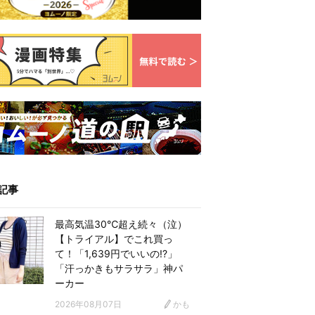
記事
最高気温30℃超え続々（泣）
【トライアル】でこれ買っ
て！「1,639円でいいの!?」
「汗っかきもサラサラ」神パ
ーカー
2026年08月07日
かも