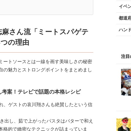
イベ
都道
ハン
志麻さん流「ミートスパゲテ
3つの理由
注目
ミートソースとは一線を画す美味しさの秘密
自の魅力とストロングポイントをまとめまし
ん考案！テレビで話題の本格レシピ
され、ゲストの哀川翔さんも絶賛したという信
引き出し、茹で上がったパスタはバターで和え
本格的で緻密なテクニックが詰まっていま