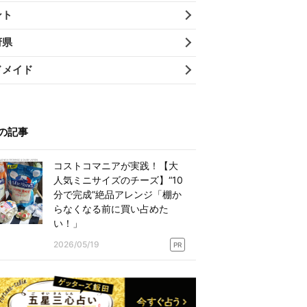
ント
府県
ドメイド
の記事
コストコマニアが実践！【大
人気ミニサイズのチーズ】“10
分で完成”絶品アレンジ「棚か
らなくなる前に買い占めた
い！」
2026/05/19
PR