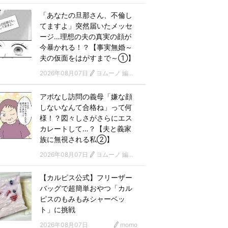
「あなたの旦那さん、不倫し
てますよ」突然届いたメッセ
ージ…理想の夫の真実の顔が
今暴かれる！？【事実無婚～
夫の仮面をはがすまで～①】
2026年08月07日
ヨムーノ 編集部 漫画チーム
アポなし訪問の義母「嫌な顔
しないなんて合格ね」って何
様！？図々しさがさらにエス
カレートして…？【夫と義家
族に無視される私②】
2026年08月07日
ヨムーノ 編集部 漫画チーム
【カルピス公式】フリーザー
バッグで超簡単おやつ「カル
ピスのもみもみシャーベッ
ト」に挑戦
2026年08月07日
momo