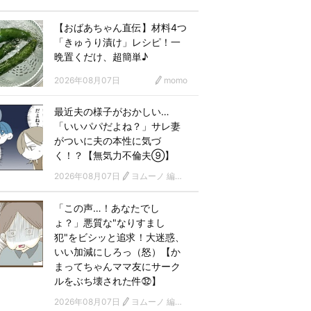
【おばあちゃん直伝】材料4つ
「きゅうり漬け」レシピ！一
晩置くだけ、超簡単♪
2026年08月07日
momo
最近夫の様子がおかしい…
「いいパパだよね？」サレ妻
がついに夫の本性に気づ
く！？【無気力不倫夫⑨】
2026年08月07日
ヨムーノ 編集部 漫画チーム
「この声…！あなたでし
ょ？」悪質な"なりすまし
犯"をビシッと追求！大迷惑、
いい加減にしろっ（怒）【か
まってちゃんママ友にサーク
ルをぶち壊された件㉜】
2026年08月07日
ヨムーノ 編集部 漫画チーム