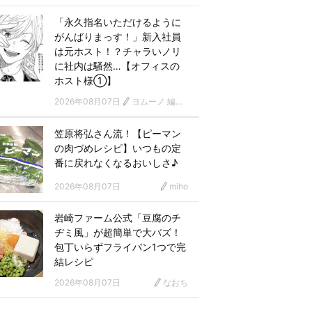
「永久指名いただけるように
がんばりまっす！」新入社員
は元ホスト！？チャラいノリ
に社内は騒然…【オフィスの
ホスト様①】
2026年08月07日
ヨムーノ 編集部 漫画チーム
笠原将弘さん流！【ピーマン
の肉づめレシピ】いつもの定
番に戻れなくなるおいしさ♪
2026年08月07日
miho
岩崎ファーム公式「豆腐のチ
ヂミ風」が超簡単で大バズ！
包丁いらずフライパン1つで完
結レシピ
2026年08月07日
なおち