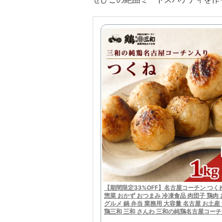
【期間限定33%OFF】名古屋コーチン つくね 
惣菜 おかず おつまみ 冷凍食品 肉団子 鶏肉
グルメ 鍋 弁当 業務用 大容量 名古屋 お土産
鶏三和 三和 さんわ 三和の純鶏名古屋コー