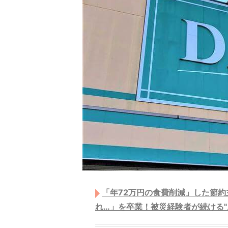
「年72万円の食費削減」した節
れ…」を卒業！被災経験者が続ける"