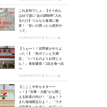
これ反則でしょ…【そうめん
はゆで湯に"あの調味料"入れ
るだけ】ツルもち食感に激
変！「安いの買ったら絶対や
って」
2026年08月07日
ヨムーノ 編集部
【うぉ〜！！吉野家がやりよ
った！】「肉ガツンと大満
足」「いつものよりお得じゃ
ん！」食欲爆発！2品を食べ比
べ
2026年08月07日
ヨムーノ 編集部
【こここ今年もキターー
ッ！】"兵庫・大阪"から聞こ
える歓喜の叫び！「はぁ！？
また地域限定かよ！」「ウチ
の近所あったぞ！」セブンご