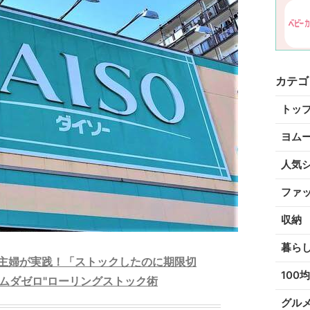
カテゴ
トッ
ヨム
人気
ファ
収納
暮ら
約主婦が実践！「ストックしたのに期限切
100均
ムダゼロ"ローリングストック術
グル