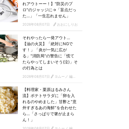
れアウトーー！】"防災のプ
ロ"のジャッジに→「盲点だっ
た…」「一生忘れません」
2026年08月07日
おおにしりお
それやったら一発アウト…
【油の火災】「絶対にNGで
す！」「炎が一気に広が
る」"消防局"の警告に「慌て
たらやってしまいそう(泣)」そ
の行為とは
2026年08月07日
ヨムーノ 編集部
【料理家・栗原はるみさん
流】ポテトサラダに「卵を入
れるのやめました」甘酢と"意
外すぎるあの海鮮"を合わせた
ら…「さっぱりで箸が止まら
ん！」
2026年08月07日
ヨムーノ 編集部