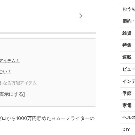
おう
節約
雑貨
特集
連載
アイテム！
ビュ
ごい！
イン
もなる万能アイテム
季節
全表示にする]
家電
ヘル
ロから1000万円貯めたヨムーノライターの
DIY