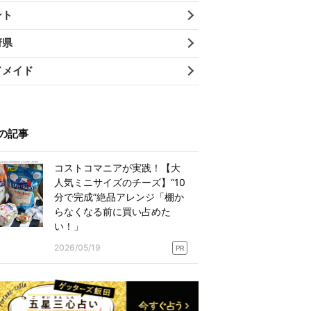
ント
府県
ドメイド
の記事
コストコマニアが実践！【大
人気ミニサイズのチーズ】“10
分で完成”絶品アレンジ「棚か
らなくなる前に買い占めた
い！」
2026/05/19
PR