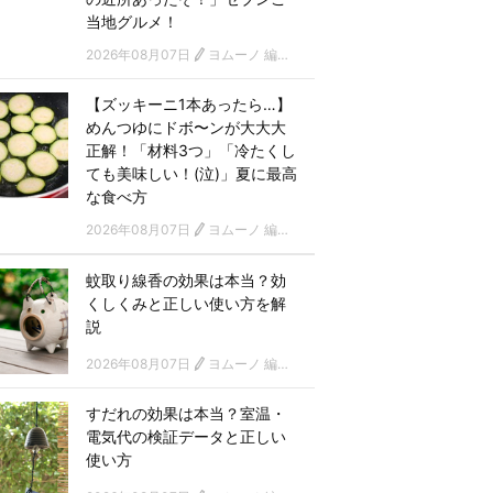
当地グルメ！
2026年08月07日
ヨムーノ 編集部
【ズッキーニ1本あったら…】
めんつゆにドボ〜ンが大大大
正解！「材料3つ」「冷たくし
ても美味しい！(泣)」夏に最高
な食べ方
2026年08月07日
ヨムーノ 編集部
蚊取り線香の効果は本当？効
くしくみと正しい使い方を解
説
2026年08月07日
ヨムーノ 編集部
すだれの効果は本当？室温・
電気代の検証データと正しい
使い方