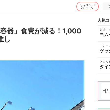
ヨムーノ
モール
人気コ
器」食費が減る！1,000
厳選！
ヨム
推し
ヨムー
ゲッ
どんな
タイ