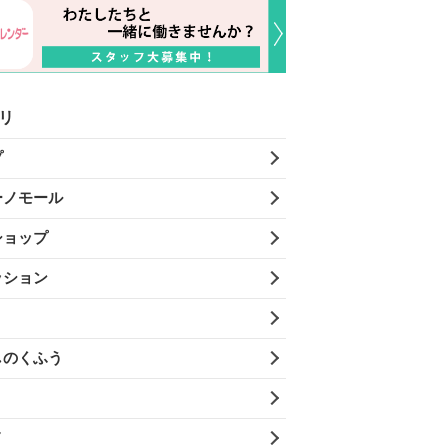
リ
プ
ーノモール
ショップ
ッション
しのくふう
メ