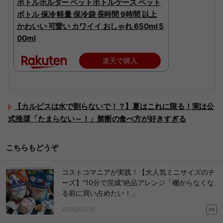
ボトルホルダー ペットボトルケース ペット
ボトル 保冷 軽量 保冷袋 長時間 9時間 以上
かわいい 可愛い カワイイ おしゃれ 650ml 5
00ml
楽天で購入
【カルピスは水で割らないで！？】夏はこれに限る！実は公
式推奨「たまらない～！」禁断の食べ方が好きすぎる
こちらもどうぞ
コストコマニアが実践！【大人気ミニサイズのチ
ーズ】“10分で完成”絶品アレンジ「棚からなくな
る前に買い占めたい！」
2026/05/19
PR