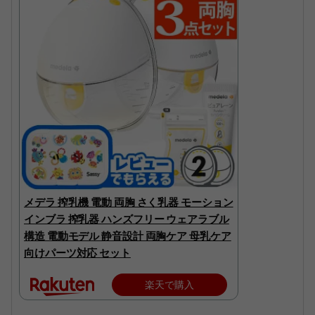
メデラ 搾乳機 電動 両胸 さく乳器 モーション
インブラ 搾乳器 ハンズフリー ウェアラブル
構造 電動モデル 静音設計 両胸ケア 母乳ケア
向けパーツ対応 セット
楽天で購入