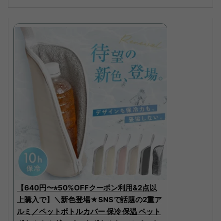
【640円〜⭐︎50%OFFクーポン利用&2点以
上購入で】＼新色登場★SNSで話題の2重ア
ルミ／ペットボトルカバー 保冷 保温 ペット