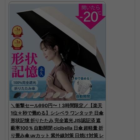
＼衝撃セール990円〜！3時間限定／【楽天
1位☆秒で畳める】シシベラ ワンタッチ 日傘
形状記憶 折りたたみ 完全遮光 JIS認証済 遮
蔽率100％ 自動開閉 cicibella 日傘 超軽量 折
り畳み傘 uvカット 紫外線対策 日焼け対策 レ