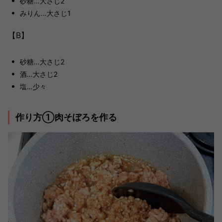
砂糖…大さじ2
みりん…大さじ1
【B】
砂糖…大さじ2
酒…大さじ2
塩…少々
作り方①肉そぼろを作る