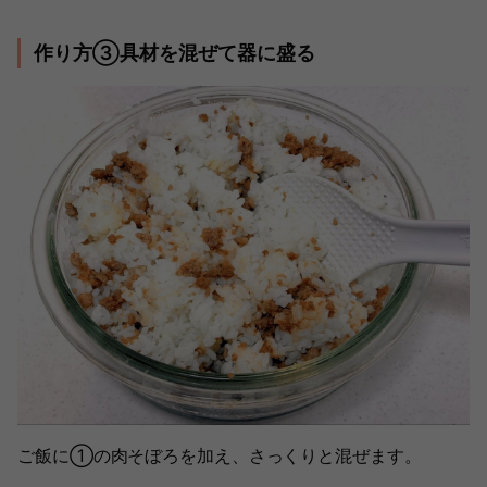
作り方③具材を混ぜて器に盛る
ご飯に①の肉そぼろを加え、さっくりと混ぜます。