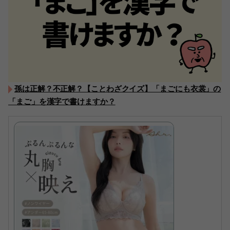
孫は正解？不正解？【ことわざクイズ】「まごにも衣裳」の
「まご」を漢字で書けますか？