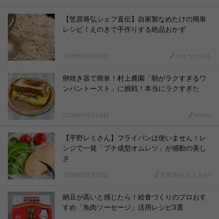
【笠原将弘シェフ直伝】自家製なめたけの簡単
レシピ！えのきで手作りする絶品おかず
2026年08月08日
やまだかほる
卵焼き器で簡単！村上農園「朝がラクすぎるワ
ンパントースト」に挑戦！本当にラクすぎた
2026年08月08日
momo
【平野レミさん】フライパンは使いません！レ
ンジで一発「プチ成型オムレツ」が感動の美し
さ
2026年08月08日
菅智香(かんともか)
納豆が高いと感じたら！給食づくりのプロおす
すめ「魚肉ソーセージ」活用レシピ3選