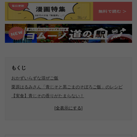
もくじ
おかずいらずな混ぜご飯
栗原はるみさん「青じそと黒ごまのそぼろご飯」のレシピ
【実食】青じその香りがたまらない！
[全表示にする]