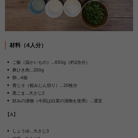
材料（4人分）
ご飯（温かいもの）…650g（約2合分）
豚ひき肉…200g
卵…4個
青じそ（粗みじん切り）…20枚分
黒ごま…大さじ2
好みの漬物（今回は白菜の漬物を使用）…適宜
【A】
しょうゆ…大さじ3