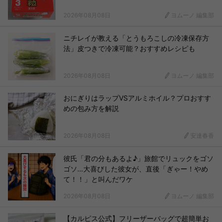
2026年08月08日
ヨムーノ 編集部
ニチレイが教える「とうもろこしの冷凍保存方
法」皮つきで冷凍可能？おすすめレシピも
2026年08月08日
ヨムーノ 編集部
おにぎりはラップVSアルミホイル？プロおすす
めの包み方を解説
2026年08月08日
安達春香
彼氏「君の分もあるよ♪」旅館でリュックをゴソ
ゴソ…大喜びした彼女が、直後「ぎゃー！やめ
て！！」と叫んだワケ
2026年08月08日
ヨムーノ 編集部
【カルピス公式】フリーザーバッグで超簡単お