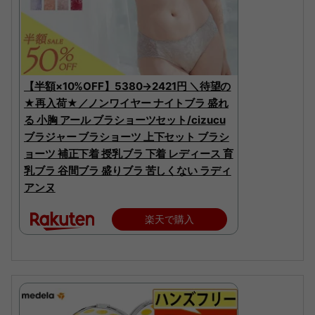
【半額×10%OFF】5380→2421円 ＼待望の
★再入荷★／ノンワイヤー ナイトブラ 盛れ
る 小胸 アール ブラショーツセット/cizucu
ブラジャー ブラショーツ 上下セット ブラシ
ョーツ 補正下着 授乳ブラ 下着 レディース 育
乳ブラ 谷間ブラ 盛りブラ 苦しくない ラディ
アンヌ
楽天で購入