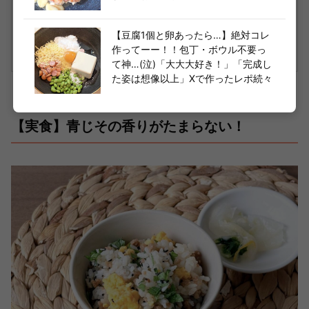
楽天で購入
【豆腐1個と卵あったら…】絶対コレ
作ってーー！！包丁・ボウル不要っ
て神…(泣)「大大大好き！」「完成し
た姿は想像以上」Xで作ったレポ続々
【実食】青じその香りがたまらない！