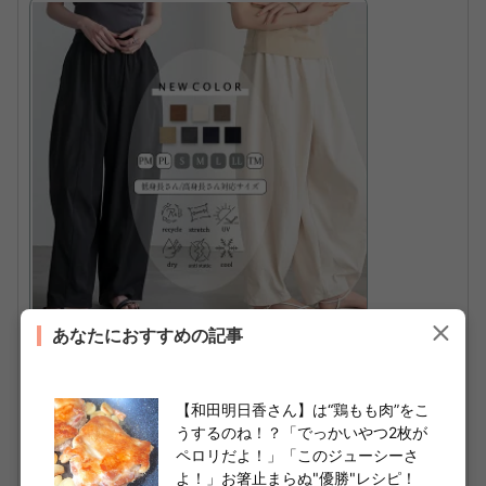
あなたにおすすめの記事
【20％OFFクーポン 13日9:59迄】速乾 UV
カット イージー コクーンパンツ レディース
ボトム パンツ カーブパンツ チノパンツ バレ
【和田明日香さん】は“鶏もも肉”をこ
ルレッグ リサイクルポリエステル サスティ
うするのね！？「でっかいやつ2枚が
ペロリだよ！」「このジューシーさ
ナブル エコ 春 夏 秋 冬 低身長 高身長 プチ ト
よ！」お箸止まらぬ"優勝"レシピ！
ール 洗濯可 for/c フォーシー 楽天room