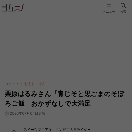
メニュー
検索
ヨムーノ
おうちごはん
栗原はるみさん「青じそと黒ごまのそぼ
ろご飯」おかずなしで大満足
2026年07月04日更新
スイーツマニアな元コンビニ店員ライター