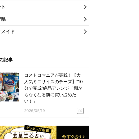
ント
府県
ドメイド
の記事
コストコマニアが実践！【大
人気ミニサイズのチーズ】“10
分で完成”絶品アレンジ「棚か
らなくなる前に買い占めた
い！」
2026/05/19
PR