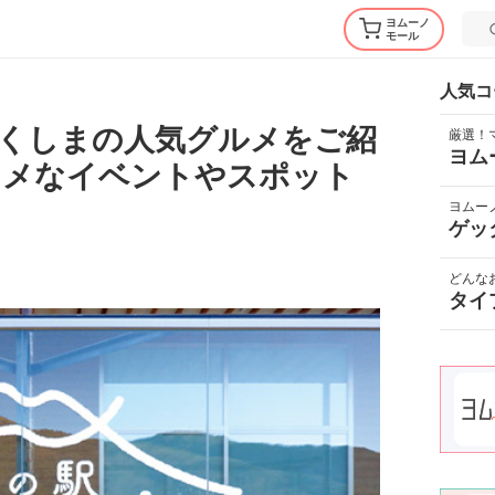
ヨムーノ
モール
人気コ
くしまの人気グルメをご紹
厳選！
ヨム
スメなイベントやスポット
ヨムー
ゲッ
どんな
タイ