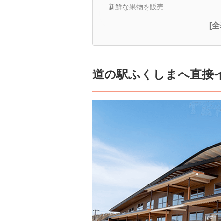
新鮮な果物を販売
[
道の駅ふくしまへ直接