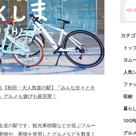
カテゴ
トッ
ヨム
人気
ファ
る【秋田・大人気道の駅】「みんな次々と大
」グルメも遊びも超充実！
収納
暮ら
100均
る道の駅です。観光果樹園などが並ぶフルー
グル
果物や、果物を使用したグルメなどを数多く