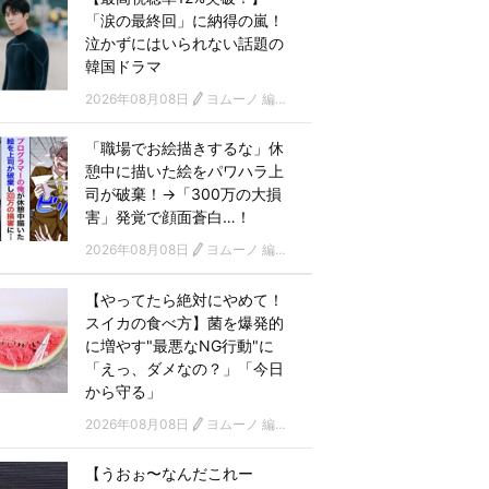
「涙の最終回」に納得の嵐！
泣かずにはいられない話題の
韓国ドラマ
2026年08月08日
ヨムーノ 編集部 韓国ドラマチーム
「職場でお絵描きするな」休
憩中に描いた絵をパワハラ上
司が破棄！→「300万の大損
害」発覚で顔面蒼白…！
2026年08月08日
ヨムーノ 編集部
【やってたら絶対にやめて！
スイカの食べ方】菌を爆発的
に増やす"最悪なNG行動"に
「えっ、ダメなの？」「今日
から守る」
2026年08月08日
ヨムーノ 編集部
【うおぉ〜なんだこれー