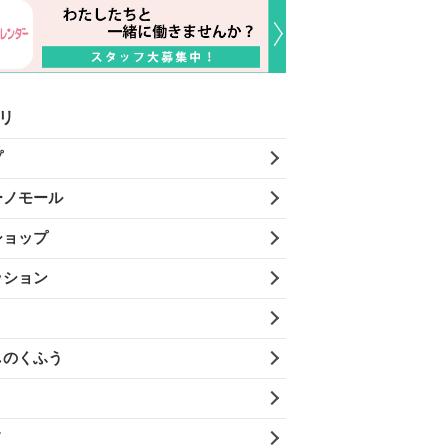
リ
プ
ーノモール
ショップ
ッション
しのくふう
メ