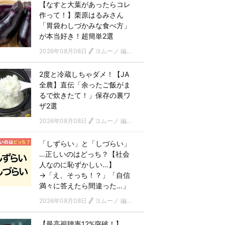
【なすと大葉があったらコレ
作って！】栗原はるみさん
「胃袋わしづかみな食べ方」
が本当好き！超簡単2選
2026年08月08日
ヨムーノ 編集部
2度と冷蔵しちゃダメ！【JA
全農】直伝「余ったご飯がま
るで炊きたて！」保存の裏ワ
ザ2選
2026年08月08日
ヨムーノ 編集部
「しずらい」と「しづらい」
…正しいのはどっち？【社会
人なのに恥ずかしい…】
→「え、そっち！？」「自信
満々に答えたら間違った…」
2026年08月08日
ヨムーノ 編集部
【最高視聴率12%突破！】