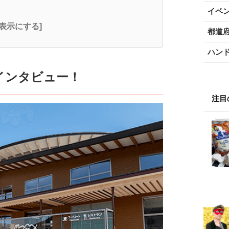
イベ
全表示にする]
都道
ハン
インタビュー！
注目