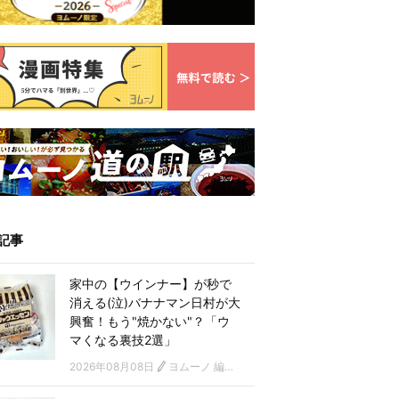
記事
家中の【ウインナー】が秒で
消える(泣)バナナマン日村が大
興奮！もう"焼かない"？「ウ
マくなる裏技2選」
2026年08月08日
ヨムーノ 編集部