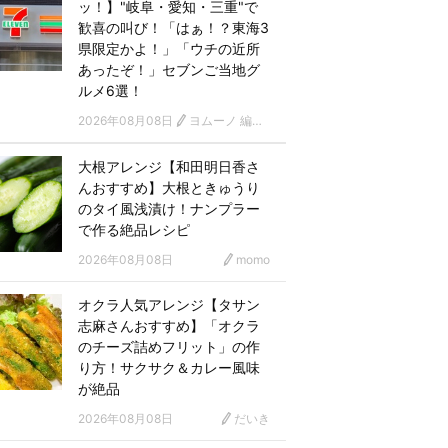
ッ！】"岐阜・愛知・三重"で
歓喜の叫び！「はぁ！？東海3
県限定かよ！」「ウチの近所
あったぞ！」セブンご当地グ
ルメ6選！
2026年08月08日
ヨムーノ 編集部
大根アレンジ【和田明日香さ
んおすすめ】大根ときゅうり
のタイ風浅漬け！ナンプラー
で作る絶品レシピ
2026年08月08日
momo
オクラ人気アレンジ【タサン
志麻さんおすすめ】「オクラ
のチーズ詰めフリット」の作
り方！サクサク＆カレー風味
が絶品
2026年08月08日
だいき