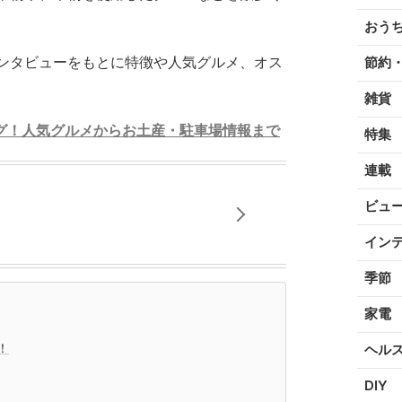
おう
ンタビューをもとに特徴や人気グルメ、オス
節約
雑貨
グ！人気グルメからお土産・駐車場情報まで
特集
連載
ビュ
イン
季節
家電
！
ヘル
DIY