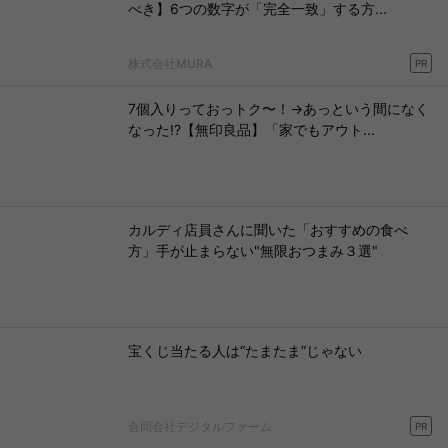
べき】6つの数字が「完全一致」する方...
株式会社MURA
PR
7個入りっておっトク〜！→あっという間になく
なった!?【無印良品】「家でもアウト...
カルディ店員さんに聞いた「おすすめの食べ
方」手が止まらない"無限おつまみ３選"
宝くじ当たる人は“たまたま”じゃない
合同会社デジタルファーム
PR