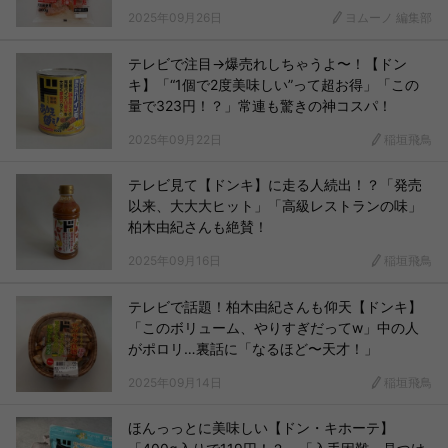
2025年09月26日
ヨムーノ 編集部
テレビで注目→爆売れしちゃうよ〜！【ドン
キ】「“1個で2度美味しい”って超お得」「この
量で323円！？」常連も驚きの神コスパ！
2025年09月22日
稲垣飛鳥
テレビ見て【ドンキ】に走る人続出！？「発売
以来、大大大ヒット」「高級レストランの味」
柏木由紀さんも絶賛！
2025年09月16日
稲垣飛鳥
テレビで話題！柏木由紀さんも仰天【ドンキ】
「このボリューム、やりすぎだってw」中の人
がポロリ…裏話に「なるほど〜天才！」
2025年09月14日
稲垣飛鳥
ほんっっとに美味しい【ドン・キホーテ】