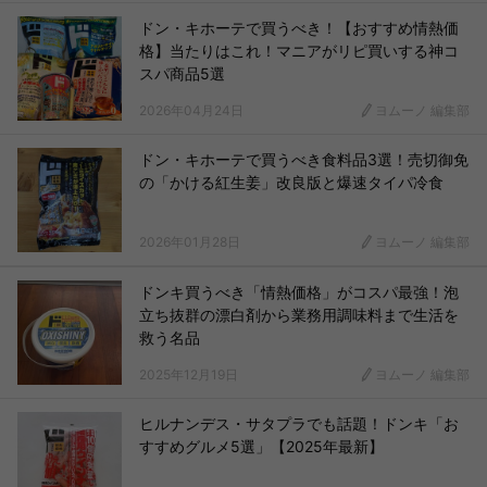
ドン・キホーテで買うべき！【おすすめ情熱価
格】当たりはこれ！マニアがリピ買いする神コ
スパ商品5選
2026年04月24日
ヨムーノ 編集部
ドン・キホーテで買うべき食料品3選！売切御免
の「かける紅生姜」改良版と爆速タイパ冷食
2026年01月28日
ヨムーノ 編集部
ドンキ買うべき「情熱価格」がコスパ最強！泡
立ち抜群の漂白剤から業務用調味料まで生活を
救う名品
2025年12月19日
ヨムーノ 編集部
ヒルナンデス・サタプラでも話題！ドンキ「お
すすめグルメ5選」【2025年最新】