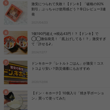
激安につられて失敗！【ドンキ】「破格の92%
割引」ぶっちゃけ使用感どう？辛口レビュー3連
発
2021/04/23
1個190円超え→税込43円！？【ドンキ】で
◯◯激似発見！「底上げしてる！？」激安すぎ
て「許せる♪」
2024/12/17
ドンキホーテ「レトルトごはん」が激安！コス
トコより安い？防災備蓄にもおすすめ
2020/12/06
【ドン・キホーテ】10個入り「焼き芋ポーショ
ン」買って使ってみた