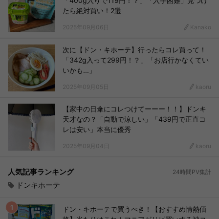
「400g入りで119円！？」「入手困難」見つけ
たら絶対買い！2選
2025年09月06日
Kanako
次に【ドン・キホーテ】行ったらコレ買って！
「342g入って299円！？」「お店行かなくてい
いかも...」
2025年09月05日
kaoru
【家中の日傘にコレつけてーーー！！】ドンキ
天才なの？「自動で涼しい」「439円で正直コ
レは安い」本当に優秀
2025年09月04日
kaoru
人気記事ランキング
24時間PV集計
ドンキホーテ
ドン・キホーテで買うべき！【おすすめ情熱価