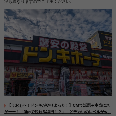
況も異なりますのでご了承ください。
【うおぉ〜！ドンキがやりよった！】CMで話題→本当にス
ゲーー！「3kgで税込540円！？」「どデカいのレベルがw」