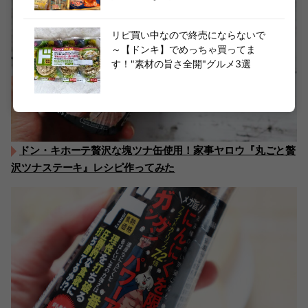
リピ買い中なので終売にならないで
～【ドンキ】でめっちゃ買ってま
す！"素材の旨さ全開"グルメ3選
ドン・キホーテ贅沢な塊ツナ缶使用！家事ヤロウ『丸ごと贅
沢ツナステーキ』レシピ作ってみた