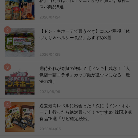
格】当たりはこれ！マニアがリピ買いする神コ
スパ商品5選
2026/04/24
【ドン・キホーテで買うべき】コスパ重視「体
づくり＆ヘルシー食品」おすすめ3選
2026/04/29
期待外れが奇跡の逆転？【ドンキ】残念！「人
気店一蘭コラボ」カップ麺が激ウマになる「魔
法の粉」
2021/08/09
過去最高レベルに出会った！次に【ドン・キホ
ーテ】行ったら絶対買って！おすすめ"韓国冷凍
食品"5選「リピ確定続出」
2023/04/05