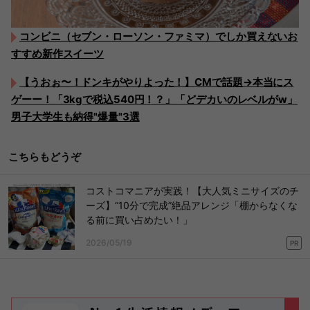
コンビニ（セブン・ローソン・ファミマ）でしか買えないお
すすめ新作スイーツ
【うおぉ〜！ドンキがやりよった！】CMで話題→本当にス
ゲーー！「3kgで税込540円！？」「どデカいのレベルがw」
男子大学生も納得"爆量"3選
こちらもどうぞ
コストコマニアが実践！【大人気ミニサイズのチ
ーズ】“10分で完成”絶品アレンジ「棚からなくな
る前に買い占めたい！」
2026/05/19
PR