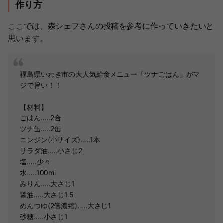
作り方
ここでは、森シェフさんの投稿を参考に作っていきたいと
思います。
福島県いわき市の大人気給食メニュー「ツナごはん」がマ
ジで旨い！！
【材料】
ごはん…..2合
ツナ缶…..2缶
ニンジン(小サイズ)…..1本
サラダ油…..小さじ2
塩…..少々
水…..100ml
みりん…..大さじ1
醤油…..大さじ1.5
めんつゆ(2倍濃縮)…..大さじ1
砂糖…..小さじ1