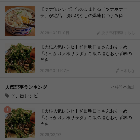
【ツナ缶レシピ】缶のまま作る「ツナボナー
ラ」が絶品！洗い物なしの爆速おつまみ術
2026年02月10日
脱サラ料理家ふらお
【大根人気レシピ】和田明日香さんおすすめ
「ぶっかけ大根サラダ」ご飯の進むおかず級の
旨さ
2026年02月07日
三木ちな
人気記事ランキング
24時間PV集計
ツナ缶レシピ
【大根人気レシピ】和田明日香さんおすすめ
「ぶっかけ大根サラダ」ご飯の進むおかず級の
旨さ
2026/02/07