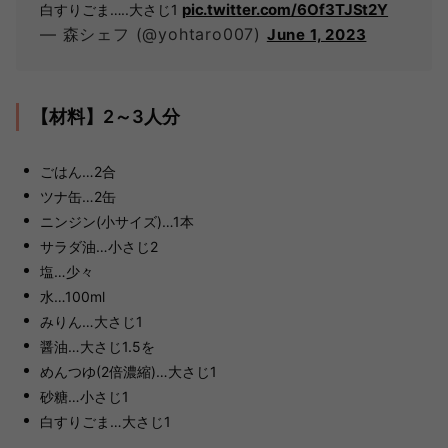
pic.twitter.com/6Of3TJSt2Y
白すりごま…..大さじ1
— 森シェフ (@yohtaro007)
June 1, 2023
【材料】2～3人分
ごはん…2合
ツナ缶…2缶
ニンジン(小サイズ)…1本
サラダ油…小さじ2
塩…少々
水…100ml
みりん…大さじ1
醤油…大さじ1.5を
めんつゆ(2倍濃縮)…大さじ1
砂糖…小さじ1
白すりごま…大さじ1