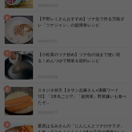
2026/02/03
【平野レミさんおすすめ】ツナ缶で作る万能ダ
レ「ツナジャン」の超簡単レシピ
2026/07/11
【小松菜のツナ炒め】ツナ缶の油まで使い切
る！めんつゆで簡単＆節約レシピ
2026/02/28
スタジオ仰天【タサン志麻さん×沸騰ワード
10】「2本丸ごと!?」「超簡単」野菜嫌いも食べ
たぞ…
2024/04/17
栗原はるみさんの「にんじんとツナのサラダ」
を作ってみた！にんじん1本が主役の簡単おいし