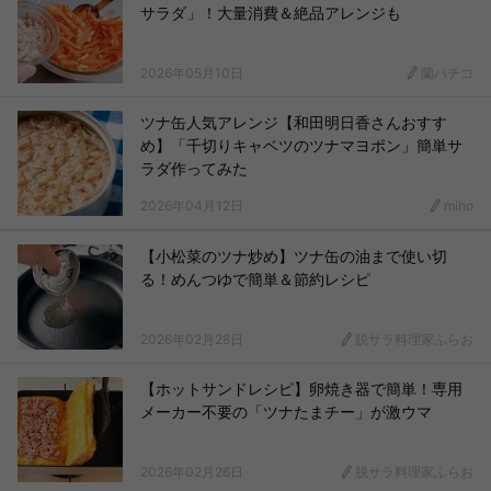
サラダ」！大量消費＆絶品アレンジも
2026年05月10日
蘭ハチコ
ツナ缶人気アレンジ【和田明日香さんおすす
め】「千切りキャベツのツナマヨポン」簡単サ
ラダ作ってみた
2026年04月12日
miho
【小松菜のツナ炒め】ツナ缶の油まで使い切
る！めんつゆで簡単＆節約レシピ
2026年02月28日
脱サラ料理家ふらお
【ホットサンドレシピ】卵焼き器で簡単！専用
メーカー不要の「ツナたまチー」が激ウマ
2026年02月26日
脱サラ料理家ふらお