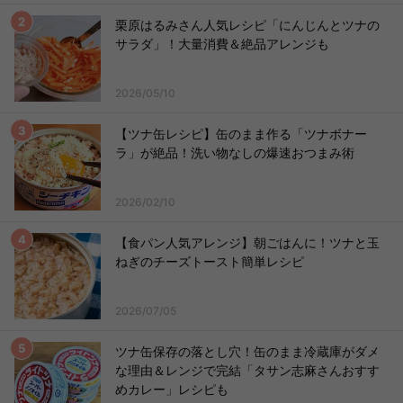
栗原はるみさん人気レシピ「にんじんとツナの
サラダ」！大量消費＆絶品アレンジも
2026/05/10
【ツナ缶レシピ】缶のまま作る「ツナボナー
ラ」が絶品！洗い物なしの爆速おつまみ術
2026/02/10
【食パン人気アレンジ】朝ごはんに！ツナと玉
ねぎのチーズトースト簡単レシピ
2026/07/05
ツナ缶保存の落とし穴！缶のまま冷蔵庫がダメ
な理由＆レンジで完結「タサン志麻さんおすす
めカレー」レシピも