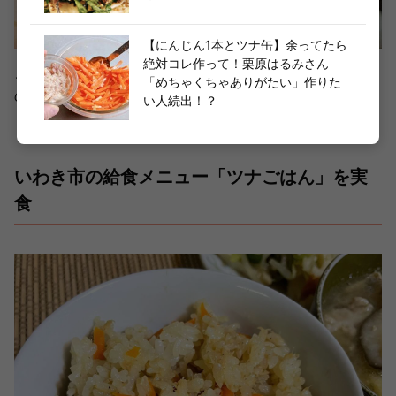
【にんじん1本とツナ缶】余ってたら
絶対コレ作って！栗原はるみさん
ご飯の白い部分が残らないようにしっかりと混ぜ合わせる
「めちゃくちゃありがたい」作りた
のが◎。
い人続出！？
いわき市の給食メニュー「ツナごはん」を実
食