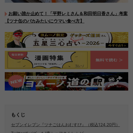
お願い誰か止めて！「平野レミさん＆和田明日香さん」考案
【ツナ缶のバカみたいにウマい食べ方】
もくじ
セブンイレブン『ツナごはんおむすび』（税込124.20円）