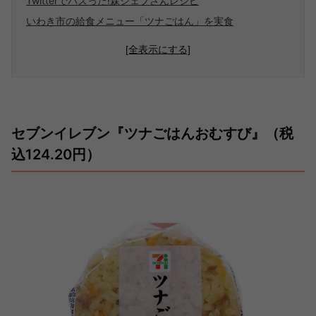
Twitterでバズった!森シェフさんレシピ
いわき市の給食メニュー「ツナごはん」を実食
[全表示にする]
セブンイレブン『ツナごはんおむすび』（税
込124.20円）