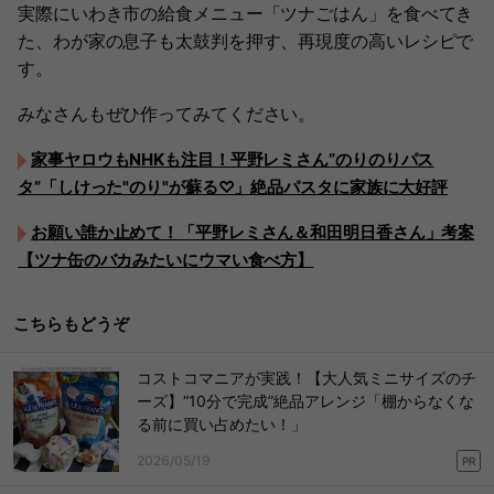
実際にいわき市の給食メニュー「ツナごはん」を食べてき
た、わが家の息子も太鼓判を押す、再現度の高いレシピで
す。
みなさんもぜひ作ってみてください。
家事ヤロウもNHKも注目！平野レミさん”のりのりパス
タ”「しけった"のり"が蘇る♡」絶品パスタに家族に大好評
お願い誰か止めて！「平野レミさん＆和田明日香さん」考案
【ツナ缶のバカみたいにウマい食べ方】
こちらもどうぞ
コストコマニアが実践！【大人気ミニサイズのチ
ーズ】“10分で完成”絶品アレンジ「棚からなくな
る前に買い占めたい！」
2026/05/19
PR