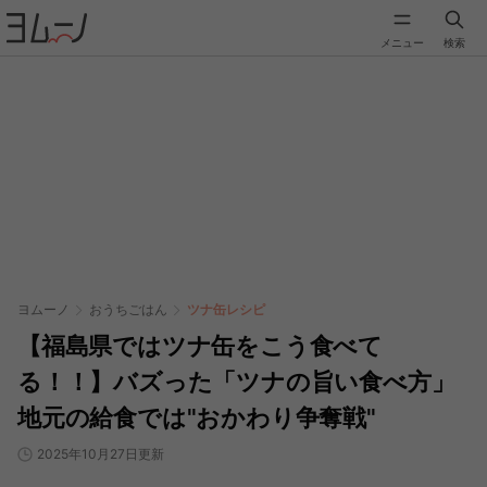
メニュー
検索
ヨムーノ
おうちごはん
ツナ缶レシピ
【福島県ではツナ缶をこう食べて
る！！】バズった「ツナの旨い食べ方」
地元の給食では"おかわり争奪戦"
2025年10月27日更新