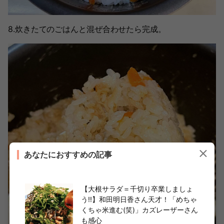
8.炊きたてのごはんと混ぜ合わせたら完成。
あなたにおすすめの記事
【大根サラダ＝千切り卒業しましょ
う!!】和田明日香さん天才！「めちゃ
くちゃ米進む(笑)」カズレーザーさん
も感心