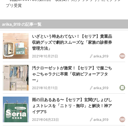
プリ受賞
arika_919 の記事一覧
いざという時あわてない！【セリア】貴重品
収納グッズで劇的スムーズな「家族の診察券
管理方法」
2021年10月21日
arika_919
汚クローゼットが激変！【セリア】で服ごち
ゃごちゃラクに卒業「収納ビフォーアフタ
ー」
2021年10月11日
arika_919
雨の日あるある〜【セリア】玄関びしょびし
ょストレスを「ニトリ・無印」と解決！神ア
イデア5
2021年06月23日
arika_919