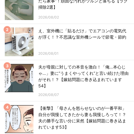
たら家事”！頑固な汚れがツルンと落ちる【ラク
掃除2選】
2026/08/02
え、室外機に「貼るだけ」でエアコンの電気代
が浮く！？不思議な室外機シールで節電・節約
2026/08/01
夫が母親に対しての本音を激白！「俺…本心じ
ゃ…」妻に“うまくやってくれ”と言い続けた理由
がそれ！？【嫁姑問題に巻き込まれています
54】
2026/08/07
【衝撃】「母さんを怒らせないのが一番平和」
自分が我慢してきたから妻も我慢しろって！？
夫の勝手な言い分に呆然【嫁姑問題に巻き込ま
れています53】