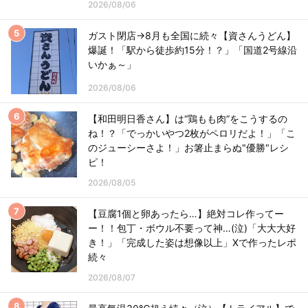
2026/08/06
ガスト閉店→8月も全国に続々【資さんうどん】
爆誕！「駅から徒歩約15分！？」「国道2号線沿
いかぁ～」
2026/08/06
【和田明日香さん】は“鶏もも肉”をこうするの
ね！？「でっかいやつ2枚がペロリだよ！」「こ
のジューシーさよ！」お箸止まらぬ"優勝"レシ
ピ！
2026/08/05
【豆腐1個と卵あったら…】絶対コレ作ってー
ー！！包丁・ボウル不要って神…(泣)「大大大好
き！」「完成した姿は想像以上」Xで作ったレポ
続々
2026/08/07