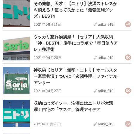
その発想、天才！【ニトリ】洗濯ストレスが
即消える！使って良かった「最強便利グッ
ズ」BEST4
2021年06月21日
arika_919
ウッカリ忘れ物撲滅！【セリア】人気収納
「神！BEST4」勝手にコラボで「毎日使うア
レ」整理術
2021年04月28日
arika_919
神収納【セリア・無印・ニトリ】オールスタ
ー豪華共演！ついに「玄関整理」ファイナル
アンサー
2021年04月27日
arika_919
収納にはダイソー、洗濯にはニトリが大活
躍！自宅の「マスク」管理アイデア
2021年01月28日
arika_919