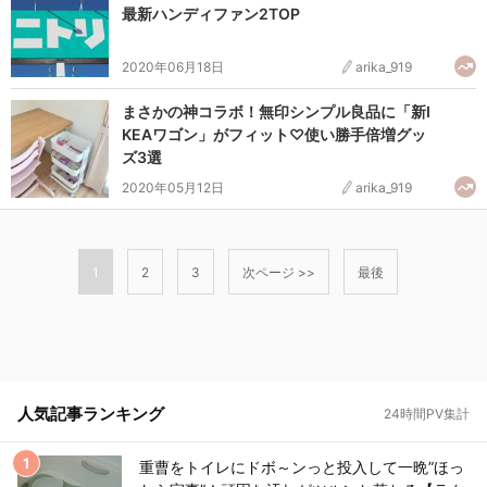
最新ハンディファン2TOP
2020年06月18日
arika_919
まさかの神コラボ！無印シンプル良品に「新I
KEAワゴン」がフィット♡使い勝手倍増グッ
ズ3選
2020年05月12日
arika_919
1
2
3
次ページ >>
最後
人気記事ランキング
24時間PV集計
重曹をトイレにドボ～ンっと投入して一晩”ほっ