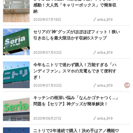
感動！大人気「キャリーボックス」で簡単収
納
2020年07月16日
arika_919
セリアの”神”グッズがほぼほぼフィット！狭い
引き出しを最大限活かす収納5ステップ
2020年07月02日
arika_919
今年もニトリで迷わず購入！万能すぎる「ハ
ンディファン」スマホの充電もできて便利す
ぎ！
2020年07月02日
arika_919
キッチンの根深い悩み「なんかゴチャつく…」
問題を【セリア】神グッズが簡単解決！
2020年06月27日
arika_919
ニトリで2年連続で購入！決め手はアノ機能♡