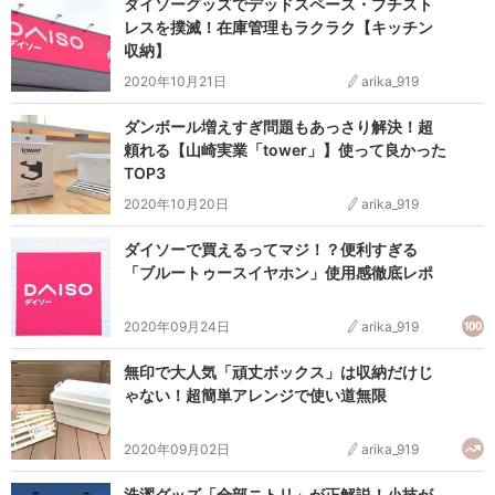
ダイソーグッズでデッドスペース・プチスト
レスを撲滅！在庫管理もラクラク【キッチン
収納】
2020年10月21日
arika_919
ダンボール増えすぎ問題もあっさり解決！超
頼れる【山崎実業「tower」】使って良かった
TOP3
2020年10月20日
arika_919
ダイソーで買えるってマジ！？便利すぎる
「ブルートゥースイヤホン」使用感徹底レポ
2020年09月24日
arika_919
無印で大人気「頑丈ボックス」は収納だけじ
ゃない！超簡単アレンジで使い道無限
2020年09月02日
arika_919
洗濯グッズ「全部ニトリ」が正解説！小技が