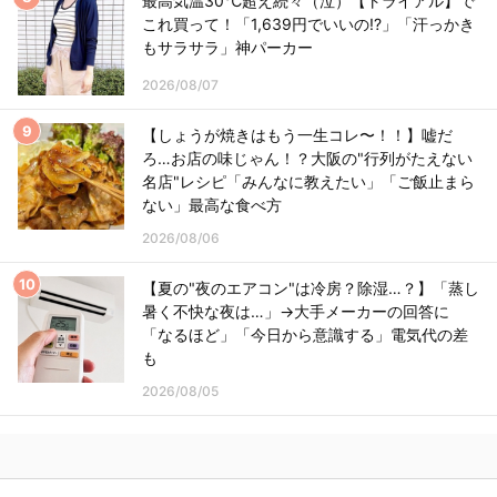
最高気温30℃超え続々（泣）【トライアル】で
これ買って！「1,639円でいいの!?」「汗っかき
もサラサラ」神パーカー
2026/08/07
【しょうが焼きはもう一生コレ〜！！】嘘だ
ろ…お店の味じゃん！？大阪の"行列がたえない
名店"レシピ「みんなに教えたい」「ご飯止まら
ない」最高な食べ方
2026/08/06
【夏の"夜のエアコン"は冷房？除湿…？】「蒸し
暑く不快な夜は…」→大手メーカーの回答に
「なるほど」「今日から意識する」電気代の差
も
2026/08/05