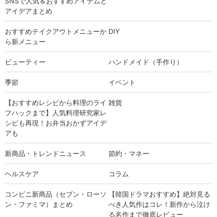
SNSで人気＆おすすめアイテムと
アイデアまとめ
おすすめテイクアウトメニューか
DIY
ら新メニュー
ビューティー
ハンドメイド（手作り）
季節
イベント
【おすすめレシピから料理のライ
雑貨
フハックまで】人気料理研究家レ
シピも再現！お弁当おかずアイデ
アも
新商品・トレンドニュース
節約・マネー
ヘルスケア
コラム
コンビニ新商品（セブン・ローソ
【韓国ドラマおすすめ】絶対見る
ン・ファミマ）まとめ
べき人気作はコレ！新作から泣け
る名作まで徹底レビュー