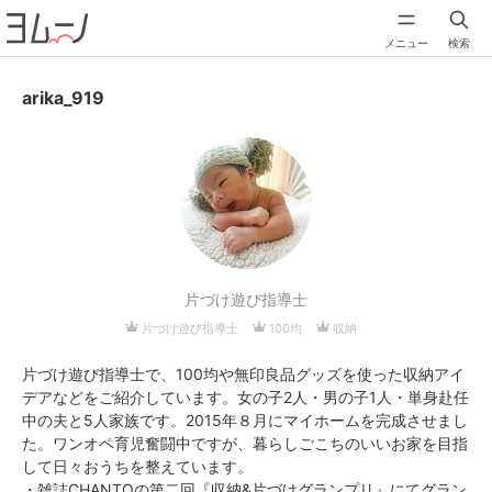
メニュー
検索
arika_919
片づけ遊び指導士
片づけ遊び指導士
100均
収納
片づけ遊び指導士で、100均や無印良品グッズを使った収納アイ
デアなどをご紹介しています。女の子2人・男の子1人・単身赴任
中の夫と5人家族です。2015年８月にマイホームを完成させまし
た。ワンオペ育児奮闘中ですが、暮らしごこちのいいお家を目指
して日々おうちを整えています。
・雑誌CHANTOの第二回『収納&片づけグランプリ』にてグラン