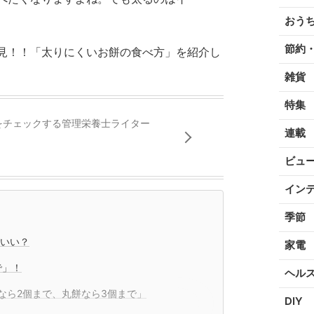
おう
節約
見！！「太りにくいお餅の食べ方」を紹介し
雑貨
特集
をチェックする管理栄養士ライター
連載
ビュ
イン
季節
がいい？
家電
で」！
ヘル
なら2個まで、丸餅なら3個まで」
DIY