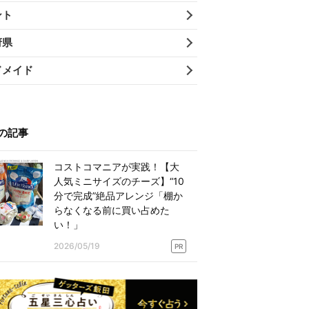
ント
府県
ドメイド
の記事
コストコマニアが実践！【大
人気ミニサイズのチーズ】“10
分で完成”絶品アレンジ「棚か
らなくなる前に買い占めた
い！」
2026/05/19
PR