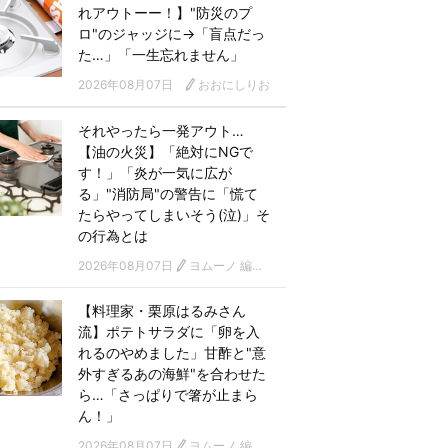
れアウトーー！】"防災のプ
ロ"のジャッジに→「盲点だっ
た…」「一生忘れません」
2026年08月07日
おおにしりお
それやったら一発アウト…
【油の火災】「絶対にNGで
す！」「炎が一気に広が
る」"消防局"の警告に「慌て
たらやってしまいそう(泣)」そ
の行為とは
2026年08月07日
ヨムーノ 編集部
【料理家・栗原はるみさん
流】ポテトサラダに「卵を入
れるのやめました」甘酢と"意
外すぎるあの海鮮"を合わせた
ら…「さっぱりで箸が止まら
ん！」
2026年08月07日
ヨムーノ 編集部