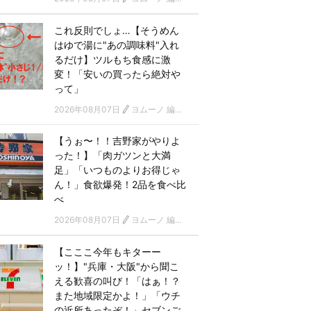
これ反則でしょ…【そうめん
はゆで湯に"あの調味料"入れ
るだけ】ツルもち食感に激
変！「安いの買ったら絶対や
って」
2026年08月07日
ヨムーノ 編集部
【うぉ〜！！吉野家がやりよ
った！】「肉ガツンと大満
足」「いつものよりお得じゃ
ん！」食欲爆発！2品を食べ比
べ
2026年08月07日
ヨムーノ 編集部
【こここ今年もキターー
ッ！】"兵庫・大阪"から聞こ
える歓喜の叫び！「はぁ！？
また地域限定かよ！」「ウチ
の近所あったぞ！」セブンご