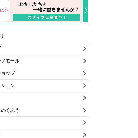
リ
プ
ーノモール
ショップ
ッション
しのくふう
メ