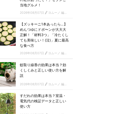
当地グルメ！
2026年08月07日
ヨムーノ 編集部
【ズッキーニ1本あったら…】
めんつゆにドボ〜ンが大大大
正解！「材料3つ」「冷たくし
ても美味しい！(泣)」夏に最高
な食べ方
2026年08月07日
ヨムーノ 編集部
蚊取り線香の効果は本当？効
くしくみと正しい使い方を解
説
2026年08月07日
ヨムーノ 編集部
すだれの効果は本当？室温・
電気代の検証データと正しい
使い方