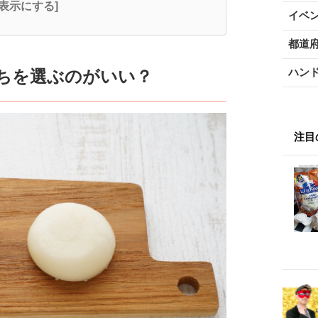
全表示にする]
イベ
都道
ハン
っちを選ぶのがいい？
注目