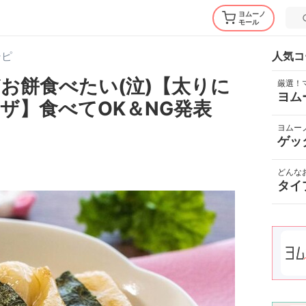
ヨムーノ
モール
シピ
人気コ
お餅食べたい(泣)【太りに
厳選！
ヨム
ザ】食べてOK＆NG発表
ヨムー
ゲッ
どんな
タイ