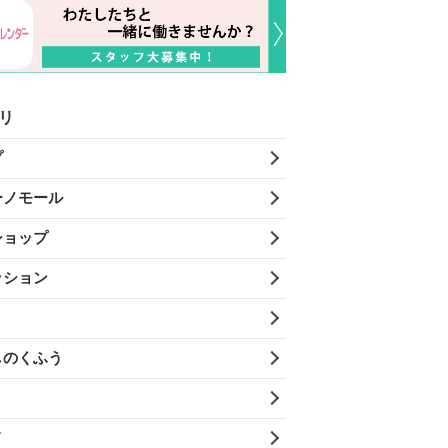
リ
プ
ーノモール
ショップ
ッション
しのくふう
メ