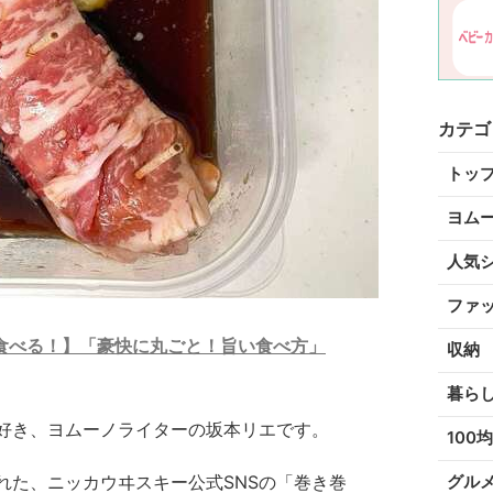
カテゴ
トッ
ヨム
人気
ファ
食べる！】「豪快に丸ごと！旨い食べ方」
収納
暮ら
好き、ヨムーノライターの坂本リエです。
100均
れた、ニッカウヰスキー公式SNSの「巻き巻
グル