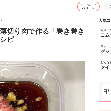
ヨムーノ
モール
シピ
人気コ
薄切り肉で作る「巻き巻き
厳選！
ヨム
シピ
ヨムー
ゲッ
どんな
タイ