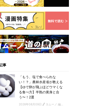
記事
「もう、塩で食べられな
い！？」農林水産省が教える
【ゆで卵が飛ぶほどウマくな
る食べ方】半熟の黄身と合
う〜！2選
2026年08月09日
ヨムーノ 編集部