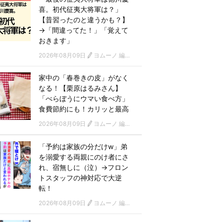
喜。初代征夷大将軍は？」
【昔習ったのと違うかも？】
→「間違ってた！」「覚えて
おきます」
2026年08月09日
ヨムーノ 編集部
家中の「春巻きの皮」がなく
なる！【栗原はるみさん】
「べらぼうにウマい食べ方」
食費節約にも！カリッと最高
2026年08月09日
ヨムーノ 編集部
「予約は家族の分だけw」弟
を溺愛する両親にのけ者にさ
れ、宿無しに（泣）→フロン
トスタッフの神対応で大逆
転！
2026年08月09日
ヨムーノ 編集部