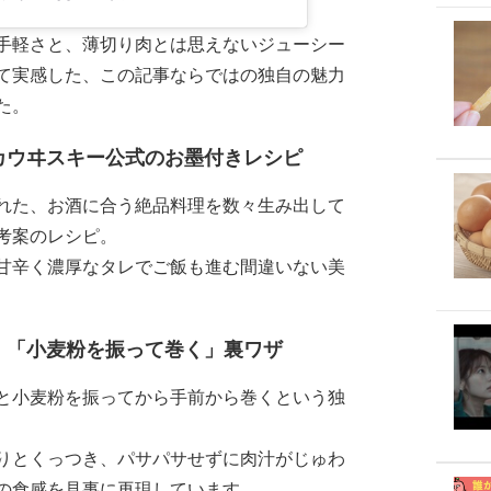
手軽さと、薄切り肉とは思えないジューシー
て実感した、この記事ならではの独自の魅力
た。
カウヰスキー公式のお墨付きレシピ
れた、お酒に合う絶品料理を数々生み出して
考案のレシピ。
甘辛く濃厚なタレでご飯も進む間違いない美
！「小麦粉を振って巻く」裏ワザ
と小麦粉を振ってから手前から巻くという独
りとくっつき、パサパサせずに肉汁がじゅわ
の食感を見事に再現しています。