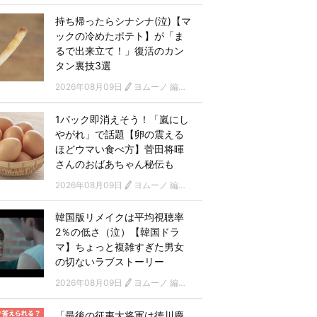
持ち帰ったらシナシナ(泣)【マ
ックの冷めたポテト】が「ま
るで出来立て！」復活のカン
タン裏技3選
2026年08月09日
ヨムーノ 編集部
1パック即消えそう！「嵐にし
やがれ」で話題【卵の震える
ほどウマい食べ方】菅田将暉
さんのおばあちゃん秘伝も
2026年08月09日
ヨムーノ 編集部
韓国版リメイクは平均視聴率
2％の低さ（泣）【韓国ドラ
マ】ちょっと複雑すぎた男女
の切ないラブストーリー
2026年08月09日
ヨムーノ 編集部 韓国ドラマチーム
「最後の征夷大将軍は徳川慶