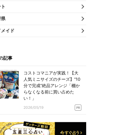
ント
府県
ドメイド
の記事
コストコマニアが実践！【大
人気ミニサイズのチーズ】“10
分で完成”絶品アレンジ「棚か
らなくなる前に買い占めた
い！」
2026/05/19
PR