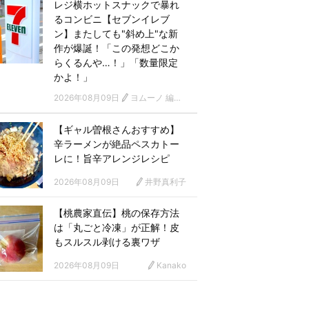
レジ横ホットスナックで暴れ
るコンビニ【セブンイレブ
ン】またしても"斜め上"な新
作が爆誕！「この発想どこか
らくるんや…！」「数量限定
かよ！」
2026年08月09日
ヨムーノ 編集部
【ギャル曽根さんおすすめ】
辛ラーメンが絶品ペスカトー
レに！旨辛アレンジレシピ
2026年08月09日
井野真利子
【桃農家直伝】桃の保存方法
は「丸ごと冷凍」が正解！皮
もスルスル剥ける裏ワザ
2026年08月09日
Kanako