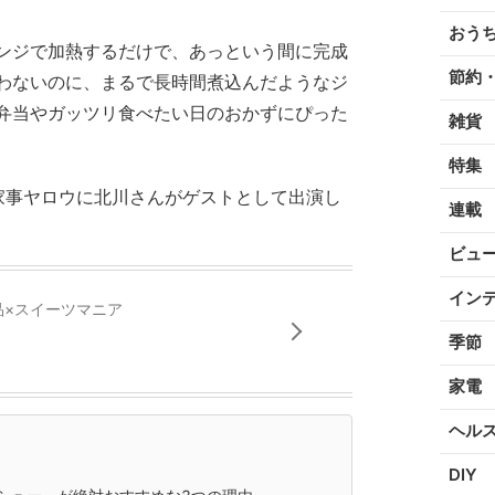
おう
ンジで加熱するだけで、あっという間に完成
節約
わないのに、まるで長時間煮込んだようなジ
弁当やガッツリ食べたい日のおかずにぴった
雑貨
特集
家事ヤロウに北川さんがゲストとして出演し
連載
ビュ
イン
品×スイーツマニア
季節
家電
ヘル
DIY