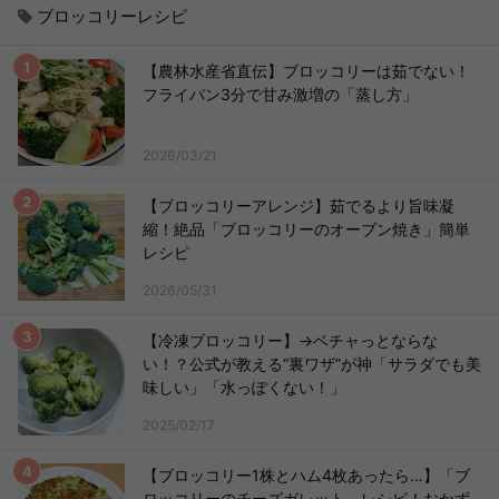
ブロッコリーレシピ
【農林水産省直伝】ブロッコリーは茹でない！
フライパン3分で甘み激増の「蒸し方」
2026/03/21
【ブロッコリーアレンジ】茹でるより旨味凝
縮！絶品「ブロッコリーのオーブン焼き」簡単
レシピ
2026/05/31
【冷凍ブロッコリー】→ベチャっとならな
い！？公式が教える“裏ワザ”が神「サラダでも美
味しい」「水っぽくない！」
2025/02/17
【ブロッコリー1株とハム4枚あったら…】「ブ
ロッコリーのチーズガレット」レシピ！おかず