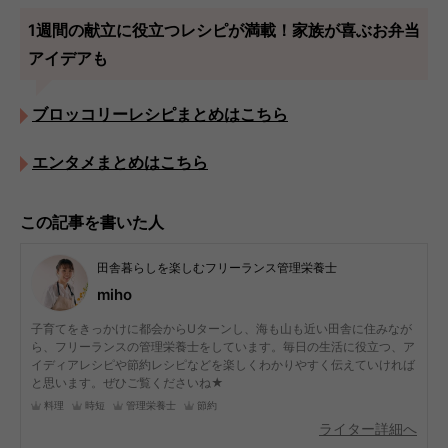
1週間の献立に役立つレシピが満載！家族が喜ぶお弁当
アイデアも
ブロッコリーレシピまとめはこちら
エンタメまとめはこちら
この記事を書いた人
田舎暮らしを楽しむフリーランス管理栄養士
miho
子育てをきっかけに都会からUターンし、海も山も近い田舎に住みなが
ら、フリーランスの管理栄養士をしています。毎日の生活に役立つ、ア
イディアレシピや節約レシピなどを楽しくわかりやすく伝えていければ
と思います。ぜひご覧くださいね★
料理
時短
管理栄養士
節約
ライター詳細へ