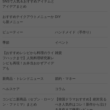
SNSで人気＆おすすめアイテムと
アイデアまとめ
おすすめテイクアウトメニューか
DIY
ら新メニュー
ビューティー
ハンドメイド（手作り）
季節
イベント
【おすすめレシピから料理のライ
雑貨
フハックまで】人気料理研究家レ
シピも再現！お弁当おかずアイデ
アも
新商品・トレンドニュース
節約・マネー
ヘルスケア
コラム
コンビニ新商品（セブン・ローソ
【韓国ドラマおすすめ】絶対見る
ン・ファミマ）まとめ
べき人気作はコレ！新作から泣け
る名作まで徹底レビュー