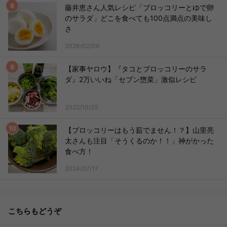
藤井恵さん人気レシピ「ブロッコリーとゆで卵
のサラダ」どこを食べても100点満点の美味し
さ
2026/02/06
【家事ヤロウ】『タコとブロッコリーのサラ
ダ』2万いいね「セブン惣菜」激似レシピ
2022/10/20
【ブロッコリーはもう茹でません！？】山里亮
太さんも注目「そうくるのか！！」神がかった
食べ方！
2024/07/17
こちらもどうぞ