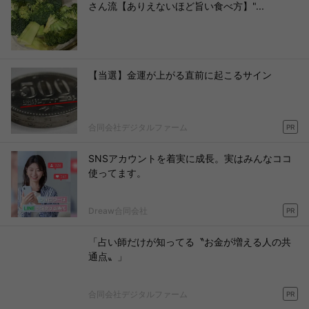
さん流【ありえないほど旨い食べ方】"...
【当選】金運が上がる直前に起こるサイン
合同会社デジタルファーム
PR
SNSアカウントを着実に成長。実はみんなココ
使ってます。
Dreaw合同会社
PR
「占い師だけが知ってる〝お金が増える人の共
通点〟」
合同会社デジタルファーム
PR