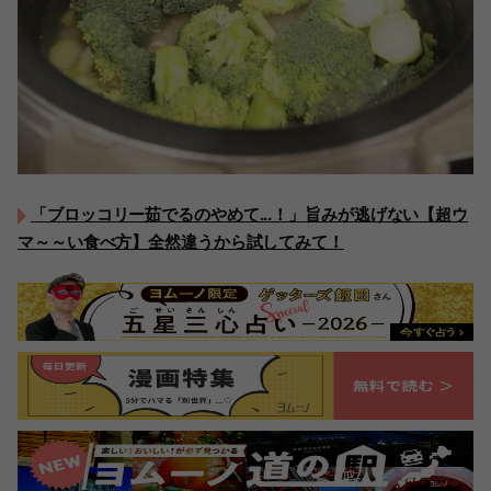
「ブロッコリー茹でるのやめて...！」旨みが逃げない【超ウ
マ～～い食べ方】全然違うから試してみて！