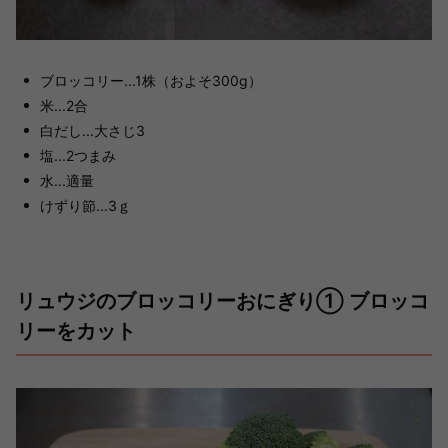
ブロッコリー...1株（およそ300g）
米...2合
白だし...大さじ3
塩...2つまみ
水...適量
けずり節...3ｇ
リュウジのブロッコリーおにぎり➀ ブロッコ
リーをカット