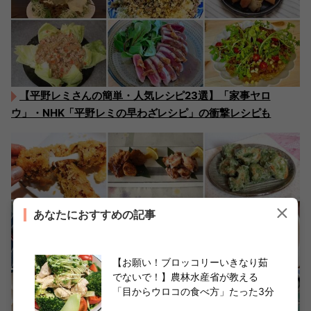
【平野レミさんの簡単・人気レシピ23選】「家事ヤロ
ウ」・NHK「平野レミの早わざレシピ」の衝撃レシピも
あなたにおすすめの記事
【お願い！ブロッコリーいきなり茹
でないで！】農林水産省が教える
「目からウロコの食べ方」たった3分