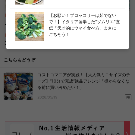
「ちくわ」の簡単・人気レシピ32選！おつまみやお弁当・
【お願い！ブロッコリーは茹でない
で！】イタリア留学した"ソムリエ"直
メイン料理まで
伝「天才的にウマイ食べ方」まさに
ごちそう！
「ブロッコリー茹でるのやめて...！」旨みが逃げない【超ウ
マ～～い食べ方】全然違うから試してみて！
こちらもどうぞ
コストコマニアが実践！【大人気ミニサイズのチ
ーズ】“10分で完成”絶品アレンジ「棚からなくな
る前に買い占めたい！」
2026/05/19
PR