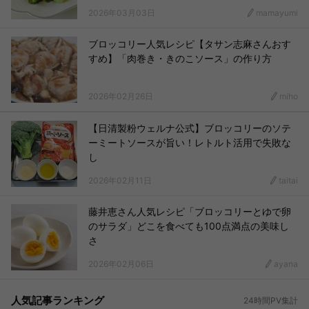
2026年03月03日
mamayumi
ブロッコリー人気レシピ【タサン志麻さんおす
すめ】「肉巻き・きのこソース」の作り方
2026年02月26日
miho
【日清製粉ウェルナ公式】ブロッコリーのソテ
ーミートソースが旨い！レトルト活用で失敗な
し
2026年02月11日
taitai
藤井恵さん人気レシピ「ブロッコリーとゆで卵
のサラダ」どこを食べても100点満点の美味し
さ
2026年02月06日
ayana
人気記事ランキング
24時間PV集計