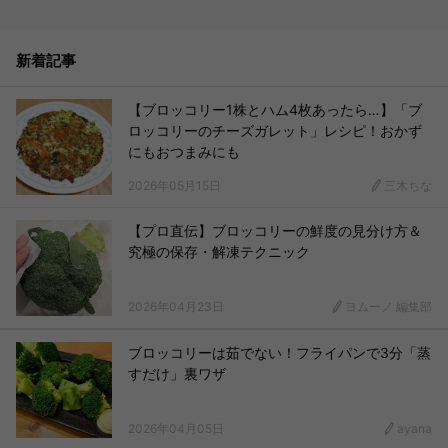
新着記事
【ブロッコリー1株とハム4枚あったら…】「ブ
ロッコリーのチーズガレット」レシピ！おかず
にもおつまみにも
2026年05月15日
三木ちな
【プロ直伝】ブロッコリーの鮮度の見分け方＆
究極の保存・解凍テクニック
2026年04月23日
ヨムーノ 編集部
ブロッコリーは茹でない！フライパンで3分「蒸
すだけ」裏ワザ
2026年04月05日
ayana