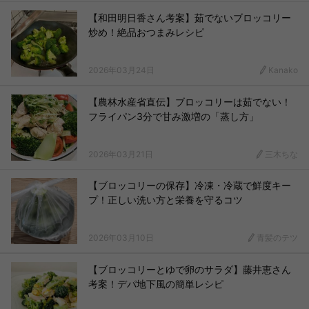
【和田明日香さん考案】茹でないブロッコリー
炒め！絶品おつまみレシピ
2026年03月24日
Kanako
【農林水産省直伝】ブロッコリーは茹でない！
フライパン3分で甘み激増の「蒸し方」
2026年03月21日
三木ちな
【ブロッコリーの保存】冷凍・冷蔵で鮮度キー
プ！正しい洗い方と栄養を守るコツ
2026年03月10日
青髪のテツ
【ブロッコリーとゆで卵のサラダ】藤井恵さん
考案！デパ地下風の簡単レシピ