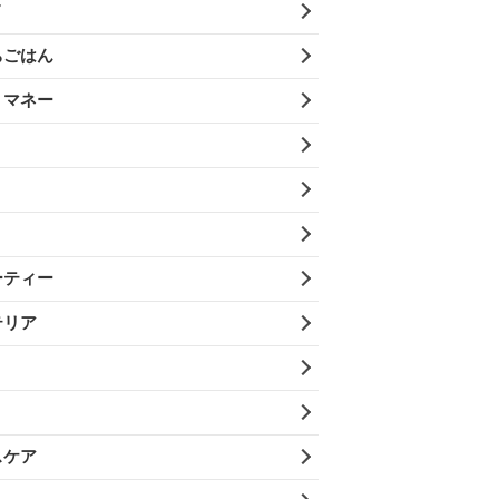
メ
ちごはん
・マネー
ーティー
テリア
スケア