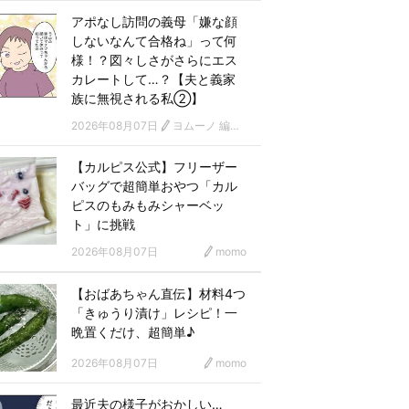
アポなし訪問の義母「嫌な顔
しないなんて合格ね」って何
様！？図々しさがさらにエス
カレートして…？【夫と義家
族に無視される私②】
2026年08月07日
ヨムーノ 編集部 漫画チーム
【カルピス公式】フリーザー
バッグで超簡単おやつ「カル
ピスのもみもみシャーベッ
ト」に挑戦
2026年08月07日
momo
【おばあちゃん直伝】材料4つ
「きゅうり漬け」レシピ！一
晩置くだけ、超簡単♪
2026年08月07日
momo
最近夫の様子がおかしい…