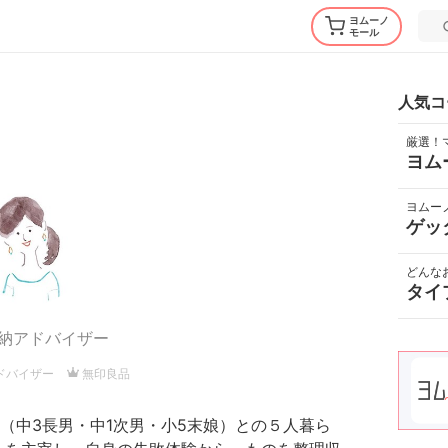
ヨムーノ
モール
人気コ
厳選！
ヨム
ヨムー
ゲッ
どんな
タイ
納アドバイザー
ドバイザー
無印良品
（中3長男・中1次男・小5末娘）との５人暮ら