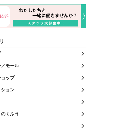
リ
プ
ーノモール
ショップ
ッション
しのくふう