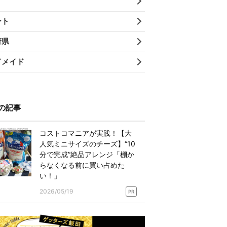
ント
府県
ドメイド
の記事
コストコマニアが実践！【大
人気ミニサイズのチーズ】“10
分で完成”絶品アレンジ「棚か
らなくなる前に買い占めた
い！」
2026/05/19
PR