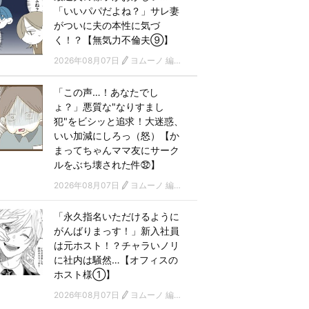
「いいパパだよね？」サレ妻
がついに夫の本性に気づ
く！？【無気力不倫夫⑨】
2026年08月07日
ヨムーノ 編集部 漫画チーム
「この声…！あなたでし
ょ？」悪質な"なりすまし
犯"をビシッと追求！大迷惑、
いい加減にしろっ（怒）【か
まってちゃんママ友にサーク
ルをぶち壊された件㉜】
2026年08月07日
ヨムーノ 編集部 漫画チーム
「永久指名いただけるように
がんばりまっす！」新入社員
は元ホスト！？チャラいノリ
に社内は騒然…【オフィスの
ホスト様①】
2026年08月07日
ヨムーノ 編集部 漫画チーム