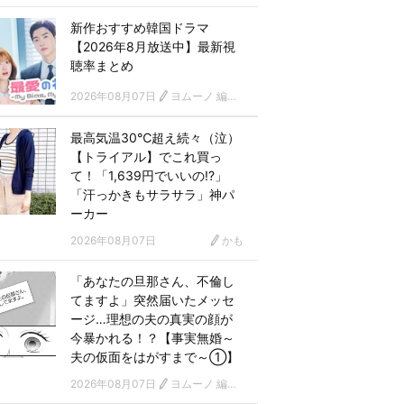
新作おすすめ韓国ドラマ
【2026年8月放送中】最新視
聴率まとめ
2026年08月07日
ヨムーノ 編集部 韓国ドラマチーム
最高気温30℃超え続々（泣）
【トライアル】でこれ買っ
て！「1,639円でいいの!?」
「汗っかきもサラサラ」神パ
ーカー
2026年08月07日
かも
「あなたの旦那さん、不倫し
てますよ」突然届いたメッセ
ージ…理想の夫の真実の顔が
今暴かれる！？【事実無婚～
夫の仮面をはがすまで～①】
2026年08月07日
ヨムーノ 編集部 漫画チーム