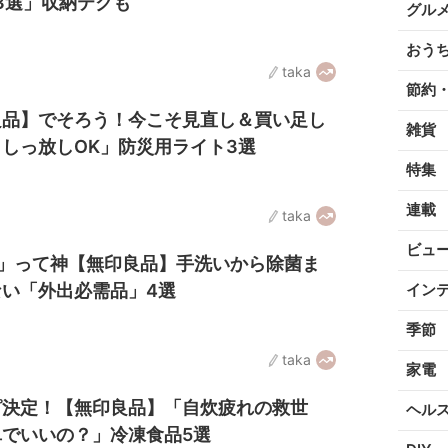
3選」収納テクも
グル
おう
taka
節約
良品】でそろう！今こそ見直し＆買い足し
雑貨
しっ放しOK」防災用ライト3選
特集
連載
taka
ビュ
円」って神【無印良品】手洗いから除菌ま
い「外出必需品」4選
イン
季節
taka
家電
ピ決定！【無印良品】「自炊疲れの救世
ヘル
でいいの？」冷凍食品5選