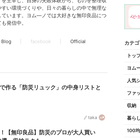
」を主宰し、自身の失敗体験から、ものを整理収
やすい環境づくりや、日々の暮らしの中で無理な
しています。ヨム―ノでは大好きな無印良品につ
ても発信中。
Blog
facebook
Official
カテゴ
トッ
ヨム
人気
均で作る「防災リュック」の中身リストと
ファ
収納
taka
暮ら
100均
う！【無印良品】防災のプロが大人買い