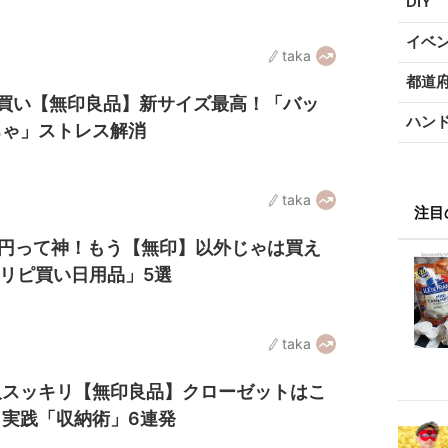
DIY
イベ
taka
都道
買い【無印良品】新サイズ最高！「バッ
ハン
ちゃ」ストレス解消
taka
注目
90円って神！もう【無印】以外じゃは買え
リピ買い日用品」5選
taka
久スッキリ【無印良品】クローゼットはこ
実践「収納術」6連発