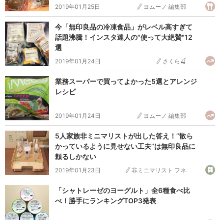
2019年01月25日
ヨムーノ 編集部
今「無印良品の冷凍食品」がレベル高すぎて
話題沸騰！インスタ達人の"使って大絶賛"12
選
2019年01月24日
さくら🍒
業務スーパーで買ってよかった5選とアレンジ
レシピ
2019年01月24日
ヨムーノ 編集部
5人家族非ミニマリストが出した答え！”散ら
かっているように見せない工夫”は無印良品に
頼るしかない
2019年01月23日
非ミニマリスト フネ
「シャトレーゼのヨーグルト」全6種食べ比
べ！勝手にランキングTOP3発表