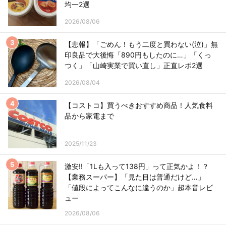
均一2選
2026/08/06
【悲報】「ごめん！もう二度と買わない(泣)」無
印良品で大後悔「890円もしたのに…」「くっ
つく」「山崎実業で買い直し」正直レポ2選
2026/08/04
【コストコ】買うべきおすすめ商品！人気食料
品から家電まで
2025/11/23
激安!!「1Lも入って138円」って正気かよ！？
【業務スーパー】「見た目は普通だけど…」
「値段によってこんなに違うのか」超本音レビ
ュー
2026/08/06