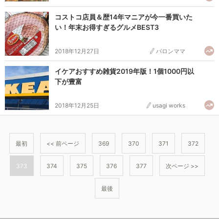
コストコ店員＆歴14年マニアが今一番買いた
い！年末お得すぎるグルメBEST3
2018年12月27日
バロンママ
イケアおすすめ雑貨2019年版！1個1000円以
下が豊富
2018年12月25日
usagi works
最初
<< 前ページ
369
370
371
372
373
374
375
376
377
次ページ >>
最後