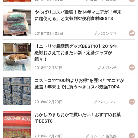
やっぱりコスパ最強！歴14年マニアが「年末
に超使える」と太鼓判♡便利食材BEST3
2019年01月02日
バロンママ
【ニトリで超話題グッズBEST10】2019年、
絶対おさえておきたい新・定番グッズが
続々！
2018年12月31日
木月ハチ
コストコで"100均よりお得"を歴14年マニアが
厳選！年末までに買うべきコスパ最強TOP4
2018年12月29日
バロンママ
おかしのまちおかで買いたい！おすすめお菓
子BEST8
2018年12月28日
ヨムーノ 編集部