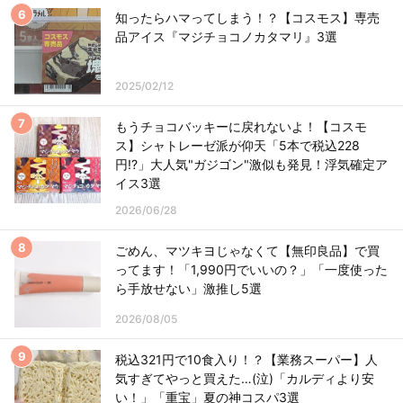
知ったらハマってしまう！？【コスモス】専売
品アイス『マジチョコノカタマリ』3選
2025/02/12
もうチョコバッキーに戻れないよ！【コスモ
ス】シャトレーゼ派が仰天「5本で税込228
円!?」大人気"ガジゴン"激似も発見！浮気確定ア
イス3選
2026/06/28
ごめん、マツキヨじゃなくて【無印良品】で買
ってます！「1,990円でいいの？」「一度使った
ら手放せない」激推し5選
2026/08/05
税込321円で10食入り！？【業務スーパー】人
気すぎてやっと買えた…(泣)「カルディより安
い！」「重宝」夏の神コスパ3選