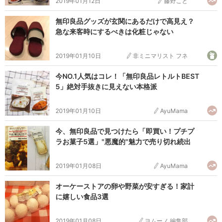
2019年01月12日
藤野こと
無印良品グッズが玄関にあるだけで高見え？
急な来客時にするべきは化粧じゃない
2019年01月10日
非ミニマリスト フネ
今NO.1人気はコレ！「無印良品レトルトBEST
5」絶対手抜きに見えない本格派
2019年01月10日
AyuMama
今、無印良品で見つけたら「即買い！プチプ
ラお菓子5選」"悪魔的"魅力で売り切れ続出
2019年01月08日
AyuMama
オーケーストアの卵や野菜が安すぎる！家計
に嬉しい食品3選
2019年01月08日
ヨムーノ 編集部