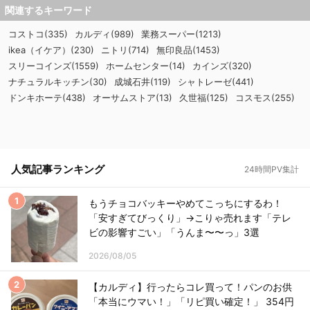
関連するキーワード
コストコ(335)
カルディ(989)
業務スーパー(1213)
ikea（イケア）(230)
ニトリ(714)
無印良品(1453)
スリーコインズ(1559)
ホームセンター(14)
カインズ(320)
ナチュラルキッチン(30)
成城石井(119)
シャトレーゼ(441)
ドンキホーテ(438)
オーサムストア(13)
久世福(125)
コスモス(255)
人気記事ランキング
24時間PV集計
もうチョコバッキーやめてこっちにするわ！
「安すぎてびっくり」→こりゃ売れます「テレ
ビの影響すごい」「うんま〜〜っ」3選
2026/08/05
【カルディ】行ったらコレ買って！パンのお供
「本当にウマい！」「リピ買い確定！」 354円