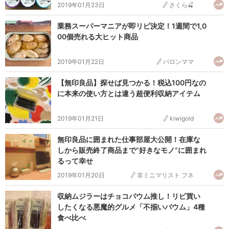
2019年01月23日
さくら🍒
業務スーパーマニアが即リピ決定！1週間で1,0
00個売れる大ヒット商品
2019年01月22日
バロンママ
【無印良品】探せば見つかる！税込100円なの
に本来の使い方とは違う超便利収納アイテム
2019年01月21日
kiwigold
無印良品に囲まれた仕事部屋大公開！在庫な
しから販売終了商品まで”好きなモノ”に囲まれ
るって幸せ
2019年01月20日
非ミニマリスト フネ
収納ムジラーはチョコバウム推し！リピ買い
したくなる悪魔的グルメ「不揃いバウム」4種
食べ比べ