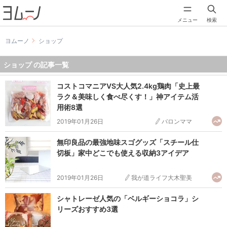
メニュー
検索
ヨムーノ
ショップ
ショップ の記事一覧
コストコマニアVS大人気2.4kg鶏肉「史上最
ラク＆美味しく食べ尽くす！」神アイテム活
用術8選
2019年01月26日
バロンママ
無印良品の最強地味スゴグッズ「スチール仕
切板」家中どこでも使える収納3アイデア
2019年01月26日
我が道ライフ大木聖美
シャトレーゼ人気の「ベルギーショコラ」シ
リーズおすすめ3選