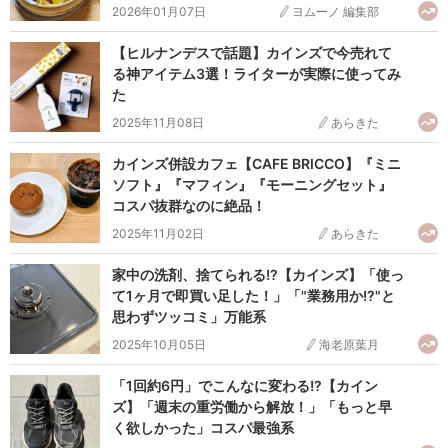
2026年01月07日
ヨムーノ 編集部
【ヒルナンデスで話題】カインズで今売れて
る神アイテム3選！ライターが実際に使ってみ
た
2025年11月08日
あらきた
カインズ併設カフェ【CAFE BRICCO】『ミニ
ソフト』『マフィン』『モーニングセット』
コスパ抜群なのに絶品！
2025年11月02日
あらきた
家中の洗剤、捨てられる!?【カインズ】「使っ
て1ヶ月で即買い足した！」「"業務用か!?"と
思わずツッコミ」万能系
2025年10月05日
海老原葉月
「1回約6円」でこんなに変わる!?【カイン
ズ】「週末の重労働から解放！」「もっと早
く欲しかった」コスパ最強系