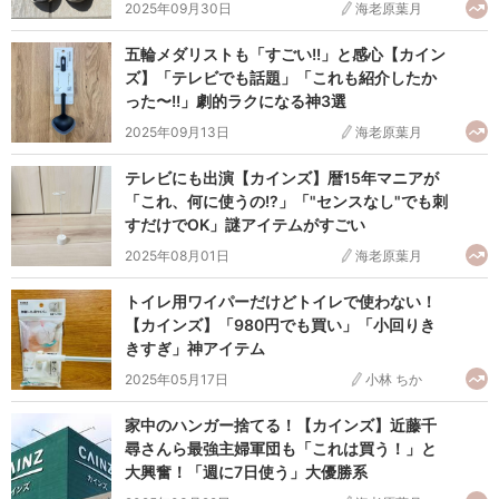
2025年09月30日
海老原葉月
五輪メダリストも「すごい!!」と感心【カイン
ズ】「テレビでも話題」「これも紹介したか
った〜!!」劇的ラクになる神3選
2025年09月13日
海老原葉月
テレビにも出演【カインズ】暦15年マニアが
「これ、何に使うの!?」「"センスなし"でも刺
すだけでOK」謎アイテムがすごい
2025年08月01日
海老原葉月
トイレ用ワイパーだけどトイレで使わない！
【カインズ】「980円でも買い」「小回りき
きすぎ」神アイテム
2025年05月17日
小林 ちか
家中のハンガー捨てる！【カインズ】近藤千
尋さんら最強主婦軍団も「これは買う！」と
大興奮！「週に7日使う」大優勝系