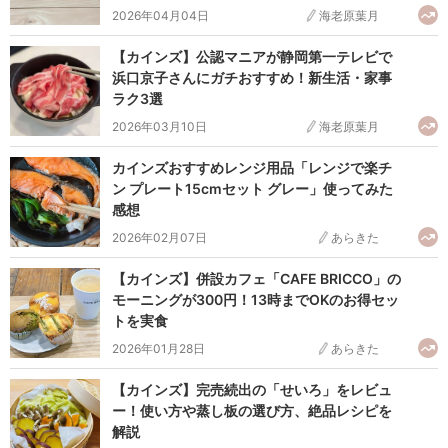
2026年04月04日
海老原葉月
【カインズ】公認マニアが静岡第一テレビで
浜口京子さんにガチおすすめ！新生活・家事
ラク3選
2026年03月10日
海老原葉月
カインズおすすめレンジ用品「レンジで楽チ
ン プレート15cmセット グレー」使ってみた
感想
2026年02月07日
あらきた
【カインズ】併設カフェ「CAFE BRICCO」の
モーニングが300円！13時までOKのお得セッ
トを実食
2026年01月28日
あらきた
【カインズ】完売続出の「せいろ」をレビュ
ー！使い方や蒸し板の選び方、絶品レシピを
解説