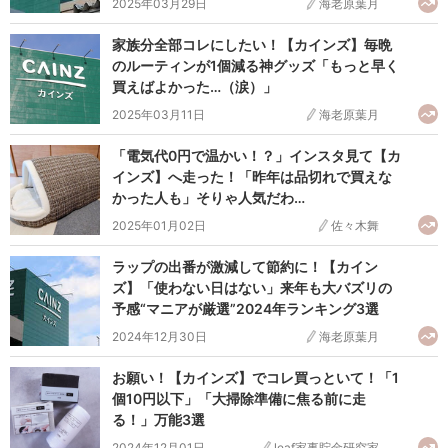
2025年03月29日
海老原葉月
家族分全部コレにしたい！【カインズ】毎晩
のルーティンが1個減る神グッズ「もっと早く
買えばよかった…（涙）」
2025年03月11日
海老原葉月
「電気代0円で温かい！？」インスタ見て【カ
インズ】へ走った！「昨年は品切れで買えな
かった人も」そりゃ人気だわ…
2025年01月02日
佐々木舞
ラップの出番が激減して節約に！【カイン
ズ】「使わない日はない」来年も大バズリの
予感“マニアが厳選”2024年ランキング3選
2024年12月30日
海老原葉月
お願い！【カインズ】でコレ買っといて！「1
個10円以下」「大掃除準備に焦る前に走
る！」万能3選
2024年12月01日
leaf家事貯金研究家