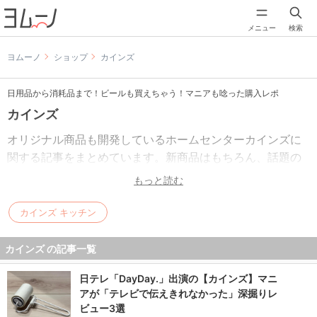
メニュー
検索
ヨムーノ
ショップ
カインズ
日用品から消耗品まで！ビールも買えちゃう！マニアも唸った購入レポ
カインズ
オリジナル商品も開発しているホームセンターカインズに
関する記事をまとめています。新商品はもちろん、話題の
スキットやキャリコなどの収納ケースを使った収納事例を
もっと読む
多数ご紹介しています。また、シーズンにあわせてヨムー
ノライターが店舗にお邪魔して広報に今おすすめ商品もお
カインズ キッチン
聞きしています。
カインズ の記事一覧
日テレ「DayDay.」出演の【カインズ】マニ
アが「テレビで伝えきれなかった」深掘りレ
ビュー3選