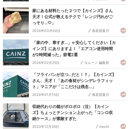
家にある材料たった２つで【カインズ】さん
天才！公式が教えるテクで「レンジ汚れがご
っそり…♡」
2024年03月04日
海老原葉月
「家の中、寒すぎ…」←安心してください【カ
インズ】にありますよ！「エアコン使用時間
が2時間減った」節電2選
2024年02月25日
ヨムーノ 編集部
「フライパンが立つ…だと！？」【カインズ】
さん、天才！「あの食材がシンデレラフィッ
ト」マニアが「ここだけは残念…」
2024年01月15日
海老原葉月
収納代わりの箱がボロボロ（泣）【カイン
ズ】ちょっとテンション上がった「コンロ収
納ケース」が素敵すぎた
2023年12月26日
mochi