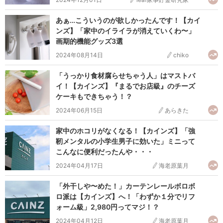
あぁ…こういうのが欲しかったんです！【カイ
ンズ】「家中のイライラが消えていくわ〜」
画期的機能グッズ3選
2024年08月14日
chiko
「うっかり食材腐らせちゃう人」はマストバ
イ！【カインズ】『まるでお店級』のチーズ
ケーキもできちゃう！？
2024年06月15日
あらきた
家中のホコリがなくなる！【カインズ】「強
靭メンタルの小学生男子に効いた」ミニって
こんなに便利だったんや・・・
2024年04月17日
海老原葉月
「外干しや〜めた！」カーテンレールボロボ
ロ派は【カインズ】へ！「わずか１分でリフ
ォーム級」2,980円ってマジ！？
2024年04月12日
海老原葉月