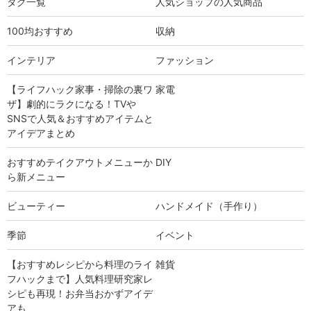
タグ一覧
人気ショップの人気商品
100均おすすめ
収納
インテリア
ファッション
【ライフハック家事・掃除の裏ワ
家電
ザ】劇的にラクになる！TVや
SNSで人気＆おすすめアイテムと
アイデアまとめ
おすすめテイクアウトメニューか
DIY
ら新メニュー
ビューティー
ハンドメイド（手作り）
季節
イベント
【おすすめレシピから料理のライ
雑貨
フハックまで】人気料理研究家レ
シピも再現！お弁当おかずアイデ
アも