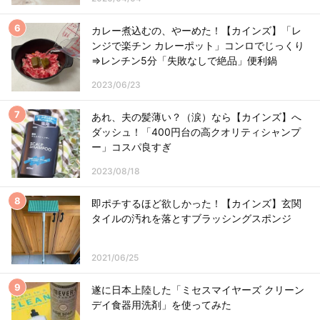
カレー煮込むの、やーめた！【カインズ】「レ
ンジで楽チン カレーポット」コンロでじっくり
⇒レンチン5分「失敗なしで絶品」便利鍋
2023/06/23
あれ、夫の髪薄い？（涙）なら【カインズ】へ
ダッシュ！「400円台の高クオリティシャンプ
ー」コスパ良すぎ
2023/08/18
即ポチするほど欲しかった！【カインズ】玄関
タイルの汚れを落とすブラッシングスポンジ
2021/06/25
遂に日本上陸した「ミセスマイヤーズ クリーン
デイ食器用洗剤」を使ってみた