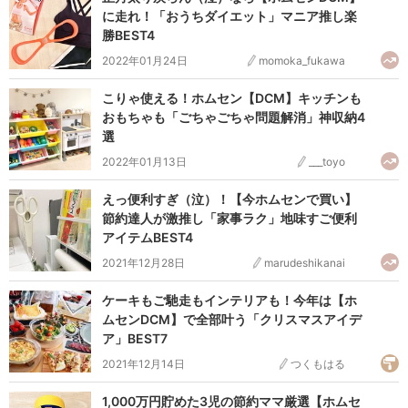
に走れ！「おうちダイエット」マニア推し楽
勝BEST4
2022年01月24日
momoka_fukawa
こりゃ使える！ホムセン【DCM】キッチンも
おもちゃも「ごちゃごちゃ問題解消」神収納4
選
2022年01月13日
___toyo
えっ便利すぎ（泣）！【今ホムセンで買い】
節約達人が激推し「家事ラク」地味すご便利
アイテムBEST4
2021年12月28日
marudeshikanai
ケーキもご馳走もインテリアも！今年は【ホ
ムセンDCM】で全部叶う「クリスマスアイデ
ア」BEST7
2021年12月14日
つくもはる
1,000万円貯めた3児の節約ママ厳選【ホムセ