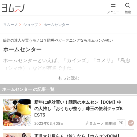
メニュー
検索
ヨムーノ
ショップ
ホームセンター
節約の達人が買うモノは？防災やガーデニングならホムセンが強い
ホームセンター
ホームセンターといえば、「カインズ」「コメリ」「島忠
（シマホ）」などが有名ですね。
また、プライベートブランド（PB)を展開しているホームセ
もっと読む
ンターも増えて、オトクに利用できるようになりました。
ホームセンター の記事一覧
業務用品や生鮮食料品など、各店舗の品揃えもどんどん幅
新年に絶対買い！話題のホムセン【DCM】中
広くなり、便利になっています。
の人推し「おうちが整う」珠玉の便利グッズB
ここではオトクで便利なホームセンターに関する記事をま
EST5
とめています。
PR
2023年03月08日
ヨムーノ 編集部
正月太り戻らん（泣）なら【ホムセンDCM】