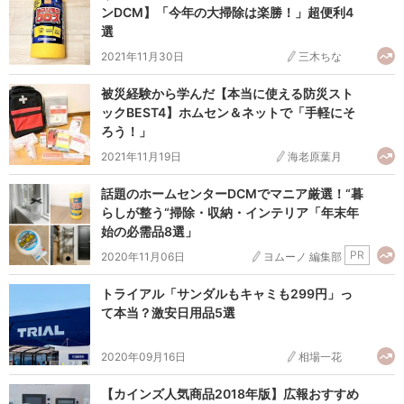
ンDCM】「今年の大掃除は楽勝！」超便利4
選
2021年11月30日
三木ちな
被災経験から学んだ【本当に使える防災スト
ックBEST4】ホムセン＆ネットで「手軽にそ
ろう！」
2021年11月19日
海老原葉月
話題のホームセンターDCMでマニア厳選！“暮
らしが整う“掃除・収納・インテリア「年末年
始の必需品8選」
PR
2020年11月06日
ヨムーノ 編集部
トライアル「サンダルもキャミも299円」っ
て本当？激安日用品5選
2020年09月16日
相場一花
【カインズ人気商品2018年版】広報おすすめ