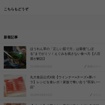
こちらもどうぞ
新着記事
ほうれん草の「正しい茹で方」は最後"しぼ
る"までがミソ！えぐみを残さない食べ方【八百
屋が解説】
2026年08月06日
青髪のテツ
丸大食品公式X発【ウインナー×チーズ×豚バ
ラ】レシピを食レポ！家族で奪い合う"罪深い一
品"
2026年08月05日
カリン