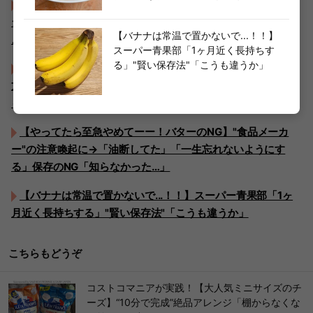
【お願い！"1袋98円の"えのきは炒め物にしないで！】笠原
シェフが披露した『震えるほどうまい食べ方』3パック瞬殺だ
【バナナは常温で置かないで...！！】
よ！
スーパー青果部「1ヶ月近く長持ちす
る」"賢い保存法"「こうも違うか」
【やってたらすぐやめて！アルミホイルの落とし蓋の使い
方】"思わずゾッ…！"→東京都保健医療局が回答「やりがちか
も…！」「溶け出すとか怖…」
【やってたら至急やめてーー！バターのNG】"食品メーカ
ー"の注意喚起に→「油断してた」「一生忘れないようにす
る」保存のNG「知らなかった…」
【バナナは常温で置かないで...！！】スーパー青果部「1ヶ
月近く長持ちする」"賢い保存法"「こうも違うか」
こちらもどうぞ
コストコマニアが実践！【大人気ミニサイズのチ
ーズ】“10分で完成”絶品アレンジ「棚からなくな