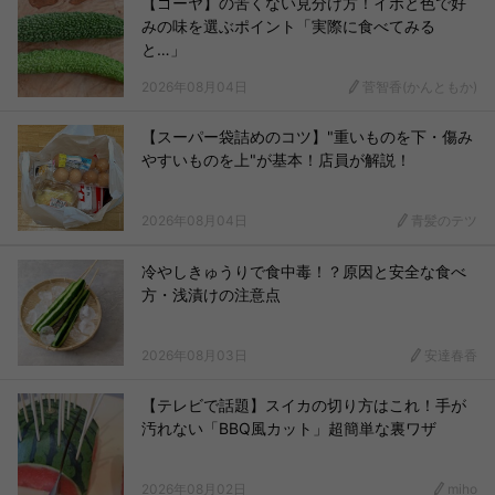
【ゴーヤ】の苦くない見分け方！イボと色で好
みの味を選ぶポイント「実際に食べてみる
と…」
2026年08月04日
菅智香(かんともか)
【スーパー袋詰めのコツ】"重いものを下・傷み
やすいものを上"が基本！店員が解説！
2026年08月04日
青髪のテツ
冷やしきゅうりで食中毒！？原因と安全な食べ
方・浅漬けの注意点
2026年08月03日
安達春香
【テレビで話題】スイカの切り方はこれ！手が
汚れない「BBQ風カット」超簡単な裏ワザ
2026年08月02日
miho