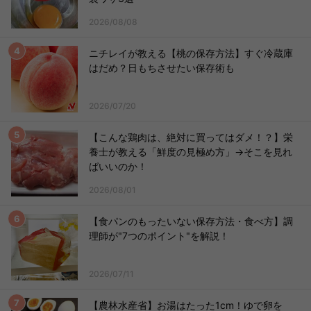
2026/08/08
ニチレイが教える【桃の保存方法】すぐ冷蔵庫
はだめ？日もちさせたい保存術も
2026/07/20
【こんな鶏肉は、絶対に買ってはダメ！？】栄
養士が教える「鮮度の見極め方」→そこを見れ
ばいいのか！
2026/08/01
【食パンのもったいない保存方法・食べ方】調
理師が"7つのポイント"を解説！
2026/07/11
【農林水産省】お湯はたった1cm！ゆで卵を