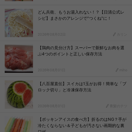
どん兵衛、もうお湯入れない！？【日清公式レ
シピ】まさかのアレンジで"つくね"に！
2026年08月02日
カリン
【鶏肉の見分け方】スーパーで新鮮なお肉を選
ぶ4つのポイントと正しい保存方法
2026年08月01日
miho
【八百屋直伝】スイカは1玉がお得！簡単な「ブ
ロック切り」と冷凍保存方法
2026年08月01日
青髪のテツ
【ポッキンアイスの食べ方】折るのはNG？手が
冷たくならない＆子どもが汚さない画期的な裏
ワザ