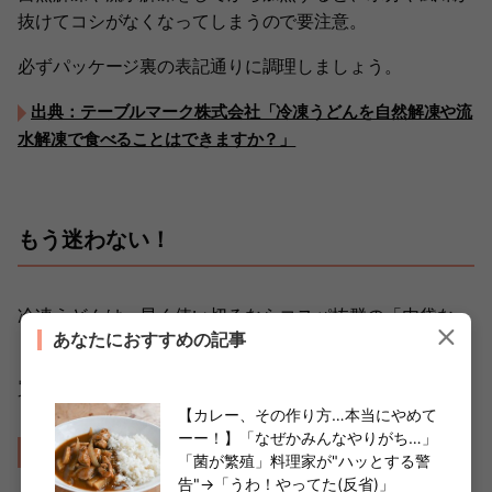
抜けてコシがなくなってしまうので要注意。
必ずパッケージ裏の表記通りに調理しましょう。
出典：テーブルマーク株式会社「冷凍うどんを自然解凍や流
水解凍で食べることはできますか？」
もう迷わない！
冷凍うどんは、早く使い切るならコスパ抜群の「内袋な
あなたにおすすめの記事
し」、長持ちさせたいなら「内袋あり」。
買い物に行くときは、この基準で選んでみてくださいね。
【カレー、その作り方…本当にやめて
ーー！】「なぜかみんなやりがち…」
関連記事はこちら
「菌が繁殖」料理家が"ハッとする警
告"→「うわ！やってた(反省)」