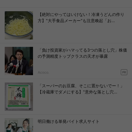
【絶対にやってはいけない！冷凍うどんの作り
方】"大手食品メーカー"も注意喚起「お...
「負け投資家がハマってる3つの落とし穴」株価
の予測精度トップクラスの天才が暴露
Acoco.
PR
「スーパーのお豆腐、そこに置かないでー！」
【冷蔵庫でダメにする】"意外な落とし穴...
明日働ける単発バイト求人サイト