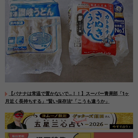
【バナナは常温で置かないで...！！】スーパー青果部「1ヶ
月近く長持ちする」"賢い保存法"「こうも違うか」