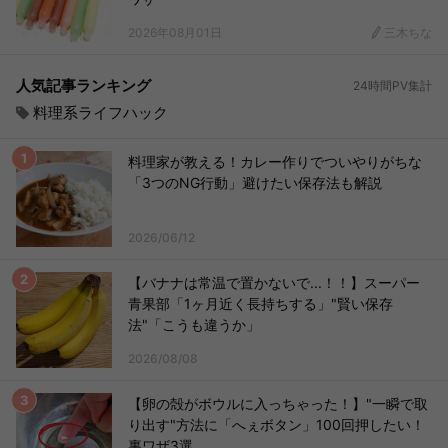
2026年08月01日
三木ちな
人気記事ランキング
24時間PV集計
料理系ライフハック
料理家が教える！カレー作りでついやりがちな
「3つのNG行動」避けたい保存法も解説
2026/06/12
【バナナは常温で置かないで...！！】スーパー
青果部「1ヶ月近く長持ちする」"賢い保存
法"「こうも違うか」
2026/08/08
【卵の殻がボウルに入っちゃった！】"一瞬で取
り出す"方法に「へぇボタン」100回押したい！
裏ワザ3選