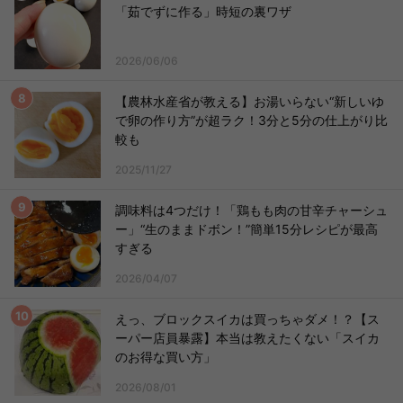
「茹でずに作る」時短の裏ワザ
2026/06/06
【農林水産省が教える】お湯いらない“新しいゆ
で卵の作り方”が超ラク！3分と5分の仕上がり比
較も
2025/11/27
調味料は4つだけ！「鶏もも肉の甘辛チャーシュ
ー」“生のままドボン！”簡単15分レシピが最高
すぎる
2026/04/07
えっ、ブロックスイカは買っちゃダメ！？【ス
ーパー店員暴露】本当は教えたくない「スイカ
のお得な買い方」
2026/08/01