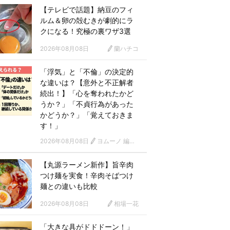
【テレビで話題】納豆のフィ
ルム＆卵の殻むきが劇的にラ
クになる！究極の裏ワザ3選
2026年08月08日
蘭ハチコ
「浮気」と「不倫」の決定的
な違いは？【意外と不正解者
続出！】「心を奪われたかど
うか？」「不貞行為があった
かどうか？」「覚えておきま
す！」
2026年08月08日
ヨムーノ 編集部
【丸源ラーメン新作】旨辛肉
つけ麺を実食！辛肉そばつけ
麺との違いも比較
2026年08月08日
相場一花
「大きな具がドドドーン！」