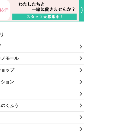
リ
プ
ーノモール
ショップ
ッション
しのくふう
メ