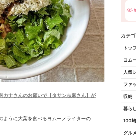
カテゴ
トッ
ヨム
人気
ファ
倉科カナさんのお願いで【タサン志麻さん】が
収納
暮ら
のように大葉を食べるヨムーノライターの
100均
グル