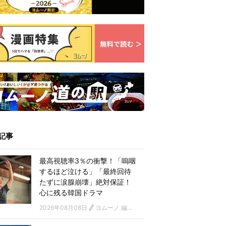
記事
最高視聴率3％の衝撃！「嗚咽
するほど泣ける」「最終回待
たずに涙腺崩壊」絶対保証！
心に残る韓国ドラマ
2026年08月08日
ヨムーノ 編集部 韓国ドラマチーム