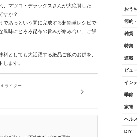
れ、マツコ・デラックスさんが大絶賛した
おう
ですか？
節約
けであっという間に完成する超簡単レシピで
な風味にとろろ昆布の旨みが絡み合い、ご飯
雑貨
特集
味料としても大活躍する絶品ご飯のお供を、
連載
トします。
ビュ
イン
ebライター
季節
家電
ヘル
DIY