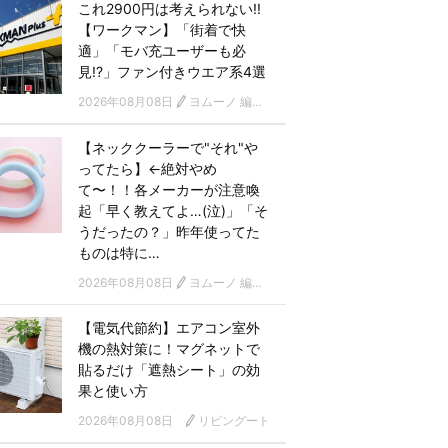
これ2900円は考えられない!!
【ワークマン】「街着で快
適」「モバ充ユーザーも必
見!?」ファン付きウエア系4選
2026年08月08日
ヨムーノ 編集部
【ネッククーラーで"それ"や
ってたら】←絶対やめ
て〜！！各メーカーが注意喚
起「早く教えてよ…(泣)」「そ
うだったの？」昨年使ってた
ものは特に…
2026年08月08日
ヨムーノ 編集部
【電気代節約】エアコン室外
機の熱対策に！マグネットで
貼るだけ「遮熱シート」の効
果と使い方
2026年08月08日
リビングート