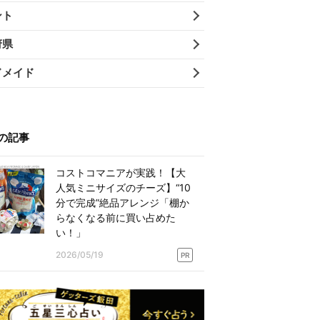
ント
府県
ドメイド
の記事
コストコマニアが実践！【大
人気ミニサイズのチーズ】“10
分で完成”絶品アレンジ「棚か
らなくなる前に買い占めた
い！」
2026/05/19
PR