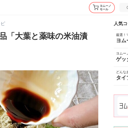
ヨムーノ
モール
シピ
人気コ
品「大葉と薬味の米油漬
厳選！
ヨム
ヨムー
ゲッ
どんな
タイ