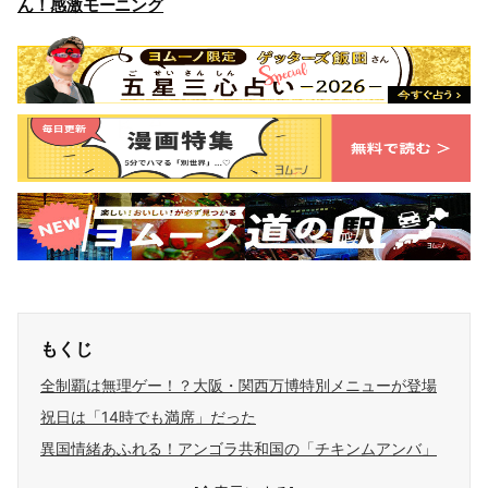
ん！感激モーニング
もくじ
全制覇は無理ゲー！？大阪・関西万博特別メニューが登場
祝日は「14時でも満席」だった
異国情緒あふれる！アンゴラ共和国の「チキンムアンバ」