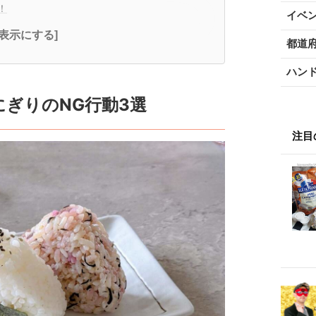
！
イベ
全表示にする]
都道
ハン
ぎりのNG行動3選
注目