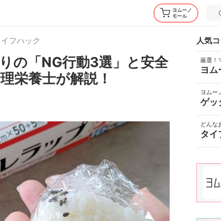
ヨムーノ
モール
ライフハック
人気コ
りの「NG行動3選」と安全
厳選！
ヨム
理栄養士が解説！
ヨムー
ゲッ
どんな
タイ