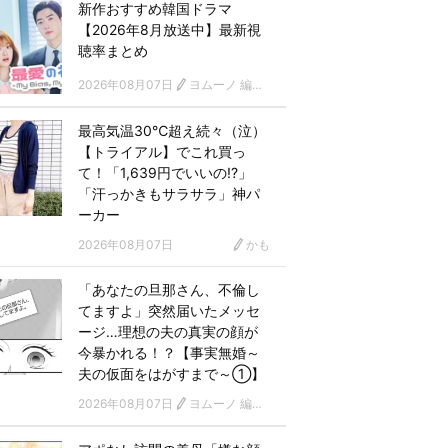
新作おすすめ韓国ドラマ
【2026年8月放送中】最新視
聴率まとめ
2026年08月07日
ヨムーノ 編集部 韓国ドラマチーム
最高気温30℃超え続々（泣）
【トライアル】でこれ買っ
て！「1,639円でいいの!?」
「汗っかきもサラサラ」神パ
ーカー
2026年08月07日
かも
「あなたの旦那さん、不倫し
てますよ」突然届いたメッセ
ージ…理想の夫の真実の顔が
今暴かれる！？【事実無婚～
夫の仮面をはがすまで～①】
2026年08月07日
ヨムーノ 編集部 漫画チーム