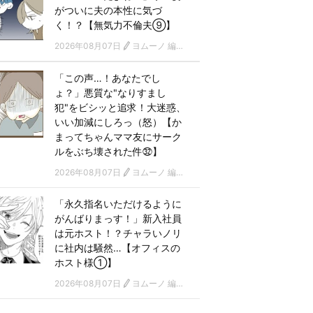
がついに夫の本性に気づ
く！？【無気力不倫夫⑨】
2026年08月07日
ヨムーノ 編集部 漫画チーム
「この声…！あなたでし
ょ？」悪質な"なりすまし
犯"をビシッと追求！大迷惑、
いい加減にしろっ（怒）【か
まってちゃんママ友にサーク
ルをぶち壊された件㉜】
2026年08月07日
ヨムーノ 編集部 漫画チーム
「永久指名いただけるように
がんばりまっす！」新入社員
は元ホスト！？チャラいノリ
に社内は騒然…【オフィスの
ホスト様①】
2026年08月07日
ヨムーノ 編集部 漫画チーム