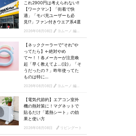
これ2900円は考えられない!!
【ワークマン】「街着で快
適」「モバ充ユーザーも必
見!?」ファン付きウエア系4選
2026年08月08日
ヨムーノ 編集部
【ネッククーラーで"それ"や
ってたら】←絶対やめ
て〜！！各メーカーが注意喚
起「早く教えてよ…(泣)」「そ
うだったの？」昨年使ってた
ものは特に…
2026年08月08日
ヨムーノ 編集部
【電気代節約】エアコン室外
機の熱対策に！マグネットで
貼るだけ「遮熱シート」の効
果と使い方
2026年08月08日
リビングート