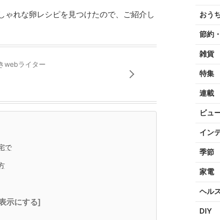
しゃれな卵レシピを見つけたので、ご紹介し
おう
節約
雑貨
きwebライター
特集
連載
ビュ
イン
宅で
季節
方
家電
ヘル
全表示にする]
DIY