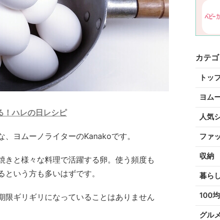
カテゴ
トッ
ヨム
る！ハレの日レシピ
人気
、ヨムーノライターのKanakoです。
ファ
収納
焼きと様々な料理で活躍する卵。使う頻度も
るという方も多いはずです。
暮ら
100均
期限ギリギリになっていることはありません
グル