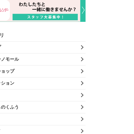
リ
プ
ーノモール
ショップ
ッション
しのくふう
メ