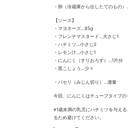
・卵（冷蔵庫から出したてのもの）…
【ソース】
・マヨネーズ…85g
・フレンチマスタード…大さじ1
・ハチミツ…小さじ2
・レモン汁…小さじ1
・にんにく（すりおろす）…1片分
・黒こしょう…少々
・パセリ（みじん切り）…適量
今回、にんにくはチューブタイプの
※1歳未満の乳児にハチミツを与え
るため避けてください。