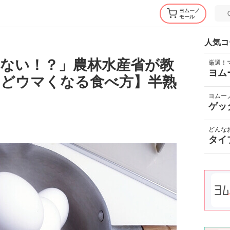
ヨムーノ
モール
人気コ
ない！？」農林水産省が教
厳選！
ヨム
ほどウマくなる食べ方】半熟
ヨムー
ゲッ
どんな
タイ