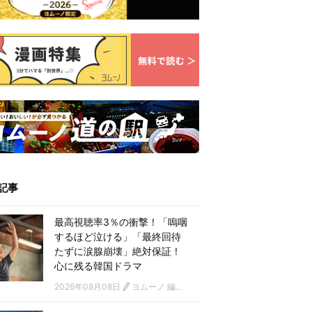
記事
最高視聴率3％の衝撃！「嗚咽
するほど泣ける」「最終回待
たずに涙腺崩壊」絶対保証！
心に残る韓国ドラマ
2026年08月08日
ヨムーノ 編集部 韓国ドラマチーム