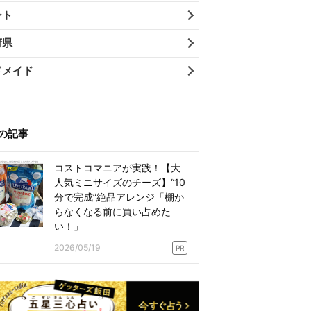
ント
府県
ドメイド
の記事
コストコマニアが実践！【大
人気ミニサイズのチーズ】“10
分で完成”絶品アレンジ「棚か
らなくなる前に買い占めた
い！」
2026/05/19
PR