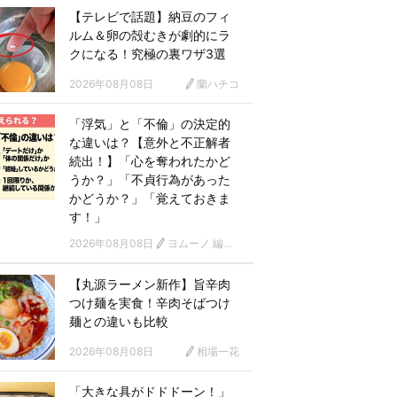
【テレビで話題】納豆のフィ
ルム＆卵の殻むきが劇的にラ
クになる！究極の裏ワザ3選
2026年08月08日
蘭ハチコ
「浮気」と「不倫」の決定的
な違いは？【意外と不正解者
続出！】「心を奪われたかど
うか？」「不貞行為があった
かどうか？」「覚えておきま
す！」
2026年08月08日
ヨムーノ 編集部
【丸源ラーメン新作】旨辛肉
つけ麺を実食！辛肉そばつけ
麺との違いも比較
2026年08月08日
相場一花
「大きな具がドドドーン！」