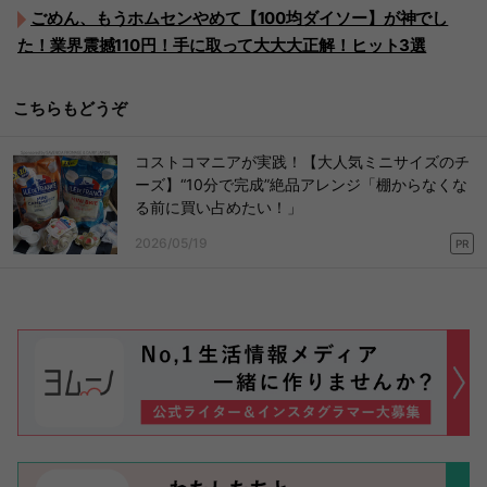
ごめん、もうホムセンやめて【100均ダイソー】が神でし
た！業界震撼110円！手に取って大大大正解！ヒット3選
こちらもどうぞ
コストコマニアが実践！【大人気ミニサイズのチ
ーズ】“10分で完成”絶品アレンジ「棚からなくな
る前に買い占めたい！」
2026/05/19
PR