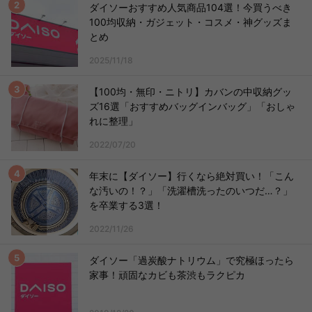
ダイソーおすすめ人気商品104選！今買うべき
100均収納・ガジェット・コスメ・神グッズま
とめ
2025/11/18
【100均・無印・ニトリ】カバンの中収納グッ
ズ16選「おすすめバッグインバッグ」「おしゃ
れに整理」
2022/07/20
年末に【ダイソー】行くなら絶対買い！「こん
な汚いの！？」「洗濯槽洗ったのいつだ…？」
を卒業する3選！
2022/11/26
ダイソー「過炭酸ナトリウム」で究極ほったら
家事！頑固なカビも茶渋もラクピカ