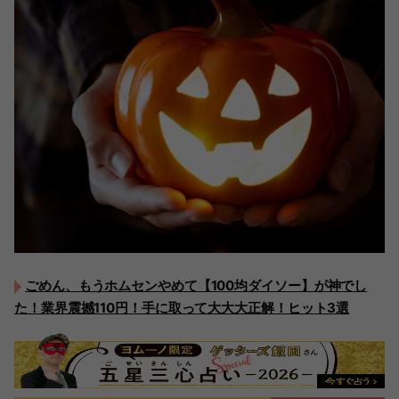
ごめん、もうホムセンやめて【100均ダイソー】が神でし
た！業界震撼110円！手に取って大大大正解！ヒット3選