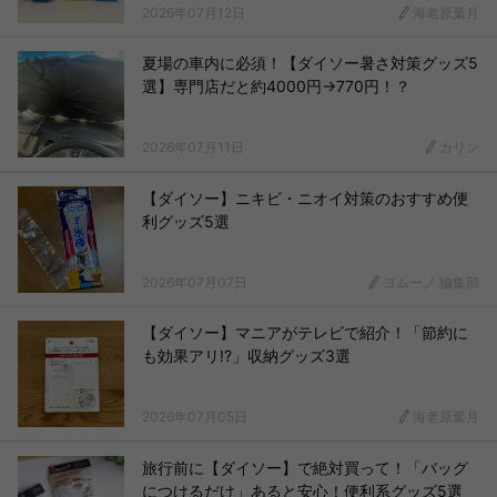
2026年07月12日
海老原葉月
夏場の車内に必須！【ダイソー暑さ対策グッズ5
選】専門店だと約4000円→770円！？
2026年07月11日
カリン
【ダイソー】ニキビ・ニオイ対策のおすすめ便
利グッズ5選
2026年07月07日
ヨムーノ 編集部
【ダイソー】マニアがテレビで紹介！「節約に
も効果アリ!?」収納グッズ3選
2026年07月05日
海老原葉月
旅行前に【ダイソー】で絶対買って！「バッグ
につけるだけ」あると安心！便利系グッズ5選