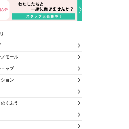
リ
プ
ーノモール
ショップ
ッション
しのくふう
メ