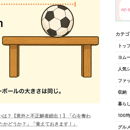
カテゴ
トッ
ヨム
人気
ファ
収納
暮ら
100均
いは？【意外と不正解者続出！】「心を奪わ
たかどうか？」「覚えておきます！」
グル