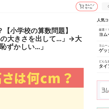
ヨムーノ
モール
人気コ
？【小学校の算数問題】
厳選！
ヨム
の大きさを出して…」→大
恥ずかしい…」
ヨムー
ゲッ
どんな
タイ