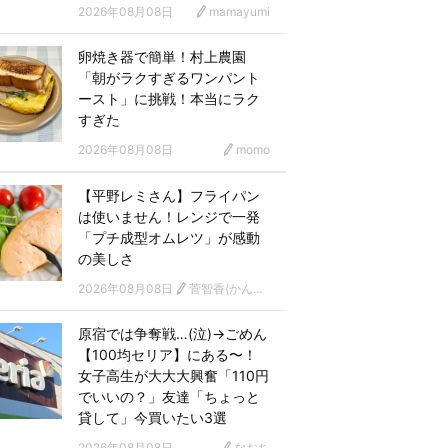
2026年08月08日
mamayumi
卵焼き器で簡単！村上農園
「朝がラクすぎるワンパント
ースト」に挑戦！本当にラク
すぎた
2026年08月08日
momo
【平野レミさん】フライパン
は使いません！レンジで一発
「プチ成型オムレツ」が感動
の美しさ
2026年08月08日
菅智香(かんともか)
原宿では争奪戦…(泣)→ごめん
【100均セリア】にある〜！
女子高生が大大大興奮「110円
でいいの？」友達「ちょっと
貸して」今買いたい3選
2026年08月08日
なおち