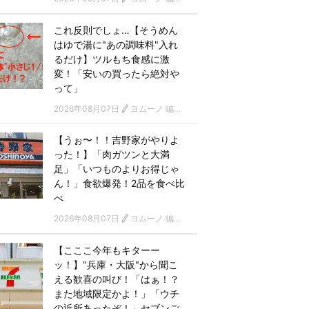
これ反則でしょ…【そうめん
はゆで湯に"あの調味料"入れ
るだけ】ツルもち食感に激
変！「安いの買ったら絶対や
って」
2026年08月07日
ヨムーノ 編集部
【うぉ〜！！吉野家がやりよ
った！】「肉ガツンと大満
足」「いつものよりお得じゃ
ん！」食欲爆発！2品を食べ比
べ
2026年08月07日
ヨムーノ 編集部
【こここ今年もキターー
ッ！】"兵庫・大阪"から聞こ
える歓喜の叫び！「はぁ！？
また地域限定かよ！」「ウチ
の近所あったぞ！」セブンご