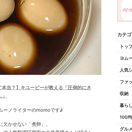
カテゴ
トッ
ヨム
人気
ファ
て本当？】キユーピーが教える「圧倒的にき
収納
…」
暮ら
ーノライターのmomoです♪
100均
に欠かせない「煮卵」。
グル