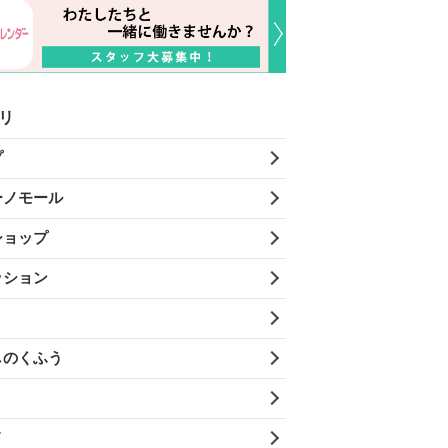
リ
プ
ーノモール
ショップ
ッション
しのくふう
メ