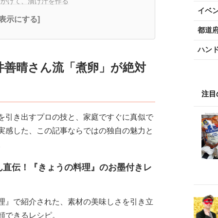
かけて、漬け汁を作る
イベ
全表示にする]
都道
ハン
井善晴さん流「煮卵」が絶対
注目
を引き出すプロの技と、家庭ですぐに真似で
実感した、この記事ならではの独自の魅力と
。
ん直伝！『きょうの料理』のお墨付きレ
理』で紹介された、素材の美味しさを引き立
頼できるレシピ。