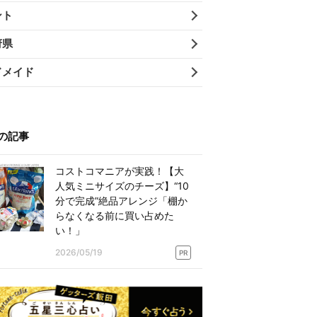
ント
府県
ドメイド
の記事
コストコマニアが実践！【大
人気ミニサイズのチーズ】“10
分で完成”絶品アレンジ「棚か
らなくなる前に買い占めた
い！」
2026/05/19
PR