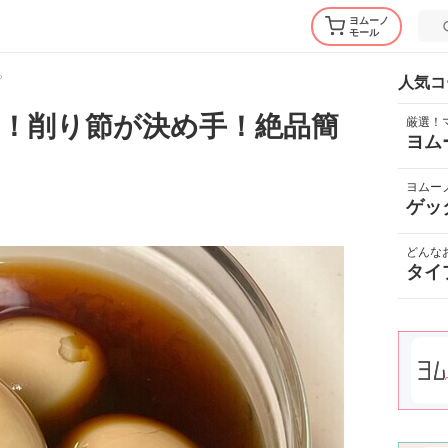
ヨムーノ
モール
ピ
人気コ
！削り節が決め手！絶品簡
厳選！
ヨム
ヨムー
ゲッ
どんな
タイ