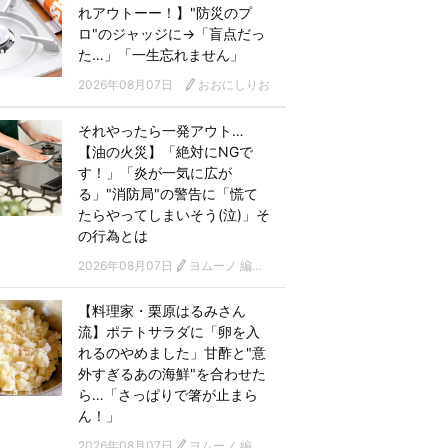
れアウトーー！】"防災のプ
ロ"のジャッジに→「盲点だっ
た…」「一生忘れません」
2026年08月07日
おおにしりお
それやったら一発アウト…
【油の火災】「絶対にNGで
す！」「炎が一気に広が
る」"消防局"の警告に「慌て
たらやってしまいそう(泣)」そ
の行為とは
2026年08月07日
ヨムーノ 編集部
【料理家・栗原はるみさん
流】ポテトサラダに「卵を入
れるのやめました」甘酢と"意
外すぎるあの海鮮"を合わせた
ら…「さっぱりで箸が止まら
ん！」
2026年08月07日
ヨムーノ 編集部