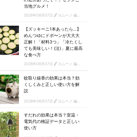
当地グルメ！
2026年08月07日
ヨムーノ 編集部
【ズッキーニ1本あったら…】
めんつゆにドボ〜ンが大大大
正解！「材料3つ」「冷たくし
ても美味しい！(泣)」夏に最高
な食べ方
2026年08月07日
ヨムーノ 編集部
蚊取り線香の効果は本当？効
くしくみと正しい使い方を解
説
2026年08月07日
ヨムーノ 編集部
すだれの効果は本当？室温・
電気代の検証データと正しい
使い方