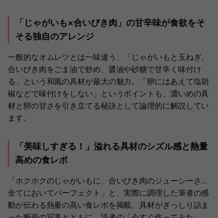
「じゃがいも×合いびき肉」の甘辛味が食欲をそ
そる独自のアレンジ
一般的なオムレツとは一味違う、「じゃがいもと玉ねぎ、
合いびき肉をごま油で炒め、醤油や砂糖で甘辛く味付け
る」という和風の具材が最大の魅力。「卵にはあえて塩胡
椒などで味付けをしない」というポイントも、濃いめの具
材と卵の甘さを引き立てる秘訣として論理的に解説してい
ます。
「美味しすぎる！」溢れる具材のシズル感と熱量
高めの食レポ
「ホクホクのじゃがいもに、合いびき肉のジューシーさ…
全てにおいてパーフェクト」と、実際に調理した筆者の感
動が伝わる熱量の高い食レポを掲載。具材がぎっしり詰ま
った断面の写真とともに、読者の「今すぐ作ってみた