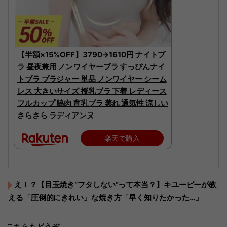
【半額×15%OFF】3790→1610円 ナイトブ
ラ 昼夜兼用 ノンワイヤーブラ すっぴんナイ
トブラ ブラジャー 単品 ノンワイヤー シーム
レス 大きいサイズ 授乳ブラ 下着 レディース
フルカップ 脇肉 育乳ブラ 蒸れ 通気性 涼しい
さらさら ラディアンヌ
楽天で購入
え！？【目玉焼き“フタしない”って本当？】キユーピーが教
える「圧倒的にきれい」な焼き方「早く知りたかった…」
こちらもどうぞ