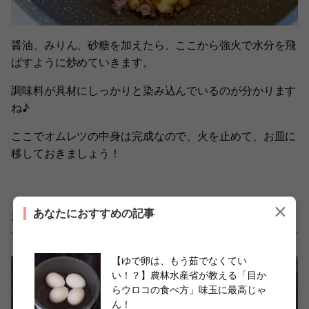
醤油、みりん、砂糖を加えたら、ここから強火で水分を飛
ばすように炒めていきます。
調味料が具材にしっかりと染み込んでいるのが分かります
ね♪
ここでオムレツの中身は完成なので、火を止めて、お皿に
移しておきましょう！
あなたにおすすめの記事
オムレツの作り方④卵で包んだら完成！
【ゆで卵は、もう茹でなくてい
い！？】農林水産省が教える「目か
らウロコの食べ方」味玉に最高じゃ
ん！