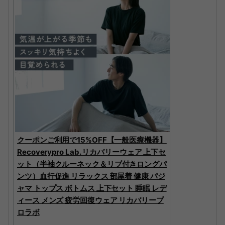
クーポンご利用で15%OFF【一般医療機器】
Recoverypro Lab. リカバリーウェア 上下セ
ット（半袖クルーネック＆リブ付きロングパ
ンツ）血行促進 リラックス 部屋着 健康 パジ
ャマ トップス ボトムス 上下セット 睡眠 レデ
ィース メンズ 疲労回復ウェア リカバリープ
ロラボ