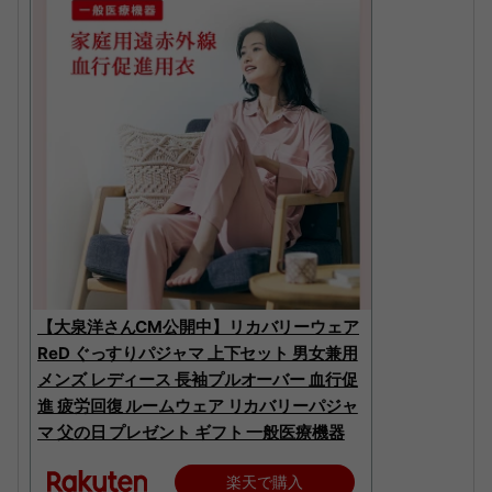
【大泉洋さんCM公開中】リカバリーウェア
ReD ぐっすりパジャマ 上下セット 男女兼用
メンズ レディース 長袖プルオーバー 血行促
進 疲労回復 ルームウェア リカバリーパジャ
マ 父の日 プレゼント ギフト 一般医療機器
楽天で購入