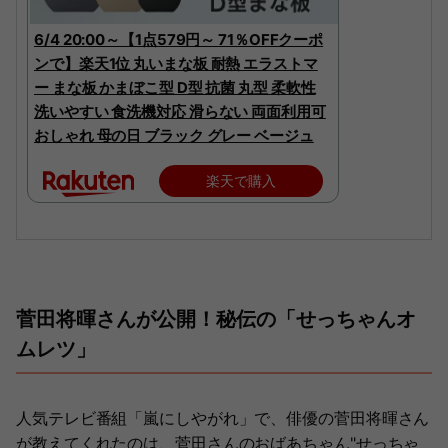
6/4 20:00～【1点579円～ 71％OFFクーポ
ンで】楽天1位 丸いまな板 耐熱 エラストマ
ー まな板 かまぼこ型 D型 抗菌 丸型 柔軟性
洗いやすい 食洗機対応 滑らない 両面利用可
おしゃれ 母の日 ブラック グレー ベージュ
楽天で購入
菅田将暉さんが公開！秘伝の「せっちゃんオ
ムレツ」
人気テレビ番組「嵐にしやがれ」で、俳優の菅田将暉さん
が教えてくれたのは、菅田さんのおばあちゃん"せっちゃ