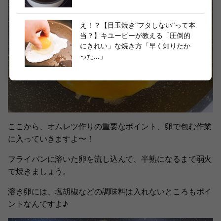
え！？【目玉焼き“フタしない”って本
当？】キユーピーが教える「圧倒的
にきれい」な焼き方「早く知りたか
った…」
ここから、オムレツ作りの重要なポイント、卵で包む作業
に入っていきますよ〜！
フライパンに溶いた卵を流し込んで、半熟になるまで弱火
で焼きましょう。
溶き卵には、塩胡椒などの調味料は入れないところもポイ
ントなんですよ♪