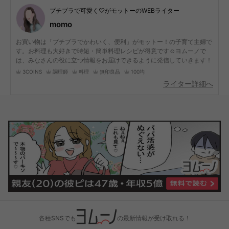
プチプラで可愛く♡がモットーのWEBライター
momo
お買い物は「プチプラでかわいく、便利」がモットー！の子育て主婦で
す。お料理も大好きで時短・簡単料理レシピが得意です☺︎ヨムーノで
は、みなさんの役に立つ情報をお届けできるように発信していきます！
3COINS
調理師
料理
無印良品
100均
ライター詳細へ
各種SNSでも
の最新情報が受け取れる！