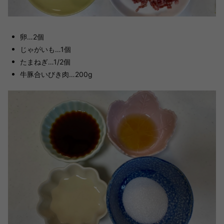
卵…2個
じゃがいも…1個
たまねぎ…1/2個
牛豚合いびき肉…200g