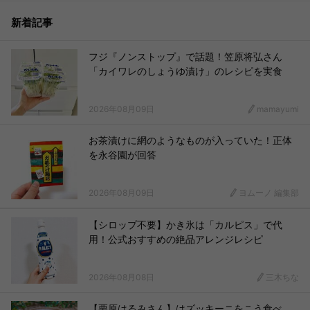
新着記事
フジ『ノンストップ』で話題！笠原将弘さん
「カイワレのしょうゆ漬け」のレシピを実食
2026年08月09日
mamayumi
お茶漬けに網のようなものが入っていた！正体
を永谷園が回答
2026年08月09日
ヨムーノ 編集部
【シロップ不要】かき氷は「カルピス」で代
用！公式おすすめの絶品アレンジレシピ
2026年08月08日
三木ちな
【栗原はるみさん】はズッキーニをこう食べ