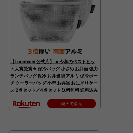
【Lunchichi 公式店】 ★令和のベストヒッ
ト大賞受賞★ 保冷バッグ 小さめ お弁当 強力
ランチバッグ 保冷 お弁当袋 アルミ 保冷ポー
チ クーラーバッグ 小型 お弁当 おにぎりケー
ス 2点セット／4点セット 送料無料 送料込み
楽天で購入