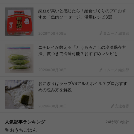
納豆が高いと感じたら！給食づくりのプロおす
すめ「魚肉ソーセージ」活用レシピ3選
2026年08月08日
ヨムーノ 編集部
ニチレイが教える「とうもろこしの冷凍保存方
法」皮つきで冷凍可能？おすすめレシピも
2026年08月08日
ヨムーノ 編集部
おにぎりはラップVSアルミホイル？プロおすす
めの包み方を解説
2026年08月08日
安達春香
人気記事ランキング
24時間PV集計
おうちごはん