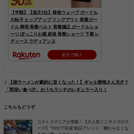
【半額】【楽天1位】骨格ウェーブ ガードル
大転子 ヒップアップ リングアウト 骨盤ガー
ドル 脚長 骨盤ベルト 骨盤矯正 ガードルショ
ーツ ぽっこりお腹 産後 骨盤ショーツ 下着 レ
ディース ラディアンヌ
楽天で購入
【袋ラーメンが劇的に旨くなった！】ギャル曽根さん天才？
「罪深い食べ方」おうちランチのレギュラー入り！
こちらもどうぞ
コストコマニアが実践！【大人気ミニサイズのチ
ーズ】“10分で完成”絶品アレンジ「棚からなくな