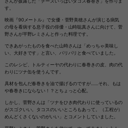
さんが披露した「チーズいっぱいタコス春巻き」を作りま
す。
映画『90メートル』で女優・菅野美穂さんが演じる病気
の母を看病する息子役の俳優・山時聡真さんに向けて、菅
野さんが平野レミさんと作った料理です。
できあがったものを食べた山時さんは「めっちゃ美味し
い、大好きです」と言い、パリパリと食べていました。
このレシピ、トルティーヤの代わりに春巻きの皮、肉の代
わりにツナ缶を使うんです。
具材を包んだ春巻きを油で揚げるのですが……それ、もは
や春巻きにならない！？とちょっと心配。
しかし、菅野さんは「ツナをひき肉代わりに使っているの
がスゴクいい。タコスのいいところもあって。（工程が）
めんどくさくないのがいい」とコメントしていました。