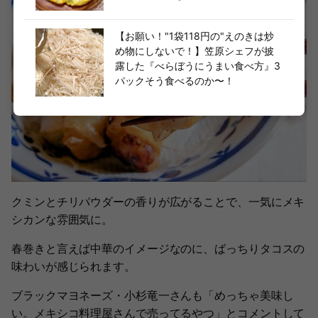
【お願い！"1袋118円の"えのきは炒
め物にしないで！】笠原シェフが披
露した『べらぼうにうまい食べ方』3
パックそう食べるのか〜！
クミンとチリパウダーの香りが広がることで、一気にメキ
シカンな雰囲気に。
春巻きと言えば中華のイメージなのに、ばっちりタコスの
味わいが感じられます。
ブラックマヨネーズ・小杉竜一さんも「めっちゃ美味し
い。メキシコ料理屋さんで売ってるやつ」とコメントして