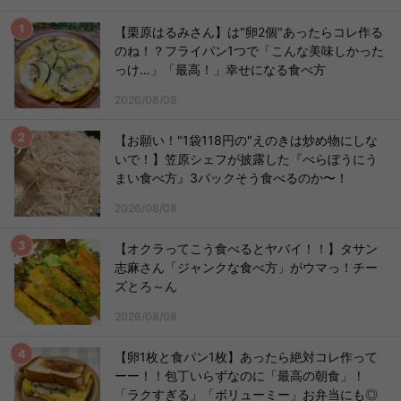
【栗原はるみさん】は"卵2個"あったらコレ作る
のね！？フライパン1つで「こんな美味しかった
っけ…」「最高！」幸せになる食べ方
2026/08/08
【お願い！"1袋118円の"えのきは炒め物にしな
いで！】笠原シェフが披露した『べらぼうにう
まい食べ方』3パックそう食べるのか〜！
2026/08/08
【オクラってこう食べるとヤバイ！！】タサン
志麻さん「ジャンクな食べ方」がウマっ！チー
ズとろ～ん
2026/08/08
【卵1枚と食パン1枚】あったら絶対コレ作って
ーー！！包丁いらずなのに「最高の朝食」！
「ラクすぎる」「ボリューミー」お弁当にも◎