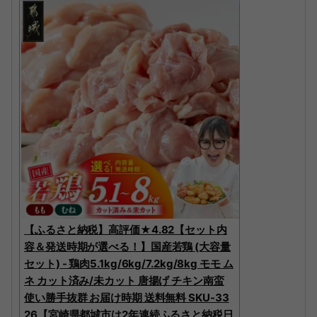
【ふるさと納税】高評価★4.82【セット内
容＆発送時期が選べる！】国産若鶏 (大容量
セット) - 鶏肉5.1kg/6kg/7.2kg/8kg モモ ム
ネ カット済み/未カット 唐揚げ チキン南蛮
使い勝手抜群 お届け時期 送料無料 SKU-33
26【宮崎県都城市は2年連続ふるさと納税日