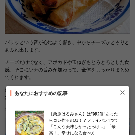
パリッという音が心地よく響き、中からチーズがとろりと
あふれ出します。
チーズだけでなく、アボカドや玉ねぎもとろとろとした食
感。そこにツナの旨みが加わって、全体をしっかりまとめ
てくれます。
最初はタコスにツナってどうなんだろう？と思っていまし
あなたにおすすめの記事
たが、もし肉を使っていたら、重たすぎたかも。
春巻きにするならツナが大正解です。
【栗原はるみさん】は"卵2個"あった
らコレ作るのね！？フライパン1つで
「こんな美味しかったっけ…」「最
高！」幸せになる食べ方