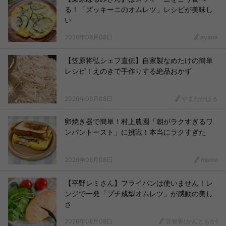
る！「ズッキーニのオムレツ」レシピが美味し
い
2026年08月08日
ayana
【笠原将弘シェフ直伝】自家製なめたけの簡単
レシピ！えのきで手作りする絶品おかず
2026年08月08日
やまだかほる
卵焼き器で簡単！村上農園「朝がラクすぎるワ
ンパントースト」に挑戦！本当にラクすぎた
2026年08月08日
momo
【平野レミさん】フライパンは使いません！レ
ンジで一発「プチ成型オムレツ」が感動の美し
さ
2026年08月08日
菅智香(かんともか)