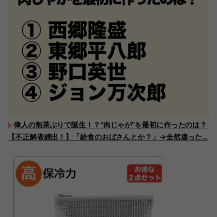
偉人の無茶ぶりで誕生！？"肉じゃが”を最初に作ったのは？
【不正解者続出！】「給食のおばさんとか？」→全然違った…