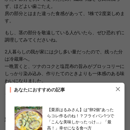
ず、ほどよい歯ごたえ。
房の部分とはまた違った食感があって、1株で2度楽しめま
す。
もし、茎の部分を敬遠している人がいたら、ぜひ恐れずに
調理してみてくださいね。
2人暮らしの我が家には少し多い量だったので、残った分
は冷蔵庫へ。
一晩置くと、ツナのコクと塩昆布の旨みがブロッコリーに
しっかり染み込み、作りたてのときよりも一体感のある味
わいになりました。
あなたにおすすめの記事
これは多めに作って、作り置きにしたい！
【栗原はるみさん】は"卵2個"あった
らコレ作るのね！？フライパン1つで
頼れる「あと一品」になる！"ツナ缶×ブロッ
「こんな美味しかったっけ…」「最
コリー"レシピ！
高！」幸せになる食べ方