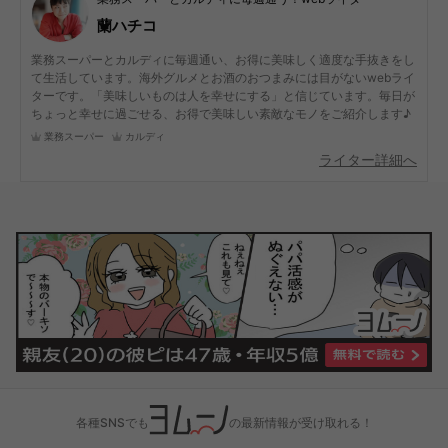
蘭ハチコ
業務スーパーとカルディに毎週通い、お得に美味しく適度な手抜きをし
て生活しています。海外グルメとお酒のおつまみには目がないwebライ
ターです。「美味しいものは人を幸せにする」と信じています。毎日が
ちょっと幸せに過ごせる、お得で美味しい素敵なモノをご紹介します♪
業務スーパー
カルディ
ライター詳細へ
各種SNSでも
の最新情報が受け取れる！