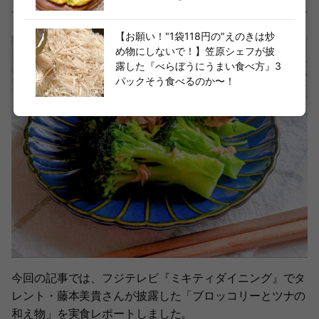
【お願い！"1袋118円の"えのきは炒
め物にしないで！】笠原シェフが披
露した『べらぼうにうまい食べ方』3
パックそう食べるのか〜！
今回の記事では、フジテレビ『ミキティダイニング』でタ
レント・藤本美貴さんが披露した「ブロッコリーとツナの
和え物」を実食レポートしました。