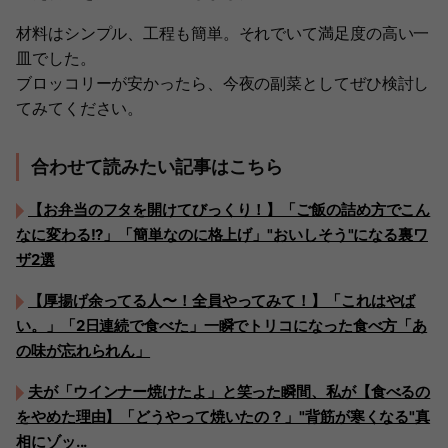
材料はシンプル、工程も簡単。それでいて満足度の高い一
皿でした。
ブロッコリーが安かったら、今夜の副菜としてぜひ検討し
てみてください。
合わせて読みたい記事はこちら
【お弁当のフタを開けてびっくり！】「ご飯の詰め方でこん
なに変わる!?」「簡単なのに格上げ」"おいしそう"になる裏ワ
ザ2選
【厚揚げ余ってる人〜！全員やってみて！】「これはやば
い。」「2日連続で食べた」一瞬でトリコになった食べ方「あ
の味が忘れられん」
夫が「ウインナー焼けたよ」と笑った瞬間、私が【食べるの
をやめた理由】「どうやって焼いたの？」"背筋が寒くなる"真
相にゾッ...