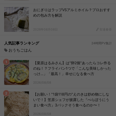
おにぎりはラップVSアルミホイル？プロおすす
めの包み方を解説
2026年08月08日
安達春香
人気記事ランキング
24時間PV集計
おうちごはん
【栗原はるみさん】は"卵2個"あったらコレ作る
のね！？フライパン1つで「こんな美味しかった
っけ…」「最高！」幸せになる食べ方
2026/08/08
【お願い！"1袋118円の"えのきは炒め物にしな
いで！】笠原シェフが披露した『べらぼうにう
まい食べ方』3パックそう食べるのか〜！
2026/08/08