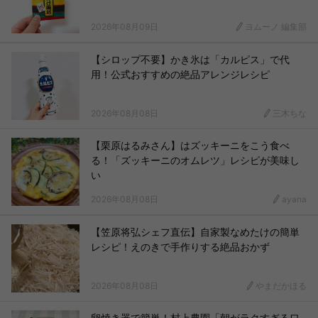
2026年08月09日
ヨムーノ 編集部
【シロップ不要】かき氷は「カルピス」で代
用！公式おすすめの絶品アレンジレシピ
2026年08月08日
三木ちな
【栗原はるみさん】はズッキーニをこう食べ
る！「ズッキーニのオムレツ」レシピが美味し
い
2026年08月08日
ayana
【笠原将弘シェフ直伝】自家製なめたけの簡単
レシピ！えのきで手作りする絶品おかず
2026年08月08日
やまだかほる
卵焼き器で簡単！村上農園「朝がラクすぎるワ