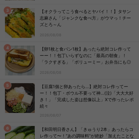
【オクラってこう食べるとヤバイ！！】タサン
志麻さん「ジャンクな食べ方」がウマっ！チー
ズとろ～ん
2026/08/08
【卵1枚と食パン1枚】あったら絶対コレ作って
ーー！！包丁いらずなのに「最高の朝食」！
「ラクすぎる」「ボリューミー」お弁当にも◎
2026/08/08
【豆腐1個と卵あったら…】絶対コレ作ってー
ー！！包丁・ボウル不要って神…(泣)「大大大好
き！」「完成した姿は想像以上」Xで作ったレポ
続々
2026/08/07
【和田明日香さん】「きゅうり2本」あったらコ
レ作って〜！“あの調味料”が絶妙「加えたことな