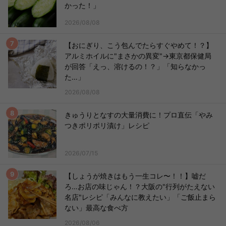
かった！」
2026/08/08
【おにぎり、こう包んでたらすぐやめて！？】
アルミホイルに"まさかの異変"→東京都保健局
が回答「えっ、溶けるの！？」「知らなかっ
た…」
2026/08/08
きゅうりとなすの大量消費に！プロ直伝「やみ
つきポリポリ漬け」レシピ
2026/07/15
【しょうが焼きはもう一生コレ〜！！】嘘だ
ろ…お店の味じゃん！？大阪の"行列がたえない
名店"レシピ「みんなに教えたい」「ご飯止まら
ない」最高な食べ方
2026/08/06