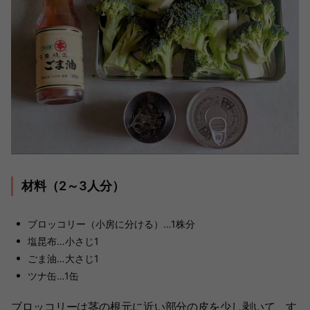
材料（2～3人分）
ブロッコリー（小房に分ける）…1株分
塩昆布…小さじ1
ごま油…大さじ1
ツナ缶…1缶
ブロッコリーは茎の根元に近い部分の皮を少し剥いて、す