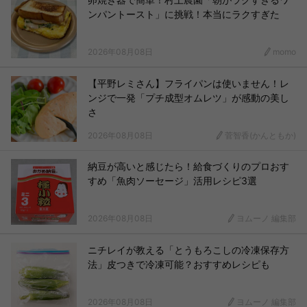
ンパントースト」に挑戦！本当にラクすぎた
2026年08月08日
momo
【平野レミさん】フライパンは使いません！レ
ンジで一発「プチ成型オムレツ」が感動の美し
さ
2026年08月08日
菅智香(かんともか)
納豆が高いと感じたら！給食づくりのプロおす
すめ「魚肉ソーセージ」活用レシピ3選
2026年08月08日
ヨムーノ 編集部
ニチレイが教える「とうもろこしの冷凍保存方
法」皮つきで冷凍可能？おすすめレシピも
2026年08月08日
ヨムーノ 編集部