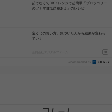
茹でなくてOK！レンジで超簡単「ブロッコリー
のツナマヨ塩昆布あえ」のレシピ
宝くじの買い方、気づいた人から結果が変わっ
ていく
合同会社デジタルファーム
PR
Recommended by