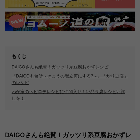
もくじ
DAIGOさんも絶賛！ガッツリ系豆腐おかずレシピ
『DAIGOも台所～きょうの献立何にする?～』「炒り豆腐」
のレシピ
わが家のヘビロテレシピに仲間入り！絶品豆腐レシピお試
しを！
DAIGOさんも絶賛！ガッツリ系豆腐おかずレ