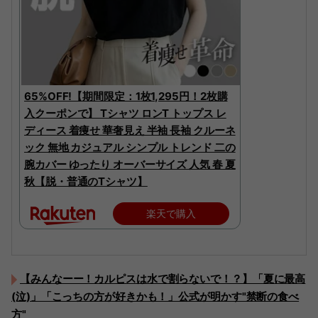
65%OFF!【期間限定：1枚1,295円！2枚購
入クーポンで】 Tシャツ ロンT トップス レ
ディース 着痩せ 華奢見え 半袖 長袖 クルーネ
ック 無地 カジュアル シンプル トレンド 二の
腕カバー ゆったり オーバーサイズ 人気 春 夏
秋【脱・普通のTシャツ】
楽天で購入
【みんなーー！カルピスは水で割らないで！？】「夏に最高
(泣)」「こっちの方が好きかも！」公式が明かす"禁断の食べ
方"