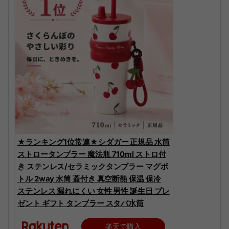
★ランキング1位常連★シダガー 正規品 水筒
ストロータンブラー 魔法瓶 710ml ストロ付
き ステンレス/セラミックタンブラー マグボ
トル 2way 水筒 蓋付き 真空断熱 保温 保冷
ステンレス 漏れにくい 女性 男性 誕生日 プレ
ゼント ギフト タンブラー スタバ水筒
楽天で購入