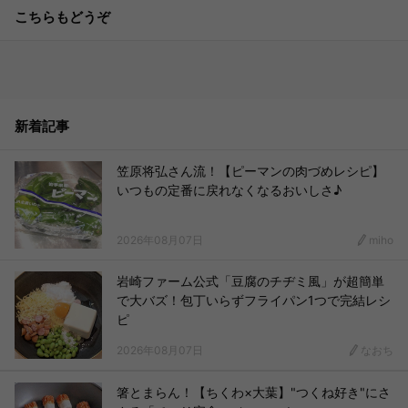
こちらもどうぞ
新着記事
笠原将弘さん流！【ピーマンの肉づめレシピ】
いつもの定番に戻れなくなるおいしさ♪
2026年08月07日
miho
岩崎ファーム公式「豆腐のチヂミ風」が超簡単
で大バズ！包丁いらずフライパン1つで完結レシ
ピ
2026年08月07日
なおち
箸とまらん！【ちくわ×大葉】"つくね好き"にさ