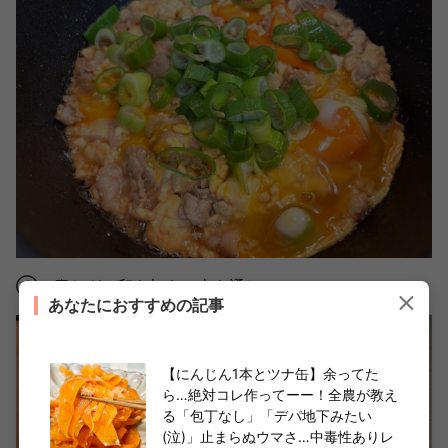
④に青ねぎ、卵を加えて火を通し、
あなたにおすすめの記事
【にんじん1本とツナ缶】余ってた
ら…絶対コレ作ってーー！全農が教え
る「包丁なし」「デパ地下みたい
(泣)」止まらぬウマさ…中毒性ありレ