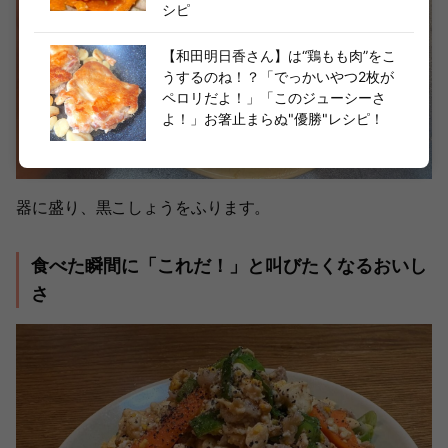
シピ
【和田明日香さん】は“鶏もも肉”をこ
うするのね！？「でっかいやつ2枚が
ペロリだよ！」「このジューシーさ
よ！」お箸止まらぬ"優勝"レシピ！
器に盛り、黒こしょうをふります。
食べた瞬間に「これだ！」と叫びたくなるおいし
さ