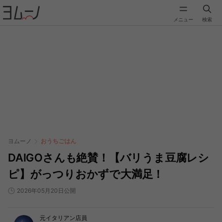
メニュー
検索
ヨムーノ
おうちごはん
DAIGOさんも絶賛！【バリうま豆腐レシ
ピ】がっつりおかずで大満足！
2026年05月20日公開
元イタリアン店員