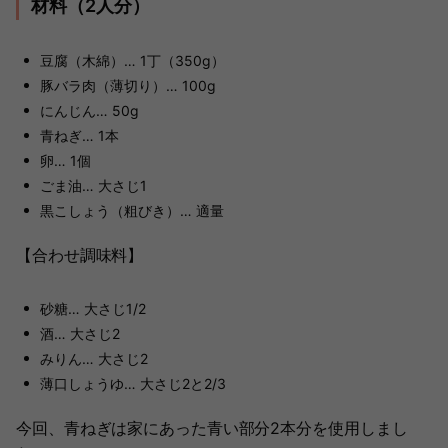
材料（2人分）
豆腐（木綿）… 1丁（350g）
豚バラ肉（薄切り）… 100g
にんじん… 50g
青ねぎ… 1本
卵… 1個
ごま油… 大さじ1
黒こしょう（粗びき）… 適量
【合わせ調味料】
砂糖… 大さじ1/2
酒… 大さじ2
みりん… 大さじ2
薄口しょうゆ… 大さじ2と2/3
今回、青ねぎは家にあった青い部分2本分を使用しまし