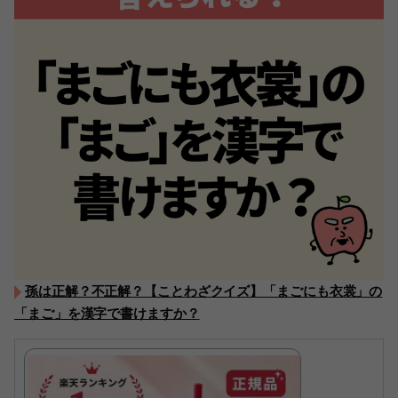
孫は正解？不正解？【ことわざクイズ】「まごにも衣裳」の
「まご」を漢字で書けますか？