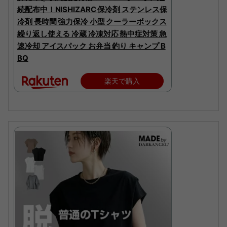
続配布中！NISHIZARC 保冷剤 ステンレス保
冷剤 長時間 強力保冷 小型 クーラーボックス
繰り返し使える 冷蔵 冷凍対応 熱中症対策 急
速冷却 アイスパック お弁当 釣り キャンプ B
BQ
楽天で購入