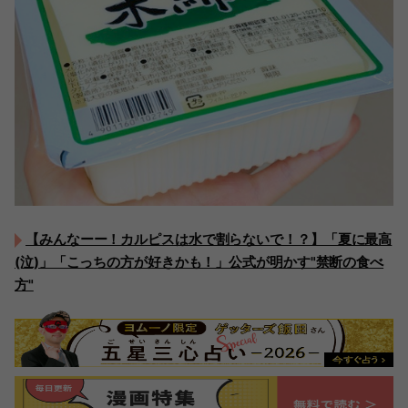
【みんなーー！カルピスは水で割らないで！？】「夏に最高
(泣)」「こっちの方が好きかも！」公式が明かす"禁断の食べ
方"