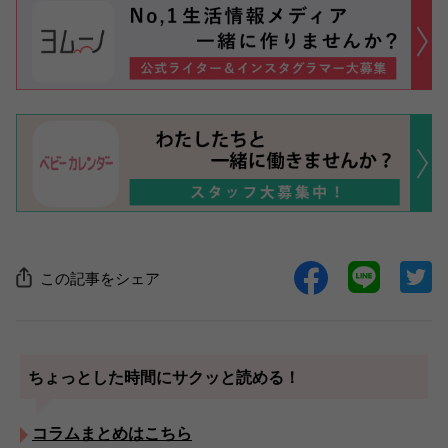
この記事をシェア
ちょっとした時間にサクッと読める！
コラムまとめはこちら