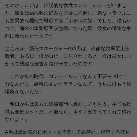
そのホテルには、伝説的な女性コンシェルジュがいまし
た。彼女は宿泊客の好みを完璧に把握し、急なトラブルに
も驚異的な機転で対応する「ホテルの顔」でした。僕もか
つて、海外の重要顧客が急病になった際、彼女の迅速な手
配に救われた一人です。
ところが、新任マネージャーのA男は、冷徹な効率至上主
義者。ある日、僕がロビーに居合わせると、彼は彼女に向
かって残酷な宣告を浴びせていたのです。
「これからの時代、コンシェルジュなんて不要ｗ AIで十
分なんだよ。給料の高いベテランなんて、うちにはもう居
場所がないんだ」
「明日からは裏方の清掃部門へ異動してもらう。手当も役
職も全部カットだ。不服なら、今すぐ出てってくれて構わ
ないよ？」
A男は最新鋭のロボットを指差して高笑い。絶望する彼女