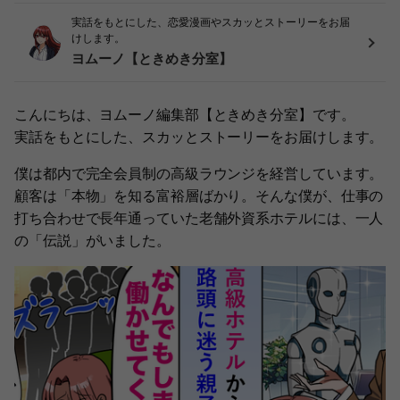
実話をもとにした、恋愛漫画やスカッとストーリーをお届
けします。
ヨムーノ【ときめき分室】
こんにちは、ヨムーノ編集部【ときめき分室】です。
実話をもとにした、スカッとストーリーをお届けします。
僕は都内で完全会員制の高級ラウンジを経営しています。
顧客は「本物」を知る富裕層ばかり。そんな僕が、仕事の
打ち合わせで長年通っていた老舗外資系ホテルには、一人
の「伝説」がいました。