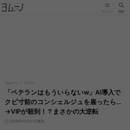
メニュー
検索
ヨムーノ
コラム
「ベテランはもういらないw」AI導入で
クビ寸前のコンシェルジュを雇ったら…
→VIPが殺到！？まさかの大逆転
2026年03月31日更新