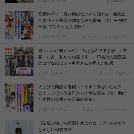
2026年08月01日
mamayumi
高級料亭で「君の席はないから帰れw」義家族
がエリート医師の幼なじみを優先（泣）→“娘の
一言”でスカッと大逆転！
2026年07月31日
ヨムーノ【ときめき分室】
ロケハンに向かうAD「私たちの席ですが…」乗
客「いえ、私たちの席です…」10名分の指定席
のはずなのに？→車掌さんを呼んだ結果
2026年07月30日
ヨムーノ 編集部
人助けで商談を遅刻→「今すぐ来ないならク
ビ！」パワハラ上司から非情な宣告（泣）助け
た女性の父親から正義の鉄槌！
2026年07月30日
ヨムーノ【ときめき分室】
【炭酸が抜ける原因】氷入りコップへの注ぎ方
と正しい保管方法