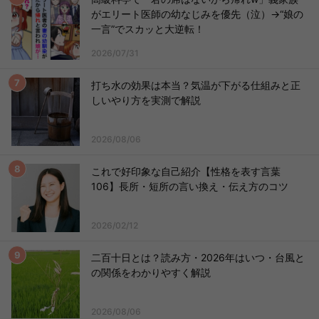
がエリート医師の幼なじみを優先（泣）→“娘の
一言”でスカッと大逆転！
2026/07/31
打ち水の効果は本当？気温が下がる仕組みと正
しいやり方を実測で解説
2026/08/06
これで好印象な自己紹介【性格を表す言葉
106】長所・短所の言い換え・伝え方のコツ
2026/02/12
二百十日とは？読み方・2026年はいつ・台風と
の関係をわかりやすく解説
2026/08/06