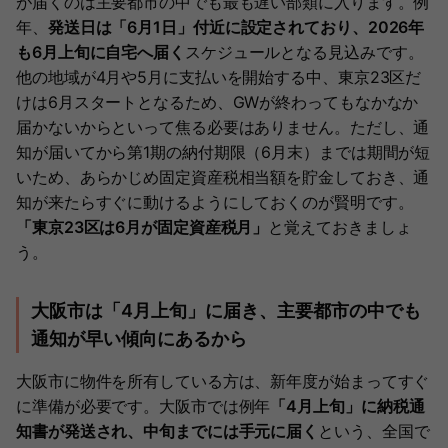
が届くのは主要都市の中でも最も遅い部類に入ります。例
年、
発送日は「6月1日」付近に設定されており、2026年
も6月上旬に自宅へ届く
スケジュールとなる見込みです。
他の地域が4月や5月に支払いを開始する中、東京23区だ
けは6月スタートとなるため、GWが終わってもなかなか
届かないからといって焦る必要はありません。ただし、通
知が届いてから第1期の納付期限（6月末）までは期間が短
いため、あらかじめ固定資産税相当額を貯金しておき、通
知が来たらすぐに動けるようにしておくのが賢明です。
「東京23区は6月が固定資産税月」
と覚えておきましょ
う。
大阪市は「4月上旬」に届き、主要都市の中でも
通知が早い傾向にあるから
大阪市に物件を所有している方は、新年度が始まってすぐ
に準備が必要です。大阪市では例年
「4月上旬」に納税通
知書が発送され、中旬までには手元に届く
という、全国で