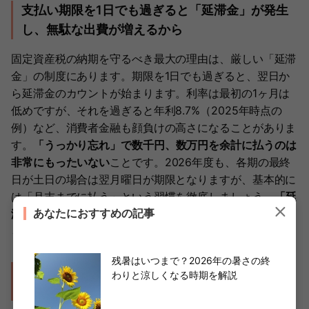
支払い期限を1日でも過ぎると「延滞金」が発生
し、無駄な出費が増えるから
固定資産税の納期を守るべき最大の理由は、厳しい「延滞
金」の制度にあります。期限を1日でも過ぎると、翌日か
ら延滞金のカウントが始まります。利率は最初の1ヶ月は
低めですが、それを過ぎると年利8.7%（2025年時点の
例）など、消費者金融も顔負けの高さになることがありま
す。
「うっかり忘れ」で数千円、数万円を余計に払うのは
非常にもったいない
ことです。2026年度も、各期の最終
日が土日の場合は翌月曜日が期限となりますが、基本的に
は「月末までに払う」という習慣を徹底しましょう。
「延
あなたにおすすめの記事
滞金は家計の敵」
であることを肝に銘じ、通知書が届いた
らカレンダーに大きく納期を書き込んでおきましょう。
残暑はいつまで？2026年の暑さの終
PayPayやLINE Payなら、通知書のバーコードを
わりと涼しくなる時期を解説
読み取るだけで自宅で完結するから