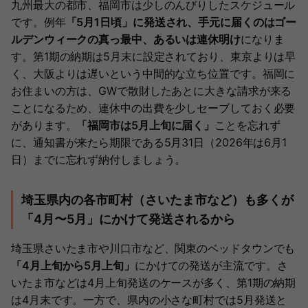
九州最大の都市、福岡市は少しのんびりしたスケジュール
です。例年
「5月1日頃」に発送され、手元に届くのはゴー
ルデンウィークの真っ最中、あるいは連休明け
になりま
す。第1期の納期は5月末に設定されており、東京よりは早
く、大阪よりは遅いという中間的な立ち位置です。福岡に
お住まいの方は、GWで散財したあとに大きな請求が来る
ことになるため、連休中の出費を少しセーブしておく必要
があります。
「福岡市は5月上旬に届く」
ことを忘れず
に、通知書が来たら期限である5月31日（2026年は6月1
日）までに忘れず納付しましょう。
埼玉県内の各市町村（さいたま市など）も多くが
「4月〜5月」にかけて発送されるから
埼玉県さいたま市や川口市など、関東のベッドタウンでも
「4月上旬から5月上旬」
にかけての発送が主流です。さ
いたま市などは4月上旬発送のケースが多く、第1期の納期
は4月末です。一方で、県内の小さな町村では5月発送と