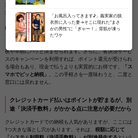
2026年、最もおすすめな支払い方法は「スマホ決済（請
求書払い）」です。納税通知書に印字されているバーコー
「お風呂入ってきます♪」義実家の脱
ドやQRコード（eL-QR）を、
PayPay（ペイペイ）やLINE
衣所に入った妻→そこに現れた“まさ
Pay、d払い、au PAYなどのアプリでスキャンするだけ
かの男性”に「ぎゃー！」背筋が凍っ
たワケ
で、24時間いつでも自宅から納税が完了します。銀行や
コンビニのレジに並ぶ必要がなく、仕事が忙しい方でも深
夜や早朝にパッと済ませられます。さらに、各決済サービ
スのキャンペーンを利用すれば、ポイント還元が受けられ
る場合もあり、現金で払うよりも実質的にお得です。
「ス
マホでピッと納税」
。この手軽さを一度味わうと、二度と
窓口には戻れません。
クレジットカード払いはポイントが貯まるが、別
途「決済手数料」がかかる点に注意が必要だから
クレジットカードでの納税も人気がありますが、ここには
1つ大きな落とし穴があります。それは、
税額に応じて
「システム利用料（決済手数料）」が別途発生する
という