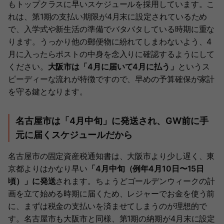
もトップクラスに早いスケジュールを採用しています。こ
れは、第1期の支払い期限が4月末に設定されているため
で、入学式や新生活の準備でバタバタしている時期に重な
ります。うっかり他の郵便物に紛れてしまわないよう、4
月に入ったらポストの中身を念入りに確認するようにして
ください。
大阪市は「4月に届いて4月に払う」
というス
ピーディーな流れが特徴ですので、早めの予算確保が家計
を守る鍵となります。
名古屋市は「4月中旬」に発送され、GW前に手
元に届くスケジュールだから
名古屋市の固定資産税通知書は、大阪市より少し遅く、東
京都よりはかなり早い
「4月中旬（例年4月10日〜15日
頃）」に発送
されます。ちょうどゴールデンウィークの計
画を立て始める時期に届くため、レジャーでお金を使う前
に、まずは税金の支払いを済ませてしまうのが理想的で
す。名古屋市も大阪市と同様、第1期の納期が4月末に設定