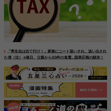
「寄生虫は出て行け！」家族にニート扱いされ、追い出され
た僕（泣）→後日、父親から50件の鬼電…因果応報の顛末！