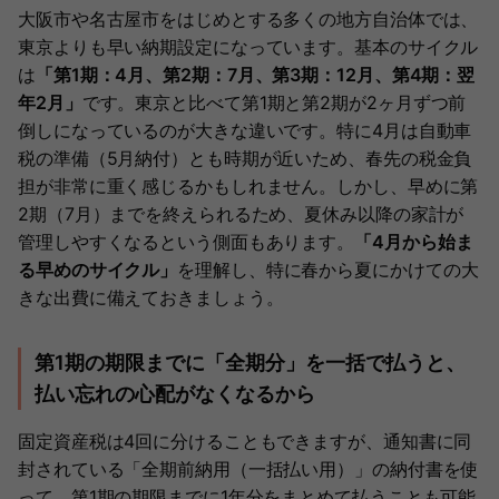
大阪市や名古屋市をはじめとする多くの地方自治体では、
東京よりも早い納期設定になっています。基本のサイクル
は
「第1期：4月、第2期：7月、第3期：12月、第4期：翌
年2月」
です。東京と比べて第1期と第2期が2ヶ月ずつ前
倒しになっているのが大きな違いです。特に4月は自動車
税の準備（5月納付）とも時期が近いため、春先の税金負
担が非常に重く感じるかもしれません。しかし、早めに第
2期（7月）までを終えられるため、夏休み以降の家計が
管理しやすくなるという側面もあります。
「4月から始ま
る早めのサイクル」
を理解し、特に春から夏にかけての大
きな出費に備えておきましょう。
第1期の期限までに「全期分」を一括で払うと、
払い忘れの心配がなくなるから
固定資産税は4回に分けることもできますが、通知書に同
封されている「全期前納用（一括払い用）」の納付書を使
って、第1期の期限までに1年分をまとめて払うことも可能