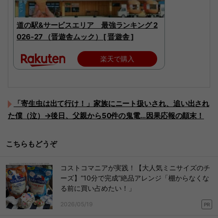
道の駅&サービスエリア 最強ランキング 2
026-27 （晋遊舎ムック） [ 晋遊舎 ]
楽天で購入
「寄生虫は出て行け！」家族にニート扱いされ、追い出され
た僕（泣）→後日、父親から50件の鬼電…因果応報の顛末！
こちらもどうぞ
コストコマニアが実践！【大人気ミニサイズのチ
ーズ】“10分で完成”絶品アレンジ「棚からなくな
る前に買い占めたい！」
2026/05/19
PR