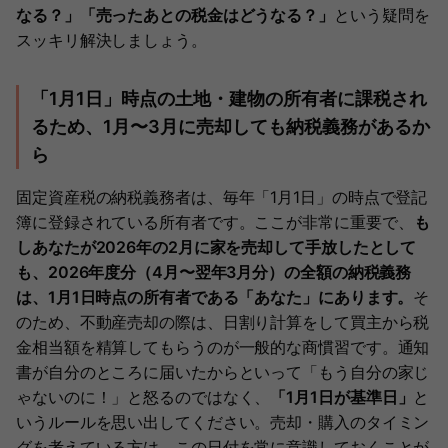
なる？」「売ったあとの税金はどうなる？」
という疑問を
スッキリ解決しましょう。
「1月1日」時点の土地・建物の所有者に課税され
るため、1月〜3月に売却しても納税義務があるか
ら
固定資産税の納税義務者は、毎年「1月1日」の時点で登記
簿に登録されている所有者です。ここが非常に重要で、
も
しあなたが2026年の2月に家を売却して手放したとして
も、2026年度分（4月〜翌年3月分）の全額の納税義務
は、1月1日時点の所有者である「あなた」にあります。
そ
のため、不動産売却の際は、日割り計算をして買主から税
金相当額を精算してもらうのが一般的な商慣習です。通知
書が自分のところに届いたからといって「もう自分の家じ
ゃないのに！」と怒るのではなく、
「1月1日が基準日」
と
いうルールを思い出してください。売却・購入のタイミン
グを考えている方は、この日付を常に意識しておくことが