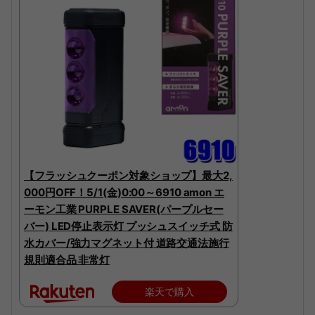
【フラッシュクーポン対象ショップ】最大2,
000円OFF！5/1(金)0:00～6910 amon エ
ーモン工業 PURPLE SAVER(パープルセー
バー) LED停止表示灯 プッシュスイッチ式 防
水カバー/強力マグネット付 道路交通法施行
規則適合品 非常灯
楽天で購入