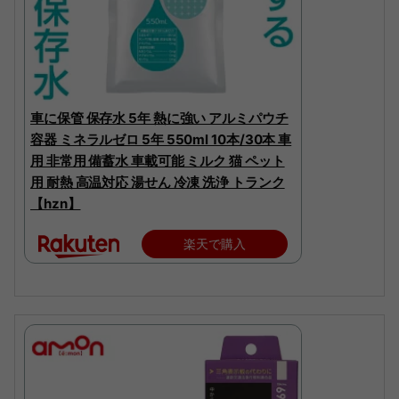
車に保管 保存水 5年 熱に強い アルミパウチ
容器 ミネラルゼロ 5年 550ml 10本/30本 車
用 非常用 備蓄水 車載可能 ミルク 猫 ペット
用 耐熱 高温対応 湯せん 冷凍 洗浄 トランク
【hzn】
楽天で購入