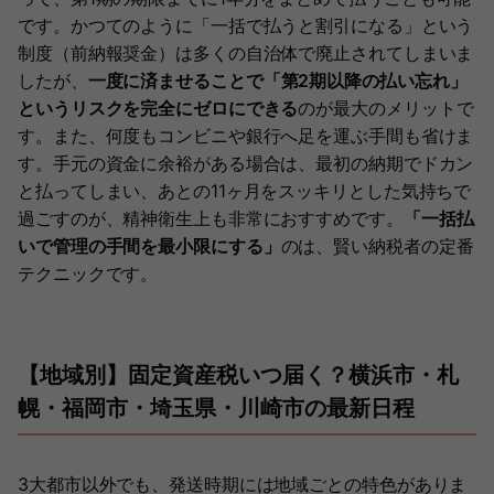
です。かつてのように「一括で払うと割引になる」という
制度（前納報奨金）は多くの自治体で廃止されてしまいま
したが、
一度に済ませることで「第2期以降の払い忘れ」
というリスクを完全にゼロにできる
のが最大のメリットで
す。また、何度もコンビニや銀行へ足を運ぶ手間も省けま
す。手元の資金に余裕がある場合は、最初の納期でドカン
と払ってしまい、あとの11ヶ月をスッキリとした気持ちで
過ごすのが、精神衛生上も非常におすすめです。
「一括払
いで管理の手間を最小限にする」
のは、賢い納税者の定番
テクニックです。
【地域別】固定資産税いつ届く？横浜市・札
幌・福岡市・埼玉県・川崎市の最新日程
3大都市以外でも、発送時期には地域ごとの特色がありま