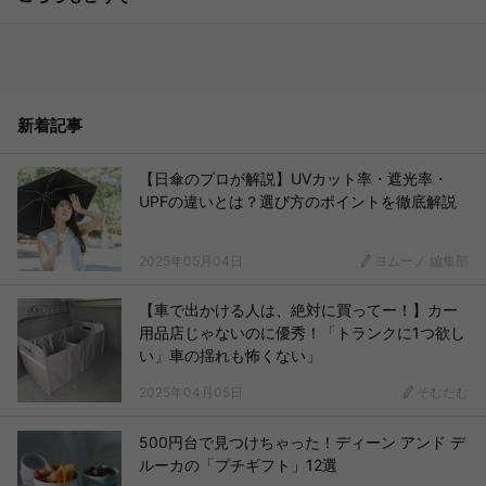
新着記事
【日傘のプロが解説】UVカット率・遮光率・
UPFの違いとは？選び方のポイントを徹底解説
2025年05月04日
ヨムーノ 編集部
【車で出かける人は、絶対に買ってー！】カー
用品店じゃないのに優秀！「トランクに1つ欲し
い」車の揺れも怖くない」
2025年04月05日
そむたむ
500円台で見つけちゃった！ディーン アンド デ
ルーカの「プチギフト」12選