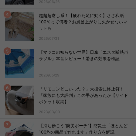
2026/06/26
超超超癒し系！【疲れた足に効く】ささ和紙
100％って何者？お風呂上がりに欠かせないマ
ットも
2026/07/31
【マツコの知らない世界】日傘「エスタ断熱パ
ラソル」本音レビュー！驚きの効果を検証
2026/05/29
「リモコンどこいった？」大捜索に終止符！
「家族にも大評判」この手があったか【サイド
ポケット収納】
2023/03/03
【持ち歩こう"防災ポーチ"】防災士「ほとんど
100均の商品で作れます」作り方を解説