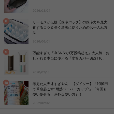
2026/03/04
サーモスが伝授【保冷バッグ】の保冷力を最大
化するコツ＆長く清潔に使うためのお手入れ方
法
2026/06/01
万能すぎて「今SNSで1万投稿超え」大人気！お
しゃれ＆本当に使える「水筒カバーBEST16」
2020/02/18
考えた人天才すぎやん！【ダイソー】「1個9円
で革命起こす"耐熱ペーパーカップ"」「何回も
使い倒せる」意外な使い方も！
2022/02/02