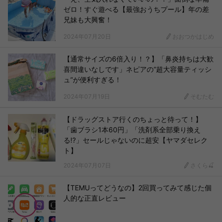
ゼロ！すぐ遊べる【最強おうちプール】年の差
兄妹も大興奮！
2024年07月20日
おおつかはじめ
【通常サイズの6倍入り！？】「鼻炎持ちは大歓
喜間違いなしです」ネピアの“超大容量ティッシ
ュ”が便利すぎる！
2024年07月19日
そむたむ
【ドラッグストア行くのちょっと待って！】
「歯ブラシ1本60円」「洗剤系全部乗り換え
る!?」セールじゃないのに超安【ヤマダセレク
ト】
2024年07月07日
さくら🍒
【TEMUってどうなの】2回買ってみて感じた個
人的な正直レビュー