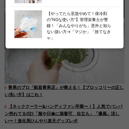
【やってたら至急やめて！保冷剤
の“NGな使い方”】管理栄養士が警
鐘！「みんなやりがち」意外と知ら
ない扱い方→「マジか」「捨てなき
ゃ」
青果のプロ「船昌青果店」が教える！【ブロッコリーの正し
い洗い方】はこれ！
【ネッククーラー&ハンディファン卒業〜！】人気でバンバ
ン売れてる(泣)「服や日傘に装着可、自立も」「爆風」涼し
い〜！進化系ひんやり楽天グッズレポ