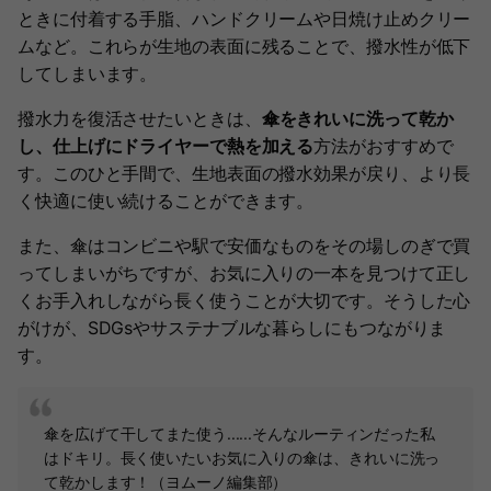
ときに付着する手脂、ハンドクリームや日焼け止めクリー
ムなど。これらが生地の表面に残ることで、撥水性が低下
してしまいます。
撥水力を復活させたいときは、
傘をきれいに洗って乾か
し、仕上げにドライヤーで熱を加える
方法がおすすめで
す。このひと手間で、生地表面の撥水効果が戻り、より長
く快適に使い続けることができます。
また、傘はコンビニや駅で安価なものをその場しのぎで買
ってしまいがちですが、お気に入りの一本を見つけて正し
くお手入れしながら長く使うことが大切です。そうした心
がけが、SDGsやサステナブルな暮らしにもつながりま
す。
傘を広げて干してまた使う......そんなルーティンだった私
はドキリ。長く使いたいお気に入りの傘は、きれいに洗っ
て乾かします！（ヨムーノ編集部）