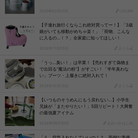
2025年03月21日
LOCARI
【子連れ旅行くならこれ絶対買ってー！】「3歳
娘がいても移動がめちゃ楽！」「荷物、こんな
に入るの…！？」全家庭に知ってほしい！
2024年11月03日
さくら🍒
「うっ…臭い！」は卒業！【売れすぎて偽物ま
で出回る“魔法の粉”】がすごい！「半年臭わな
い」ブーツ・上履きに絶対入れて！
2024年10月13日
さくら🍒
【いつものそうめんにもう戻れない…】小学生
兄妹が「またやりたい！」5回リピート！大興奮
の最強夏アイテム
2024年08月20日
おおつかはじめ
「え、空気入れなくていいの！？」面倒な準備