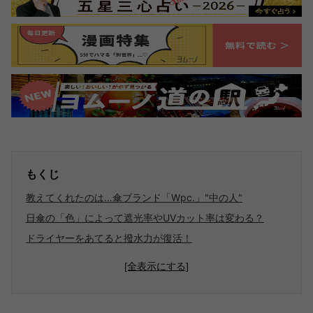
もくじ
教えてくれたのは…傘ブランド「Wpc.」"中の人"
日傘の「色」によって遮光率やUVカット率は変わる？
ドライヤーをあてると撥水力が復活！
[全表示にする]