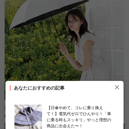
あなたにおすすめの記事
【日傘やめて、コレに乗り換え
絶望…「ズボンの中、蒸れ蒸れ」を神回避【しまむら】「雨
て！】電気代ゼロでひんやり！「車
の日も晴れの日も大活躍」最新6選
に乗る時もスッキリ」やっと理想の
商品に出会えた〜！