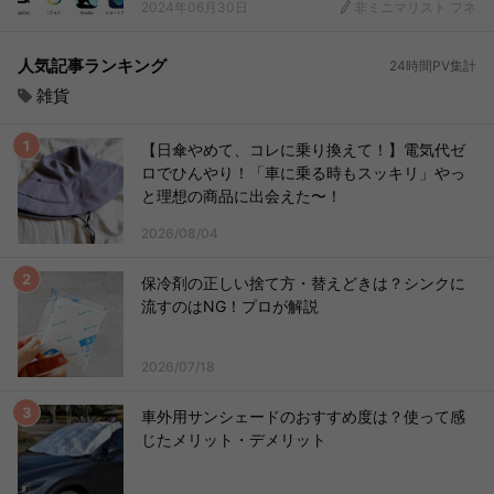
2024年06月30日
非ミニマリスト フネ
人気記事ランキング
24時間PV集計
雑貨
【日傘やめて、コレに乗り換えて！】電気代ゼ
ロでひんやり！「車に乗る時もスッキリ」やっ
と理想の商品に出会えた〜！
2026/08/04
保冷剤の正しい捨て方・替えどきは？シンクに
流すのはNG！プロが解説
2026/07/18
車外用サンシェードのおすすめ度は？使って感
じたメリット・デメリット