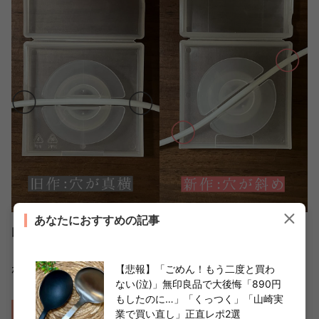
あなたにおすすめの記事
以前はケーブルを通す穴の位置が真横でした。
しかし、今回は穴が斜めについたおかげで巻き取りやすさ
がぐんとアップ！
【悲報】「ごめん！もう二度と買わ
ない(泣)」無印良品で大後悔「890円
もしたのに…」「くっつく」「山崎実
スマホスタンドの調節が可能
業で買い直し」正直レポ2選