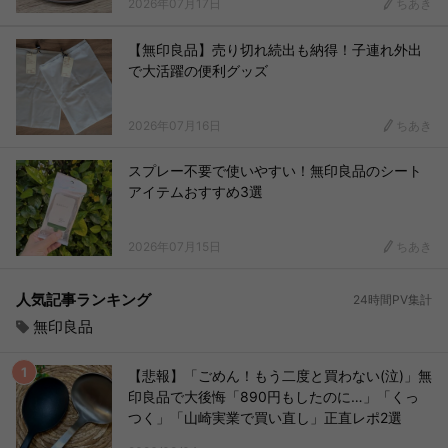
2026年07月17日
ちあき
【無印良品】売り切れ続出も納得！子連れ外出
で大活躍の便利グッズ
2026年07月16日
ちあき
スプレー不要で使いやすい！無印良品のシート
アイテムおすすめ3選
2026年07月15日
ちあき
人気記事ランキング
24時間PV集計
無印良品
【悲報】「ごめん！もう二度と買わない(泣)」無
印良品で大後悔「890円もしたのに…」「くっ
つく」「山崎実業で買い直し」正直レポ2選