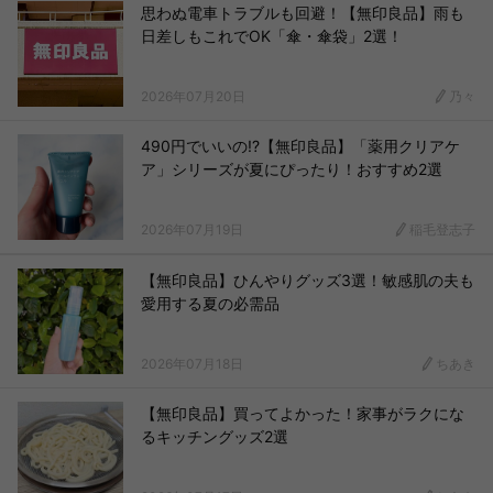
思わぬ電車トラブルも回避！【無印良品】雨も
日差しもこれでOK「傘・傘袋」2選！
2026年07月20日
乃々
490円でいいの!?【無印良品】「薬用クリアケ
ア」シリーズが夏にぴったり！おすすめ2選
2026年07月19日
稲毛登志子
【無印良品】ひんやりグッズ3選！敏感肌の夫も
愛用する夏の必需品
2026年07月18日
ちあき
【無印良品】買ってよかった！家事がラクにな
るキッチングッズ2選