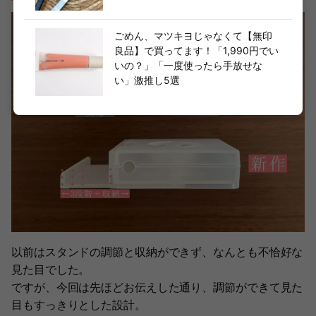
ごめん、マツキヨじゃなくて【無印
良品】で買ってます！「1,990円でい
いの？」「一度使ったら手放せな
い」激推し5選
以前はスタンドの調節と収納ができず、なんとも不恰好な
見た目でした。
ですが、今回は先ほどお伝えした通り、調節ができて見た
目もすっきりとした設計。