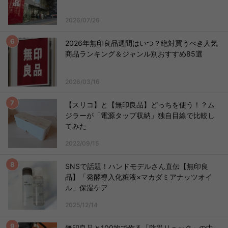
2026/07/26
2026年無印良品週間はいつ？絶対買うべき人気
商品ランキング＆ジャンル別おすすめ85選
2026/03/16
【スリコ】と【無印良品】どっちを使う！？ム
ジラーが「電源タップ収納」独自目線で比較し
てみた
2022/09/15
SNSで話題！ハンドモデルさん直伝【無印良
品】「発酵導入化粧液×マカダミアナッツオイ
ル」保湿ケア
2025/12/14
無印良品と100均で作る「防災リュック」の中