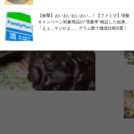
【衝撃】おいおいおいおい…！【ファミマ】増量
キャンペーン対象商品の"増量率"検証した結果…
「えぇ…マジかよ…」グラム数で徹底比較6選！