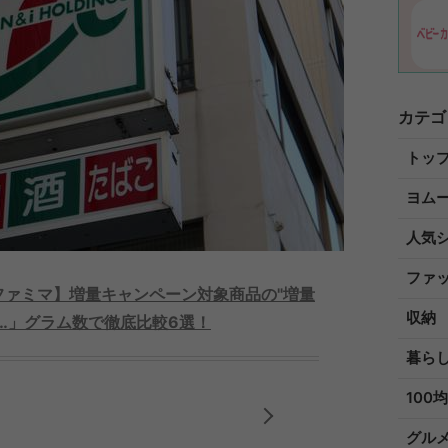
カテゴ
トッ
ヨム
人気
ファ
ファミマ】増量キャンペーン対象商品の"増量
収納
…」グラム数で徹底比較6選！
暮ら
100均
グル