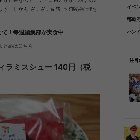
ドが定番なので、チョコ系とかが登場すると
イベ
ます。しかも“ざくざく食感”って購買心理を
都道
ハン
まで！毎週編集部が実食中
まとめはこちら
注目
ィラミスシュー 140円（税