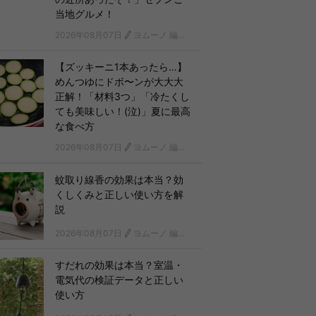
当地グルメ！
2026年08月07日
ヨムーノ 編集部
【ズッキーニ1本あったら…】
めんつゆにドボ〜ンが大大大
正解！「材料3つ」「冷たくし
ても美味しい！(泣)」夏に最高
な食べ方
2026年08月07日
ヨムーノ 編集部
蚊取り線香の効果は本当？効
くしくみと正しい使い方を解
説
2026年08月07日
ヨムーノ 編集部
すだれの効果は本当？室温・
電気代の検証データと正しい
使い方