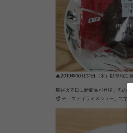
▲2019年10月31日（木）以降順次
毎週火曜日に新商品が登場するのに
感 チョコティラミスシュー」です。