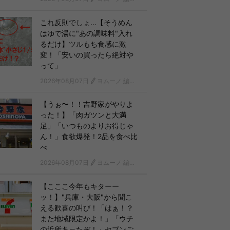
これ反則でしょ…【そうめん
はゆで湯に"あの調味料"入れ
るだけ】ツルもち食感に激
変！「安いの買ったら絶対や
って」
2026年08月07日
ヨムーノ 編集部
【うぉ〜！！吉野家がやりよ
った！】「肉ガツンと大満
足」「いつものよりお得じゃ
ん！」食欲爆発！2品を食べ比
べ
2026年08月07日
ヨムーノ 編集部
【こここ今年もキターー
ッ！】"兵庫・大阪"から聞こ
える歓喜の叫び！「はぁ！？
また地域限定かよ！」「ウチ
の近所あったぞ！」セブンご