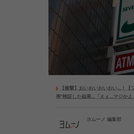
【衝撃】おいおいおいおい…！【
率"検証した結果…「えぇ…マジかよ
ヨムーノ 編集部