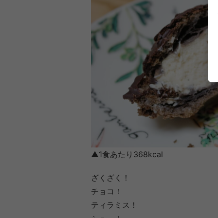
▲1食あたり368kcal
ざくざく！
チョコ！
ティラミス！