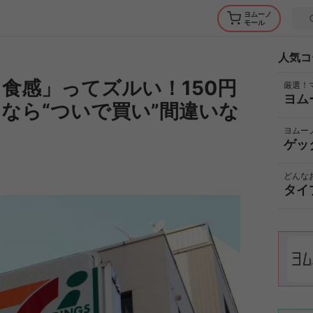
ヨムーノ
モール
人気コ
食感」ってズルい！150円
厳選！
ヨム
なら“ついで買い”間違いな
ヨムー
ゲッ
どんな
タイ