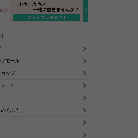
リ
プ
ーノモール
ショップ
ッション
しのくふう
メ