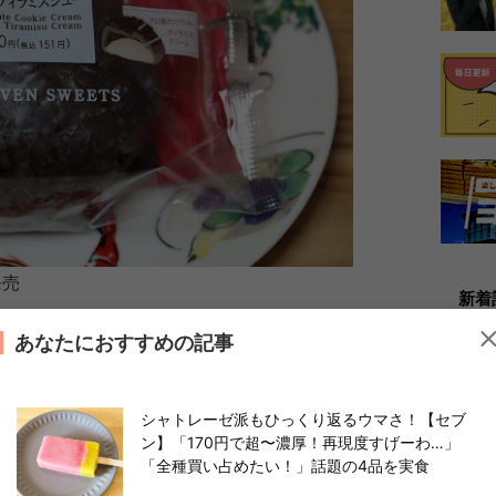
発売
新着
、珍しく木曜日から発売された「ざくざく食
あなたにおすすめの記事
シャトレーゼ派もひっくり返るウマさ！【セブ
ン】「170円で超〜濃厚！再現度すげーわ…」
「全種買い占めたい！」話題の4品を実食