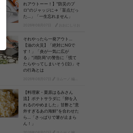
れアウトーー！】"防災のプ
ロ"のジャッジに→「盲点だっ
た…」「一生忘れません」
2026年08月07日
おおにしりお
それやったら一発アウト…
【油の火災】「絶対にNGで
す！」「炎が一気に広が
る」"消防局"の警告に「慌て
たらやってしまいそう(泣)」そ
の行為とは
2026年08月07日
ヨムーノ 編集部
【料理家・栗原はるみさん
流】ポテトサラダに「卵を入
れるのやめました」甘酢と"意
外すぎるあの海鮮"を合わせた
ら…「さっぱりで箸が止まら
ん！」
2026年08月07日
ヨムーノ 編集部