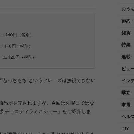
おう
節約
雑貨
 140円（税別）
特集
 140円（税別）
連載
ム 120円（税別）
ビュ
”“もっちもち”というフレーズは無視できない
イン
季節
商品が発売されますが、今回は火曜日ではな
家電
感 チョコティラミスシュー」をご紹介しま
ヘル
DIY