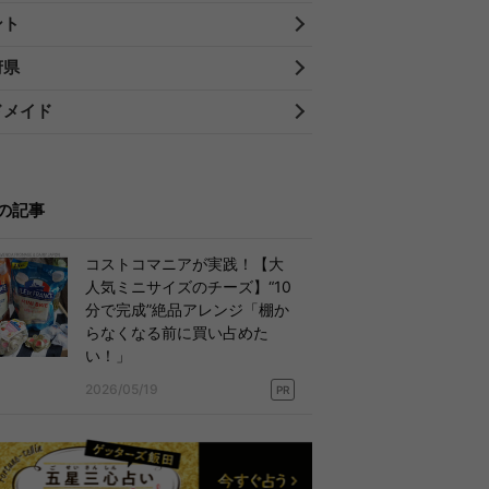
ント
府県
ドメイド
の記事
コストコマニアが実践！【大
人気ミニサイズのチーズ】“10
分で完成”絶品アレンジ「棚か
らなくなる前に買い占めた
い！」
2026/05/19
PR