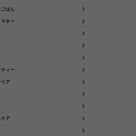
ちごはん
・マネー
ーティー
テリア
スケア