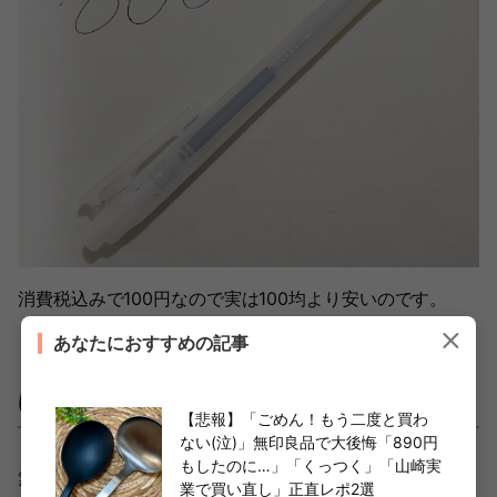
消費税込みで100円なので実は100均より安いのです。
あなたにおすすめの記事
はさみ
【悲報】「ごめん！もう二度と買わ
ない(泣)」無印良品で大後悔「890円
もしたのに…」「くっつく」「山崎実
無印良品「ステンレスはさみ約15.5cm・クリア」
業で買い直し」正直レポ2選