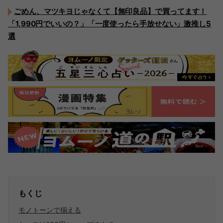
ごめん、マツキヨじゃなくて【無印良品】で買ってます！
「1,990円でいいの？」「一度使ったら手放せない」激推し5
選
もくじ
モノトーンで揃える