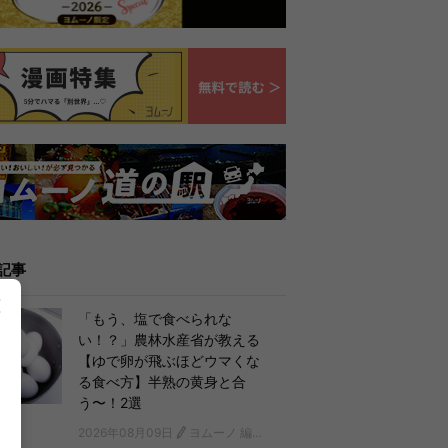
記事
「もう、塩で食べられな
い！？」農林水産省が教える
【ゆで卵が飛ぶほどウマくな
る食べ方】半熟の黄身と合
う〜！2選
2026年08月09日
ヨムーノ 編集部