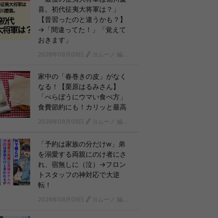
喜。初代征夷大将軍は？」
【昔習ったのと違うかも？】
→「間違ってた！」「覚えて
おきます」
2026年08月09日
ヨムーノ 編集部
家中の「春巻きの皮」がなく
なる！【栗原はるみさん】
「べらぼうにウマい食べ方」
食費節約にも！カリッと最高
2026年08月09日
ヨムーノ 編集部
「予約は家族の分だけw」弟
を溺愛する両親にのけ者にさ
れ、宿無しに（泣）→フロン
トスタッフの神対応で大逆
転！
2026年08月09日
ヨムーノ 編集部