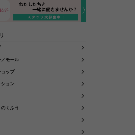
リ
プ
ーノモール
ショップ
ッション
しのくふう
メ