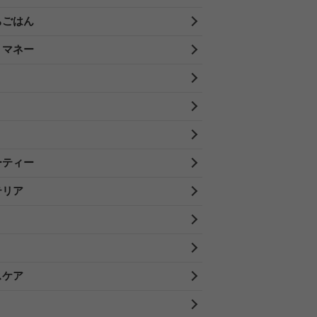
ちごはん
・マネー
ーティー
テリア
スケア