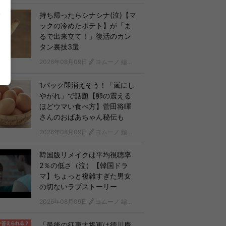
持ち帰ったらシナシナ(泣)【マ
ックの冷めたポテト】が「ま
るで出来立て！」復活のカン
タン裏技3選
2026年08月09日
ヨムーノ 編集部
1パック即消えそう！「嵐にし
やがれ」で話題【卵の震える
ほどウマい食べ方】菅田将暉
さんのおばあちゃん秘伝も
2026年08月09日
ヨムーノ 編集部
韓国版リメイクは平均視聴率
2％の低さ（泣）【韓国ドラ
マ】ちょっと複雑すぎた男女
の切ないラブストーリー
2026年08月09日
ヨムーノ 編集部 韓国ドラマチーム
「最後の征夷大将軍は徳川慶