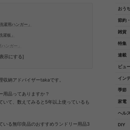
おう
節約
ミ洗濯用ハンガー」
雑貨
洗濯板」
特集
型ハンガー」
連載
全表示にする]
ビュ
イン
収納アドバイザーtakaです。
季節
ー用品ってありますか？
家電
ていて、数えてみると5年以上使っているも
ヘル
ている無印良品のおすすめランドリー用品3
DIY