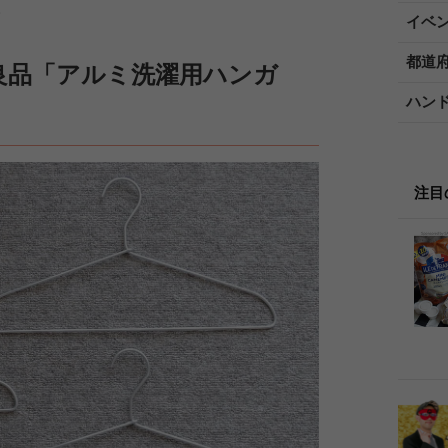
。
イベ
都道
良品「アルミ洗濯用ハンガ
ハン
注目