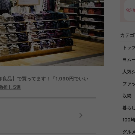
カテゴ
トッ
ヨム
人気
良品】で買ってます！「1,990円でいい
ファ
激推し5選
収納
暮ら
100均
グル