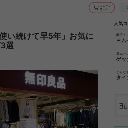
ヨムーノ
モール
人気コ
使い続けて早5年」お気に
厳選！
ヨム
3選
ヨムー
ゲッ
どんな
タイ