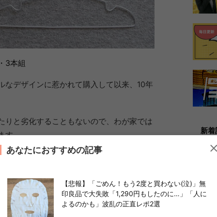
・3本組
ルなデザインに惹かれて購入して以来、10年
たりと劣化することもないので、わが家では
新着
ます。
あなたにおすすめの記事
【悲報】「ごめん！もう2度と買わない(泣)」無
印良品で大失敗「1,290円もしたのに…」「人に
よるのかも」波乱の正直レポ2選