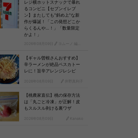
レジ横ホットスナックで暴れ
るコンビニ【セブンイレブ
ン】またしても"斜め上"な新
作が爆誕！「この発想どこか
らくるんや…！」「数量限定
かよ！」
2026年08月09日
ヨムーノ 編集部
【ギャル曽根さんおすすめ】
辛ラーメンが絶品ペスカトー
レに！旨辛アレンジレシピ
2026年08月09日
井野真利子
【桃農家直伝】桃の保存方法
は「丸ごと冷凍」が正解！皮
もスルスル剥ける裏ワザ
2026年08月09日
Kanako