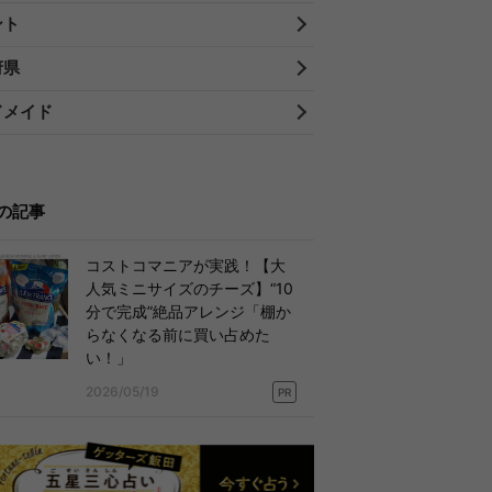
ント
府県
ドメイド
の記事
コストコマニアが実践！【大
人気ミニサイズのチーズ】“10
分で完成”絶品アレンジ「棚か
らなくなる前に買い占めた
い！」
2026/05/19
PR