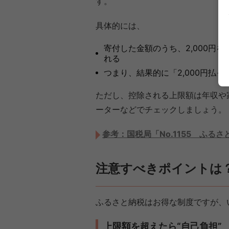
す。
具体的には、
寄付した金額のうち、2,000円
れる
つまり、結果的に「2,000円払
ただし、控除される上限額は年収や
ーターなどでチェックしましょう。
参考：国税局「No.1155 ふるさ
注意すべきポイントは
ふるさと納税はお得な制度ですが、
上限額を超えたら“自己負担”