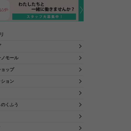
リ
プ
ーノモール
ショップ
ッション
しのくふう
メ