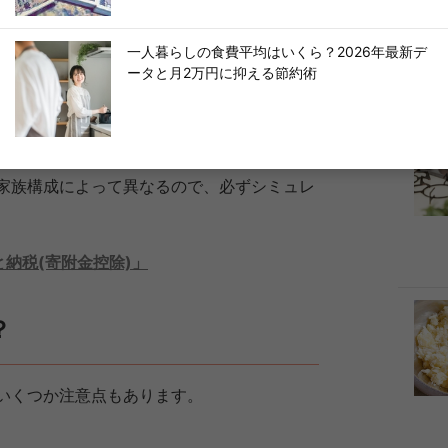
一人暮らしの食費平均はいくら？2026年最新デ
ータと月2万円に抑える節約術
を超えた分は、翌年の住民税や所得税から引か
って返礼品を受け取る」ことになる
家族構成によって異なるので、必ずシミュレ
と納税(寄附金控除)」
？
いくつか注意点もあります。