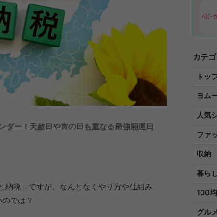
カテゴ
トッ
ヨム
人気
レンダー！天赦日や寅の日も重なる最強開運日
ファ
収納
暮ら
と納税」ですが、なんとなくやり方や仕組み
100均
いのでは？
グル