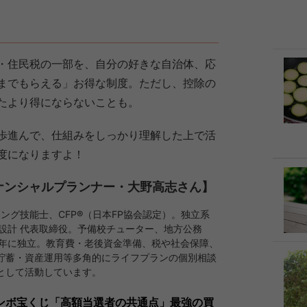
・住民税の一部を、自分の好きな自治体、応
までもらえる」お得な制度。ただし、控除の
たより得にならないことも。
歩進んで、仕組みをしっかり理解した上で活
度になりますよ！
ナンシャルプランナー・大野高志さん】
ング技能士、CFP®（日本FP協会認定）。独立系
設計 代表取締役。予備校チューター、地方公務
1年に独立。教育費・老後資金準備、税や社会保障、
貯蓄・資産運用等多角的にライフプランの個別相談
として活動しています。
ンボ宝くじ「高額当選者の共通点」最強の買