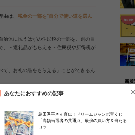
理由は、
税金の一部を“自分で使い道を選ん
自治体に払うはずの住民税の一部を、別の自
 - 返礼品がもらえる - 住民税や所得税が
べて、お礼の品をもらえる」ことができるん
新着
あなたにおすすめの記事
いう意味？
島田秀平さん直伝！ドリームジャンボ宝くじ
」と聞きますよね。これは、ふるさと納税で控
「高額当選者の共通点」最強の買い方＆当たる
00円の負担で返礼品がもらえるという意味で
コツ