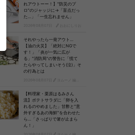
れアウトーー！】"防災のプ
ロ"のジャッジに→「盲点だっ
た…」「一生忘れません」
2026年08月07日
おおにしりお
それやったら一発アウト…
【油の火災】「絶対にNGで
す！」「炎が一気に広が
る」"消防局"の警告に「慌て
たらやってしまいそう(泣)」そ
の行為とは
2026年08月07日
ヨムーノ 編集部
【料理家・栗原はるみさん
流】ポテトサラダに「卵を入
れるのやめました」甘酢と"意
外すぎるあの海鮮"を合わせた
ら…「さっぱりで箸が止まら
ん！」
2026年08月07日
ヨムーノ 編集部