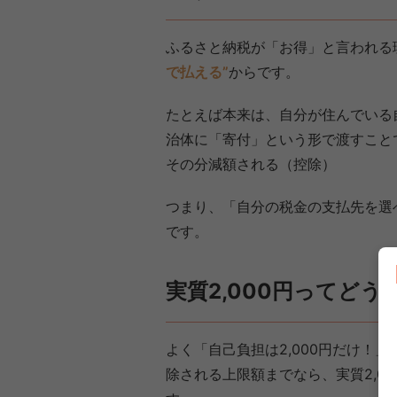
ふるさと納税が「お得」と言われる
で払える”
からです。
たとえば本来は、自分が住んでいる
治体に「寄付」という形で渡すことで、
その分減額される（控除）
つまり、「自分の税金の支払先を選
です。
実質2,000円ってどう
よく「自己負担は2,000円だけ！
除される上限額までなら、実質2,0