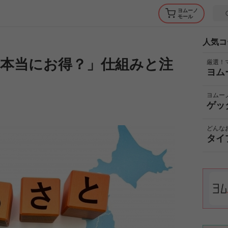
ヨムーノ
モール
人気コ
本当にお得？」仕組みと注
厳選！
ヨム
ヨムー
ゲッ
どんな
タイ