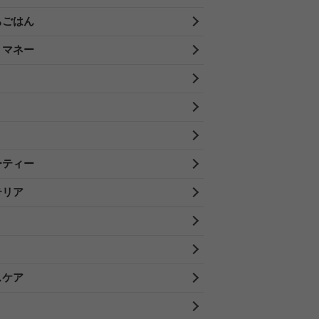
ちごはん
・マネー
ーティー
テリア
スケア