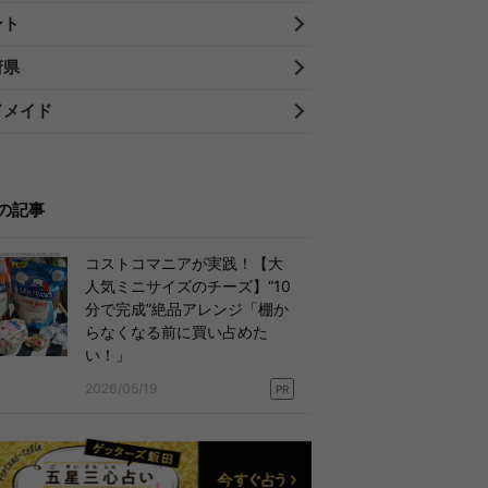
ント
府県
ドメイド
の記事
コストコマニアが実践！【大
人気ミニサイズのチーズ】“10
分で完成”絶品アレンジ「棚か
らなくなる前に買い占めた
い！」
2026/05/19
PR