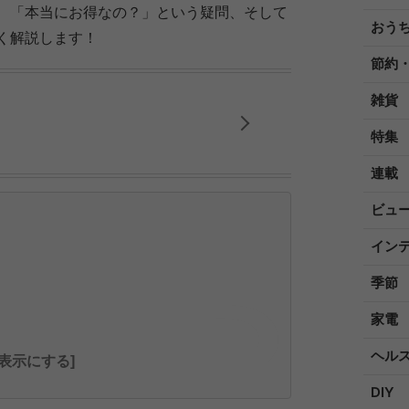
、「本当にお得なの？」という疑問、そして
おう
く解説します！
節約
雑貨
特集
連載
ビュ
イン
季節
家電
ヘル
全表示にする]
DIY