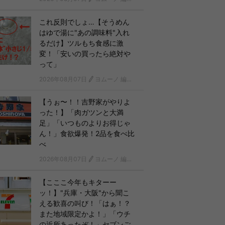
これ反則でしょ…【そうめん
はゆで湯に"あの調味料"入れ
るだけ】ツルもち食感に激
変！「安いの買ったら絶対や
って」
2026年08月07日
ヨムーノ 編集部
【うぉ〜！！吉野家がやりよ
った！】「肉ガツンと大満
足」「いつものよりお得じゃ
ん！」食欲爆発！2品を食べ比
べ
2026年08月07日
ヨムーノ 編集部
【こここ今年もキターー
ッ！】"兵庫・大阪"から聞こ
える歓喜の叫び！「はぁ！？
また地域限定かよ！」「ウチ
の近所あったぞ！」セブンご