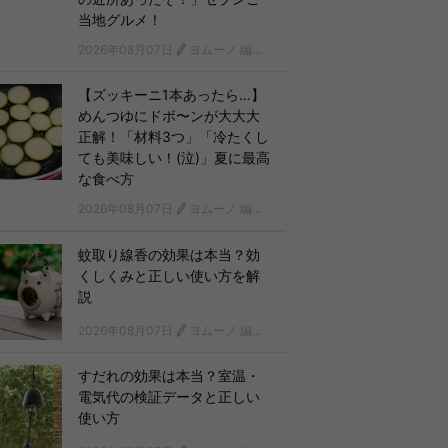
当地グルメ！
2026年08月07日
ヨムーノ 編集部
【ズッキーニ1本あったら…】
めんつゆにドボ〜ンが大大大
正解！「材料3つ」「冷たくし
ても美味しい！(泣)」夏に最高
な食べ方
2026年08月07日
ヨムーノ 編集部
蚊取り線香の効果は本当？効
くしくみと正しい使い方を解
説
2026年08月07日
ヨムーノ 編集部
すだれの効果は本当？室温・
電気代の検証データと正しい
使い方