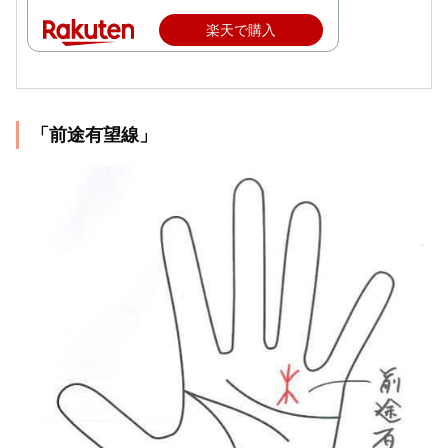
楽天で購入
「前途有望線」