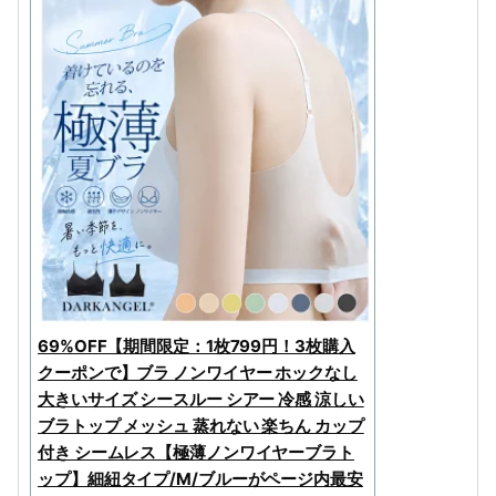
69%OFF【期間限定：1枚799円！3枚購入
クーポンで】ブラ ノンワイヤー ホックなし
大きいサイズ シースルー シアー 冷感 涼しい
ブラトップ メッシュ 蒸れない 楽ちん カップ
付き シームレス【極薄ノンワイヤーブラト
ップ】細紐タイプ/M/ブルーがページ内最安