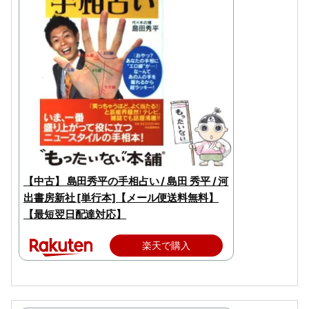
【中古】 島田秀平の手相占い / 島田 秀平 / 河
出書房新社 [単行本]【メール便送料無料】
【最短翌日配達対応】
楽天で購入