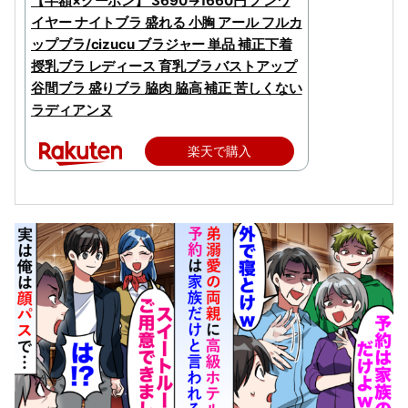
【半額×クーポン】 3690→1660円 ノンワ
イヤー ナイトブラ 盛れる 小胸 アール フルカ
ップブラ/cizucu ブラジャー 単品 補正下着
授乳ブラ レディース 育乳ブラ バストアップ
谷間ブラ 盛りブラ 脇肉 脇高 補正 苦しくない
ラディアンヌ
楽天で購入