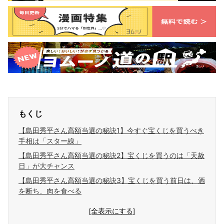
もくじ
【島田秀平さん高額当選の秘訣1】今すぐ宝くじを買うべき
手相は「スター線」
【島田秀平さん高額当選の秘訣2】宝くじを買うのは「天赦
日」が大チャンス
【島田秀平さん高額当選の秘訣3】宝くじを買う前日は、酒
を断ち、肉を食べる
[全表示にする]