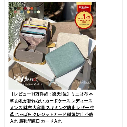
【レビュー1.1万件超：楽天1位】ミニ財布 本
革 お札が折れない カードケース レディース
メンズ 財布 大容量 スキミング防止 レザー 牛
革 じゃばら クレジットカード 磁気防止 小銭
入れ 最強開運日 カード入れ