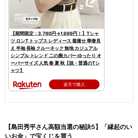
【期間限定：3,790円→1,699円！】Tシャ
ツ ロンT トップス レディース 着痩せ 華奢見
え 半袖 長袖 クルーネック 無地 カジュアル
シンプル トレンド 二の腕カバー ゆったり オ
ーバーサイズ 人気 春 夏 秋【脱・普通のTシ
ャツ】
楽天で購入
【島田秀平さん高額当選の秘訣5】「縁起のい
いお金」で宝くじを買う