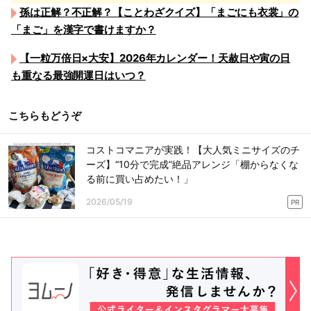
孫は正解？不正解？【ことわざクイズ】「まごにも衣裳」の
「まご」を漢字で書けますか？
【一粒万倍日×大安】2026年カレンダー！天赦日や寅の日
も重なる最強開運日はいつ？
こちらもどうぞ
コストコマニアが実践！【大人気ミニサイズのチ
ーズ】“10分で完成”絶品アレンジ「棚からなくな
る前に買い占めたい！」
2026/05/19
PR