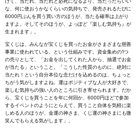
けて、当たれ、当たれと必死になるより、当たったらいい
な、何に使おうかなくらいの気持ちで、発売されるたびに
6000円ぶんを買う買い方のほうが、当たる確率は上がり
ますよ。そしてそのほうが、よっぽど『楽しむ気持ち』が
生まれます」。
宝くじは、みんなが宝くじを買ったお金がさまざまな慈善
事業に使われている、という仕組みです。資金集めの1つ
の売りとして、「お金を出してくれた人から、抽選でお金
が当たる」ということ。「こうした性質のものに、絶対に
当たれ！という自分本位な念だけを込めるのは、ちょっと
ちがう気がしますよね。運はポジティブな人が大好きで、
楽しむ気持ちの強い人のところに引き寄せられます。だか
ら、宝くじを買うことを年に何回か、6000円ほどで参加
するイベントのようにとらえて、買うこと自体を気軽に楽
しめる人のほうが、金運の神さま、くじ運の神さまにも微
笑んでもらえる気がします」。