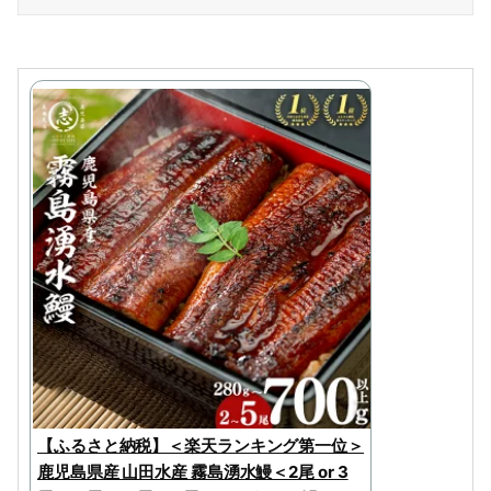
【ふるさと納税】＜楽天ランキング第一位＞
鹿児島県産 山田水産 霧島湧水鰻＜2尾 or 3