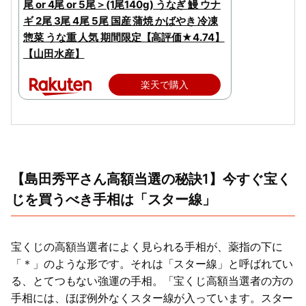
尾 or 4尾 or 5尾＞(1尾140g) うなぎ 鰻 ウナ
ギ 2尾 3尾 4尾 5尾 国産 蒲焼 かばやき 冷凍
惣菜 うな重 人気 期間限定【高評価★4.74】
【山田水産】
楽天で購入
【島田秀平さん高額当選の秘訣1】今すぐ宝く
じを買うべき手相は「スター線」
宝くじの高額当選者によく見られる手相が、薬指の下に
「＊」のような形です。それは「スター線」と呼ばれてい
る、とてつもない強運の手相。「宝くじ高額当選者の方の
手相には、ほぼ例外なくスター線が入っています。スター