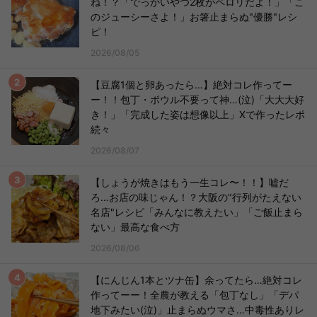
ね！？「でっかいやつ2枚がペロリだよ！」「こ
のジューシーさよ！」お箸止まらぬ"優勝"レシ
ピ！
2026/08/05
【豆腐1個と卵あったら…】絶対コレ作ってー
ー！！包丁・ボウル不要って神…(泣)「大大大好
き！」「完成した姿は想像以上」Xで作ったレポ
続々
2026/08/07
【しょうが焼きはもう一生コレ〜！！】嘘だ
ろ…お店の味じゃん！？大阪の"行列がたえない
名店"レシピ「みんなに教えたい」「ご飯止まら
ない」最高な食べ方
2026/08/06
【にんじん1本とツナ缶】余ってたら…絶対コレ
作ってーー！全農が教える「包丁なし」「デパ
地下みたい(泣)」止まらぬウマさ…中毒性ありレ