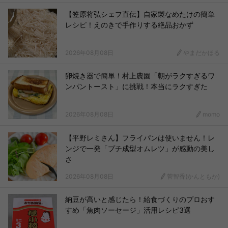
【笠原将弘シェフ直伝】自家製なめたけの簡単
レシピ！えのきで手作りする絶品おかず
2026年08月08日
やまだかほる
卵焼き器で簡単！村上農園「朝がラクすぎるワ
ンパントースト」に挑戦！本当にラクすぎた
2026年08月08日
momo
【平野レミさん】フライパンは使いません！レ
ンジで一発「プチ成型オムレツ」が感動の美し
さ
2026年08月08日
菅智香(かんともか)
納豆が高いと感じたら！給食づくりのプロおす
すめ「魚肉ソーセージ」活用レシピ3選