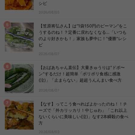
シピ
2026/08/05
【笠原将弘さん】は“1袋150円のピーマン”をこ
うするのね！？定番に戻れなくなる…「いつも
のより好きかも！」家族も夢中に！"優勝"レシ
ピ
2026/08/07
【おばあちゃん直伝】大量きゅうりは"ドボ〜
ン"するだけ！超簡単「ポリポリ食感に感激
(泣)」「止まらない」超超うんんまい食べ方
2026/08/07
【なす】ってこう食べればよかったのね！！チ
ーズで「外カリッカリ！中じゅわ」「これ以上
ないくらいに美味しい(泣)」なす2本瞬殺の食べ
方
2026/08/03