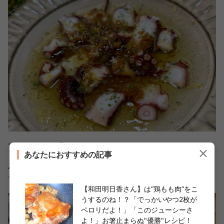
できあがった「タコのカルパッチョ」が、コチラ！
あなたにおすすめの記事
パセリやレモンの皮が散らされていて、なんだかお店で出
てくるプレートのようですね。
【和田明日香さん】は“鶏もも肉”をこ
うするのね！？「でっかいやつ2枚が
ペロリだよ！」「このジューシーさ
よ！」お箸止まらぬ"優勝"レシピ！