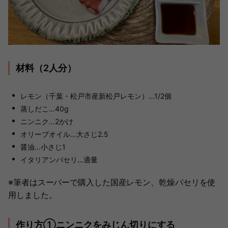
材料（2人分）
レモン（千葉・松戸市産新松戸レモン）…1/2個
蒸しだこ…40g
ニンニク…2かけ
オリーブオイル…大さじ2.5
醤油…小さじ1
イタリアンパセリ…適量
※筆者はスーパーで購入した国産レモン、乾燥パセリを使
用しました。
作り方①ニンニクをみじん切りにする