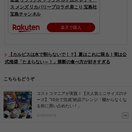
ス メンズ リカバリープロラボ 肩こり 宝島社
宝島チャンネル
楽天で購入
【カルピスは水で割らないで！？】夏はこれに限る！実は公
式推奨「たまらない～！」禁断の食べ方が好きすぎる
こちらもどうぞ
コストコマニアが実践！【大人気ミニサイズのチ
ーズ】“10分で完成”絶品アレンジ「棚からなくな
る前に買い占めたい！」
2026/05/19
PR