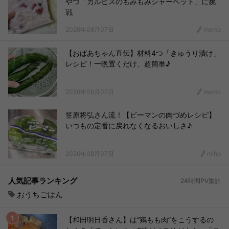
やつ「カルピスのもみもみシャーベット」に挑
戦
2026年08月07日
momo
【おばあちゃん直伝】材料4つ「きゅうり漬け」
レシピ！一晩置くだけ、超簡単♪
2026年08月07日
momo
笠原将弘さん流！【ピーマンの肉づめレシピ】
いつもの定番に戻れなくなるおいしさ♪
2026年08月07日
miho
人気記事ランキング
24時間PV集計
おうちごはん
【和田明日香さん】は“鶏もも肉”をこうするの