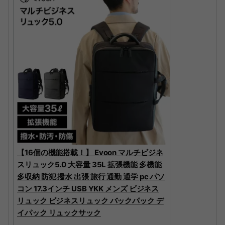
【16個の機能搭載！】 Evoon マルチビジネ
スリュック5.0 大容量 35L 拡張機能 多機能
多収納 防犯 撥水 出張 旅行 通勤 通学 pc パソ
コン 17.3インチ USB YKK メンズ ビジネス
リュック ビジネスリュック バックパック デ
イパック リュックサック