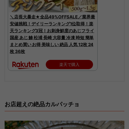
＼店長大暴走★全品49%OFFSALE／業界最
安値挑戦！デイリーランキング1位取得！楽
天ランキング3冠！お刺身鮮度のあじフライ
国産 あじ 鯵 松浦 長崎 大容量 冷凍 時短 簡単
まとめ買い お得 美味しい 絶品 人気 12枚 24
枚 36枚
楽天で購入
お店超えの絶品カルパッチョ