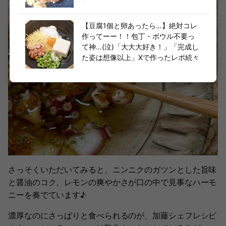
【豆腐1個と卵あったら…】絶対コレ
作ってーー！！包丁・ボウル不要っ
て神…(泣)「大大大好き！」「完成し
た姿は想像以上」Xで作ったレポ続々
さっそくいただいてみると、ニンニクのガツンとした旨味
と醤油のコク、レモンの爽やかさが口の中で見事なハーモ
ニーを奏でています♪
濃厚なのにさっぱりと食べられるのが、加藤シェフレシピ