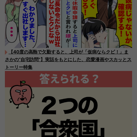
【40度の高熱で欠勤すると、上司が「仮病ならクビ！」ま
さかの“自宅訪問”】実話をもとにした、恋愛漫画やスカッとス
トーリー特集