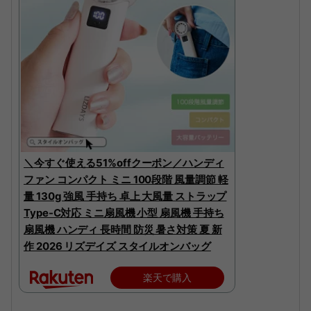
＼今すぐ使える51%offクーポン／ハンディ
ファン コンパクト ミニ 100段階 風量調節 軽
量 130g 強風 手持ち 卓上 大風量 ストラップ
Type-C対応 ミニ扇風機 小型 扇風機 手持ち
扇風機 ハンディ 長時間 防災 暑さ対策 夏 新
作 2026 リズデイズ スタイルオンバッグ
楽天で購入