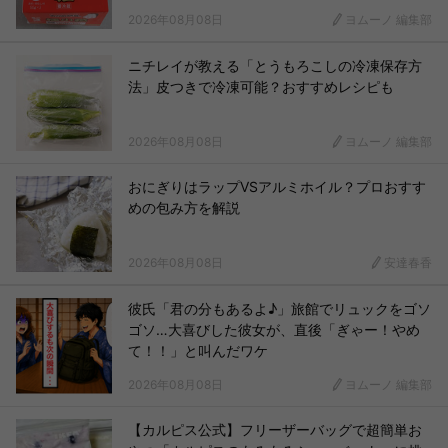
2026年08月08日
ヨムーノ 編集部
ニチレイが教える「とうもろこしの冷凍保存方
法」皮つきで冷凍可能？おすすめレシピも
2026年08月08日
ヨムーノ 編集部
おにぎりはラップVSアルミホイル？プロおすす
めの包み方を解説
2026年08月08日
安達春香
彼氏「君の分もあるよ♪」旅館でリュックをゴソ
ゴソ…大喜びした彼女が、直後「ぎゃー！やめ
て！！」と叫んだワケ
2026年08月08日
ヨムーノ 編集部
【カルピス公式】フリーザーバッグで超簡単お